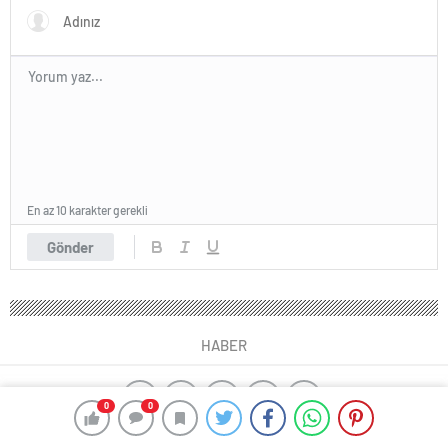
En az 10 karakter gerekli
Gönder
HABER
0
0
yangın algılama sistemleri
ajax alarm