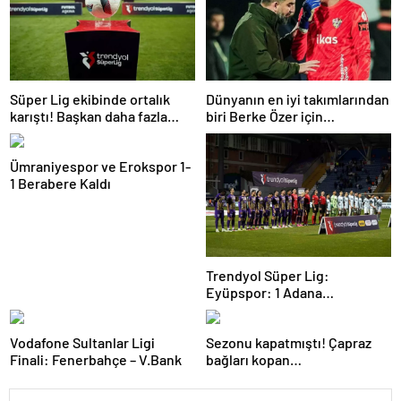
Süper Lig ekibinde ortalık
Dünyanın en iyi takımlarından
karıştı! Başkan daha fazla
biri Berke Özer için
dayanamadı
İstanbul’da
Ümraniyespor ve Erokspor 1-
1 Berabere Kaldı
Trendyol Süper Lig:
Eyüpspor: 1 Adana
Demirspor: 0 (Maç devam
ediyor)
Vodafone Sultanlar Ligi
Sezonu kapatmıştı! Çapraz
Finali: Fenerbahçe – V.Bank
bağları kopan
Oosterwolde’den haber var