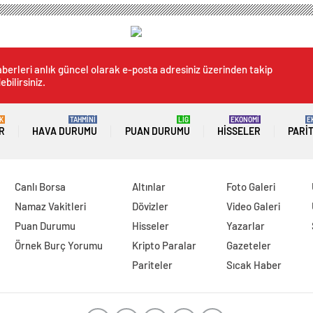
berleri anlık güncel olarak e-posta adresiniz üzerinden takip
ebilirsiniz.
K
TAHMİNİ
LİG
EKONOMİ
E
R
HAVA DURUMU
PUAN DURUMU
HISSELER
PARI
Canlı Borsa
Altınlar
Foto Galeri
Namaz Vakitleri
Dövizler
Video Galeri
Puan Durumu
Hisseler
Yazarlar
Örnek Burç Yorumu
Kripto Paralar
Gazeteler
Pariteler
Sıcak Haber