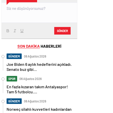
GÖNDER
SON DAKİKA
HABERLERİ
GÜNDEM
06 Ağustos 2026
Joe Biden 6 aylık hedeflerini açıkladı.
Senato buz gibi…
SPOR
06 Ağustos 2026
En fazla kızaran takım Antalyaspor!
Tam 5 futbolcu….
GÜNDEM
06 Ağustos 2026
Norweç silahlı kuvvetleri kadınlardan