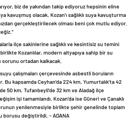
karıyor, biz de yakından takip ediyoruz hepsinin eline
 suya kavuşmuş olacak, Kozan’ı sağlıklı suya kavuşturma
ızdan gerçekleştirilecek olması beni çok mutlu ediyor.
eğiz.”
arla ilçe sakinlerine sağlıklı ve kesintisiz su temini
rlikte Kozanlılar, modern altyapıya sahip bir su
u sorunu ortadan kalkacak.
suyu çalışmaları çerçevesinde asbestli boruların
üyor. Bu kapsamda Ceyhan’da 224 km, Yumurtalık’ta 42
de 50 km, Tufanbeyli’de 32 km ve Aladağ ilçe
eğişim işi tamamlandı. Kozan’da ise Güneri ve Çanaklı
orunun yenilenmesiyle birlikte şehir genelinde toplam
 borusu değiştirildi. – ADANA