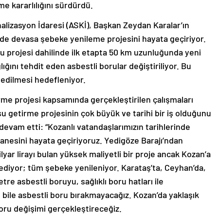
me kararlılığını sürdürdü.
lizasyon İdaresi (ASKİ), Başkan Zeydan Karalar’ın
nde devasa şebeke yenileme projesini hayata geçiriyor.
 projesi dahilinde ilk etapta 50 km uzunluğunda yeni
ığını tehdit eden asbestli borular değiştiriliyor. Bu
n edilmesi hedefleniyor.
irme projesi kapsamında gerçekleştirilen çalışmaları
su getirme projesinin çok büyük ve tarihi bir iş olduğunu
evam etti: “Kozanlı vatandaşlarımızın tarihlerinde
anesini hayata geçiriyoruz. Yedigöze Barajı’ndan
milyar lirayı bulan yüksek maliyetli bir proje ancak Kozan’a
ediyor; tüm şebeke yenileniyor. Karataş’ta, Ceyhan’da,
e asbestli boruyu, sağlıklı boru hatları ile
e bile asbestli boru bırakmayacağız. Kozan’da yaklaşık
oru değişimi gerçekleştireceğiz.