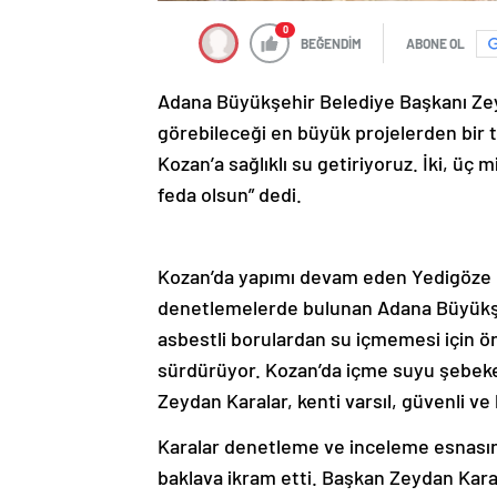
0
BEĞENDİM
ABONE OL
Adana Büyükşehir Belediye Başkanı Zeyd
görebileceği en büyük projelerden bir t
Kozan’a sağlıklı su getiriyoruz. İki, üç 
feda olsun” dedi.
Kozan’da yapımı devam eden Yedigöze B
denetlemelerde bulunan Adana Büyükşe
asbestli borulardan su içmemesi için ön
sürdürüyor. Kozan’da içme suyu şebeke
Zeydan Karalar, kenti varsıl, güvenli ve 
Karalar denetleme ve inceleme esnasın
baklava ikram etti. Başkan Zeydan Kara