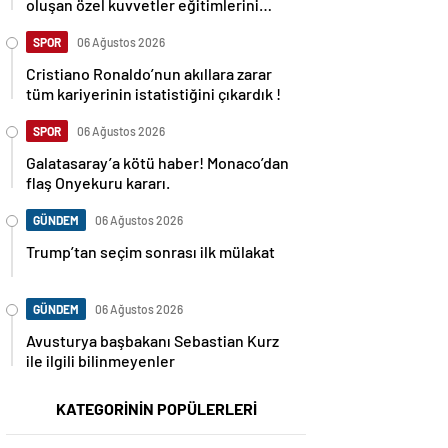
oluşan özel kuvvetler eğitimlerini
başlattı.
SPOR
06 Ağustos 2026
Cristiano Ronaldo’nun akıllara zarar
tüm kariyerinin istatistiğini çıkardık !
SPOR
06 Ağustos 2026
Galatasaray’a kötü haber! Monaco’dan
flaş Onyekuru kararı.
GÜNDEM
06 Ağustos 2026
Trump’tan seçim sonrası ilk mülakat
GÜNDEM
06 Ağustos 2026
Avusturya başbakanı Sebastian Kurz
ile ilgili bilinmeyenler
KATEGORİNİN POPÜLERLERİ