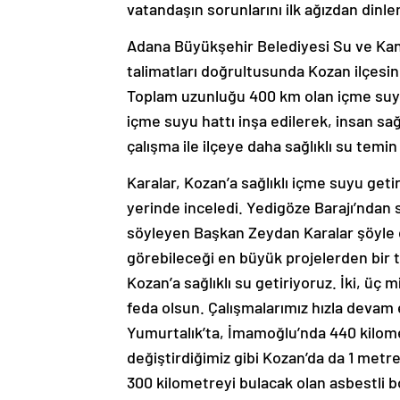
vatandaşın sorunlarını ilk ağızdan dinle
Adana Büyükşehir Belediyesi Su ve Kana
talimatları doğrultusunda Kozan ilçesi
Toplam uzunluğu 400 km olan içme suyu
içme suyu hattı inşa edilerek, insan sağl
çalışma ile ilçeye daha sağlıklı su temi
Karalar, Kozan’a sağlıklı içme suyu get
yerinde inceledi. Yedigöze Barajı’ndan 
söyleyen Başkan Zeydan Karalar şöyle d
görebileceği en büyük projelerden bir t
Kozan’a sağlıklı su getiriyoruz. İki, üç 
feda olsun. Çalışmalarımız hızla devam 
Yumurtalık’ta, İmamoğlu’nda 440 kilometr
değiştirdiğimiz gibi Kozan’da da 1 metr
300 kilometreyi bulacak olan asbestli b