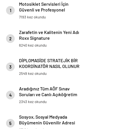
Motosiklet Servisleri İçin
Güvenli ve Profesyonel
1
Motosiklet Lifti Çözümleri
7193 kez okundu
Zarafetin ve Kalitenin Yeni Adı
Roxx Signature
2
6240 kez okundu
DİPLOMASİDE STRATEJİK BİR
KOORDİNATÖR NASIL OLUNUR
3
2549 kez okundu
Aradığınız Tüm AÖF Sınav
Soruları ve Canlı Açıköğretim
4
Forumu Burada
2343 kez okundu
Sosyox, Sosyal Medyada
Büyümenin Güvenilir Adresi
5
Olarak Öne Çıkıyor