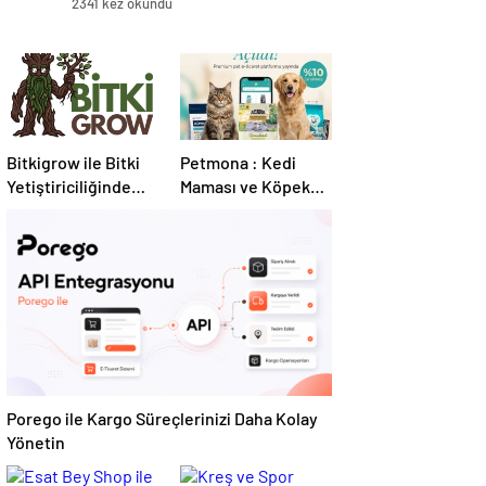
2341 kez okundu
Bitkigrow ile Bitki
Petmona : Kedi
Yetiştiriciliğinde
Maması ve Köpek
Doğru Ekipman ve
Maması İle Tüm
Ürün Seçimi
Evcil Hayvan
Ürünleri
Porego ile Kargo Süreçlerinizi Daha Kolay
Yönetin