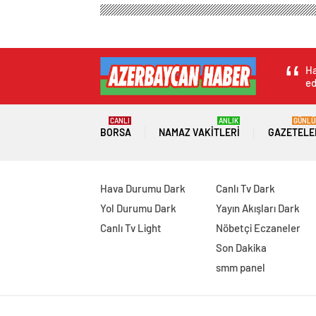
Ha
ed
CANLI
ANLIK
GÜNLÜ
BORSA
NAMAZ VAKITLERI
GAZETELE
Hava Durumu Dark
Canlı Tv Dark
Yol Durumu Dark
Yayın Akışları Dark
Canlı Tv Light
Nöbetçi Eczaneler
Son Dakika
smm panel