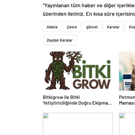
“Yayınlanan tüm haber ve diğer içerikler i
üzerinden iletiniz. En kısa süre içerisin
Adana
Çevre
güncel
Karalar
Ko
Zeydan Karalar
Bitkigrow ile Bitki
Petmon
Yetiştiriciliğinde Doğru Ekipman
Maması 
ve Ürün Seçimi
Ürünler