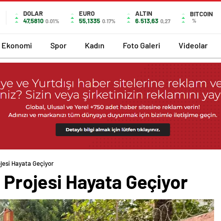
DOLAR
EURO
ALTIN
BITCOIN
47,5810
55,1335
6.513,63
%
0.01%
0.17%
0,27
Ekonomi
Spor
Kadın
Foto Galeri
Videolar
ojesi Hayata Geçiyor
u Projesi Hayata Geçiyor