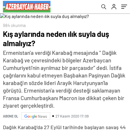
984 okunma
Kış aylarında neden ılık suyla duş
almalıyız?
Ermenistan'a verdiği Karabağ mesajında “ Dağlık
Karabağ ve çevresindeki bölgeler Azerbaycan
Cumhuriyeti'nin ayrılmaz bir parçasıdır” dedi. İstifa
çağrılarını kabul etmeyen Başbakan Paşinyan Dağlık
karabağ'ın sözde lideri Arayik Harutyunyan'la
görüştü. Ermenistan'a verdiği desteği saklamayan
Fransa Cumhurbaşkanı Macron ise dikkat çeken bir
ziyaret gerçekleştirdi.
27 Kasım 2020 17:09
ABONE OL
News
Dağlık Karabağ’da 27 Eylül tarihinde başlayan savaş 44