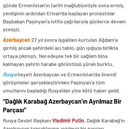
günde Ermenistan’ın tarihi mağlubiyetiyle sona ermiş,
yenilginin ardından Erivan’da başlayan protestolar
Başbakan Paşinyan’a istifa çağrılarıyla günlerce devam
etmişti.
Azerbaycan
27 yıl sonra işgalden kurtulan Ağdam’a
girmiş ancak şehirdeki acı tablo, gün ışığıyla birlikte
ortaya çıkmıştı. Neredeyse tek bir sağlam bina
kalmayan şehrin harabe görüntüsü yürek burktu.
Rusya
heyeti Azerbaycan ve Ermenistan’da önemli
görüşmeler gerçekleştirirken Paşinyan’a tüm
umutlarını başladığı Rusya’dan yine kötü haber geldi.
“Dağlık Karabağ Azerbaycan’ın Ayrılmaz Bir
Parçası”
Rusya Devlet Başkanı
Vladimir Putin
, Dağlık Karabağ’ın
Azerbaycan topraklarının ayrılmaz bir parçası