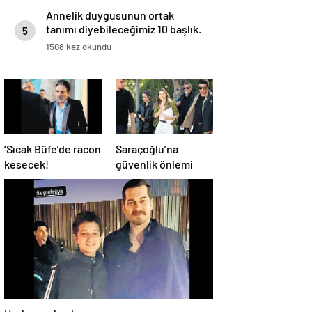
Annelik duygusunun ortak
tanımı diyebileceğimiz 10 başlık.
5
1508 kez okundu
‘Sıcak Büfe’de racon
Saraçoğlu’na
kesecek!
güvenlik önlemi