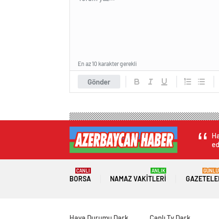
En az 10 karakter gerekli
Gönder
Ha
ed
CANLI
ANLIK
GÜNLÜ
BORSA
NAMAZ VAKITLERI
GAZETELE
Hava Durumu Dark
Canlı Tv Dark