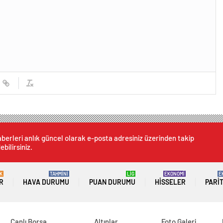
berleri anlık güncel olarak e-posta adresiniz üzerinden takip
ebilirsiniz.
K
TAHMİNİ
LİG
EKONOMİ
E
R
HAVA DURUMU
PUAN DURUMU
HISSELER
PARI
Canlı Borsa
Altınlar
Foto Galeri