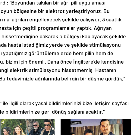
erdi: “Boyundan takılan bir ağrı pili uygulaması
oyun bölgesine bir elektrot yerleştiriyoruz. Bu
mal ağrıları engelleyecek şekilde çalışıyor. 3 saatlik
hasta için çeşitli programlamalar yaptık. Ağrıyan
 hissetmediğine bakarak o bölgeyi kaplayacak şekilde
a hasta istediğimiz yerde ve şekilde stimülasyonu
ası yaptığımız görüntülemelerde hem pilin hem de
, bizim için önemli. Daha önce İngiltere’de kendisine
hangi elektrik stimülasyonu hissetmemiş. Hastanın
. Bu tedavimizle ağrılarında belirgin bir düşme gördük.”
le ilgili olarak yasal bildirimlerinizi bize iletişim sayfası
de bildirimlerinize geri dönüş sağlanılacaktır.”