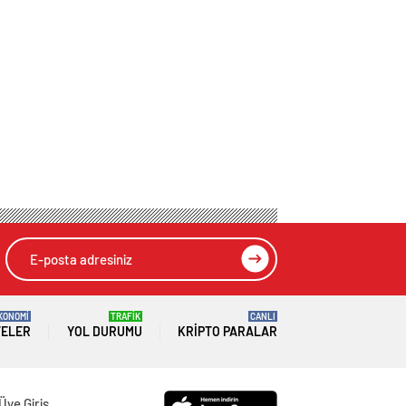
KONOMİ
TRAFİK
CANLI
TELER
YOL DURUMU
KRIPTO PARALAR
Üye Giriş