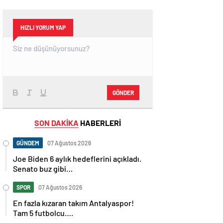
HIZLI YORUM YAP
GÖNDER
SON DAKİKA
HABERLERİ
GÜNDEM
07 Ağustos 2026
Joe Biden 6 aylık hedeflerini açıkladı.
Senato buz gibi…
SPOR
07 Ağustos 2026
En fazla kızaran takım Antalyaspor!
Tam 5 futbolcu….