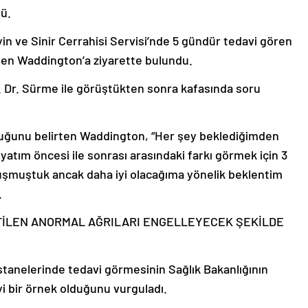
ü.
n ve Sinir Cerrahisi Servisi’nde 5 gündür tedavi gören
nen Waddington’a ziyarette bulundu.
 Dr. Sürme ile görüştükten sonra kafasında soru
lduğunu belirten Waddington, “Her şey beklediğimden
yatım öncesi ile sonrası arasındaki farkı görmek için 3
onuşmuştuk ancak daha iyi olacağıma yönelik beklentim
.
TİLEN ANORMAL AĞRILARI ENGELLEYECEK ŞEKİLDE
anelerinde tedavi görmesinin Sağlık Bakanlığının
iyi bir örnek olduğunu vurguladı.