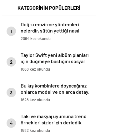
KATEGORİNİN POPÜLERLERİ
Doğru emzirme yöntemleri
nelerdir, sütün yettiği nasıl
1
anlaşılır?
2064 kez okundu
Taylor Swift yeni albüm planları
için düğmeye bastığını sosyal
2
medyadan duyurdu!
1688 kez okundu
Bu kış kombinlere doyacağınız
onlarca model ve onlarca detay.
3
1628 kez okundu
Takı ve makyaj uyumuna trend
örnekleri sizler için derledik.
4
1582 kez okundu