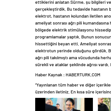
ettiklerini anlatan Sürme, şu bilgileri v
gerçekleştirdik. Bu tedavide hastanın b
elektrot, hastanın kolundan iletilen anor
ameliyat sonrası ağrı pili kumandasına 
bölgede elektrik stimülasyonu hissedip
programlamalar yaptık. Bunun sonucund
hissettiğini beyan etti. Ameliyat sonr
elektrotun yerinde olduğunu gördük. Bu
ağrı pili takılmıştı ama vücudunda her
sürekli ve ataklar şeklinde ağrısı vardı
Haber Kaynak : HABERTURK.COM
“Yayınlanan tüm haber ve diğer içerikler i
üzerinden iletiniz. En kısa süre içerisin