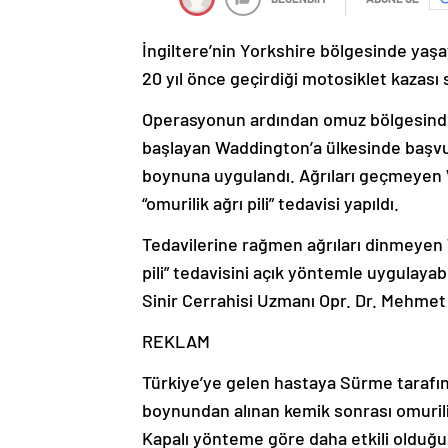
İngiltere’nin Yorkshire bölgesinde yaş
20 yıl önce geçirdiği motosiklet kazası s
Operasyonun ardından omuz bölgesinde 
başlayan Waddington’a ülkesinde başvu
boynuna uygulandı. Ağrıları geçmeyen 
“omurilik ağrı pili” tedavisi yapıldı.
Tedavilerine rağmen ağrıları dinmeyen W
pili” tedavisini açık yöntemle uygulaya
Sinir Cerrahisi Uzmanı Opr. Dr. Mehmet 
REKLAM
Türkiye’ye gelen hastaya Sürme tarafın
boynundan alınan kemik sonrası omurili
Kapalı yönteme göre daha etkili olduğu