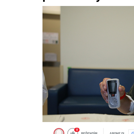
0
BEĞENDİM
ABONE OL