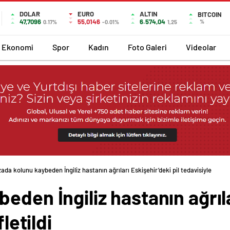
DOLAR
EURO
ALTIN
BITCOIN
47,7096
55,0146
6.574,04
%
0.17%
-0.01%
1,25
Ekonomi
Spor
Kadın
Foto Galeri
Videolar
ada kolunu kaybeden İngiliz hastanın ağrıları Eskişehir’deki pil tedavisiyle
eden İngiliz hastanın ağrıla
letildi