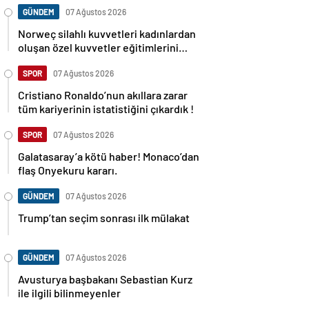
GÜNDEM
07 Ağustos 2026
Norweç silahlı kuvvetleri kadınlardan
oluşan özel kuvvetler eğitimlerini
başlattı.
SPOR
07 Ağustos 2026
Cristiano Ronaldo’nun akıllara zarar
tüm kariyerinin istatistiğini çıkardık !
SPOR
07 Ağustos 2026
Galatasaray’a kötü haber! Monaco’dan
flaş Onyekuru kararı.
GÜNDEM
07 Ağustos 2026
Trump’tan seçim sonrası ilk mülakat
GÜNDEM
07 Ağustos 2026
Avusturya başbakanı Sebastian Kurz
ile ilgili bilinmeyenler