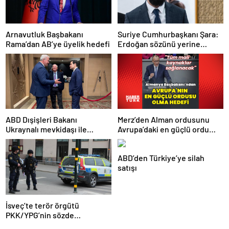
Arnavutluk Başbakanı
Suriye Cumhurbaşkanı Şara:
Rama’dan AB’ye üyelik hedefi
Erdoğan sözünü yerine
getirdi. Trump’a da çok
teşekkür ederim
Merz’den Alman ordusunu
ABD Dışişleri Bakanı
Avrupa’daki en güçlü ordu
Ukraynalı mevkidaşı ile
yapma hedefi
görüştü
ABD’den Türkiye’ye silah
satışı
İsveç’te terör örgütü
PKK/YPG’nin sözde
sorumlusu yakalandı