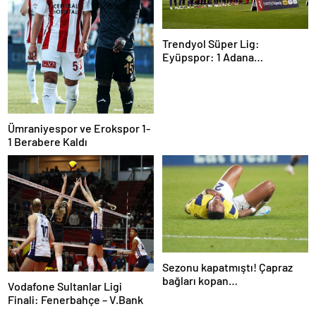
Trendyol Süper Lig:
Eyüpspor: 1 Adana
Demirspor: 0 (Maç devam
ediyor)
Ümraniyespor ve Erokspor 1-
1 Berabere Kaldı
Sezonu kapatmıştı! Çapraz
bağları kopan
Vodafone Sultanlar Ligi
Oosterwolde’den haber var
Finali: Fenerbahçe – V.Bank