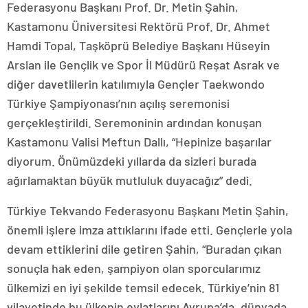
Federasyonu Başkanı Prof. Dr. Metin Şahin,
Kastamonu Üniversitesi Rektörü Prof. Dr. Ahmet
Hamdi Topal, Taşköprü Belediye Başkanı Hüseyin
Arslan ile Gençlik ve Spor İl Müdürü Reşat Asrak ve
diğer davetlilerin katılımıyla Gençler Taekwondo
Türkiye Şampiyonası’nın açılış seremonisi
gerçekleştirildi. Seremoninin ardından konuşan
Kastamonu Valisi Meftun Dallı, “Hepinize başarılar
diyorum. Önümüzdeki yıllarda da sizleri burada
ağırlamaktan büyük mutluluk duyacağız” dedi.
Türkiye Tekvando Federasyonu Başkanı Metin Şahin,
önemli işlere imza attıklarını ifade etti. Gençlerle yola
devam ettiklerini dile getiren Şahin, “Buradan çıkan
sonuçla hak eden, şampiyon olan sporcularımız
ülkemizi en iyi şekilde temsil edecek. Türkiye’nin 81
vilayetinde bu ülkenin evlatlarını Avrupa’da, dünyada