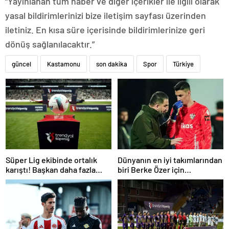
“Yayınlanan tüm haber ve diğer içerikler ile ilgili olarak
yasal bildirimlerinizi bize iletişim sayfası üzerinden
iletiniz. En kısa süre içerisinde bildirimlerinize geri
dönüş sağlanılacaktır.”
güncel
Kastamonu
son dakika
Spor
Türkiye
Süper Lig ekibinde ortalık
Dünyanın en iyi takımlarından
karıştı! Başkan daha fazla
biri Berke Özer için
dayanamadı
İstanbul’da