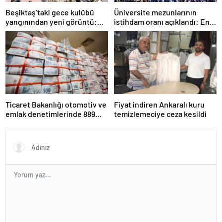
Beşiktaş’taki gece kulübü
Üniversite mezunlarının
yangınından yeni görüntü:
istihdam oranı açıklandı: En
İşçiler çalışırken duman sardı
fazla iş özel eğitim
öğretmenliğinde
Ticaret Bakanlığı otomotiv ve
Fiyat indiren Ankaralı kuru
emlak denetimlerinde 889
temizlemeciye ceza kesildi
milyon TL ceza kesti