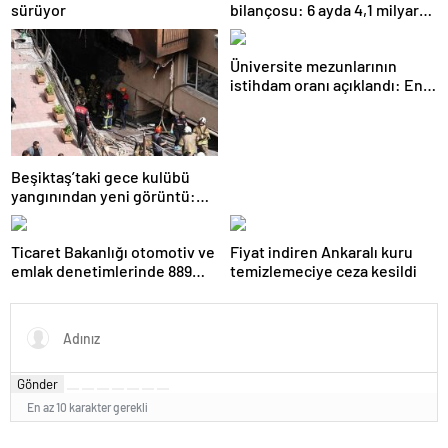
sürüyor
bilançosu: 6 ayda 4,1 milyar
TL ceza
Üniversite mezunlarının
istihdam oranı açıklandı: En
fazla iş özel eğitim
öğretmenliğinde
Beşiktaş’taki gece kulübü
yangınından yeni görüntü:
İşçiler çalışırken duman sardı
Ticaret Bakanlığı otomotiv ve
Fiyat indiren Ankaralı kuru
emlak denetimlerinde 889
temizlemeciye ceza kesildi
milyon TL ceza kesti
Gönder
En az 10 karakter gerekli