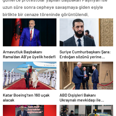
uzun süre sonra cepheye savaşmaya giden eşiyle
birlikte bir cenaze töreninde görüntülendi.
Arnavutluk Başbakanı
Suriye Cumhurbaşkanı Şara:
Rama’dan AB’ye üyelik hedefi
Erdoğan sözünü yerine
getirdi. Trump’a da çok
teşekkür ederim
Katar Boeing’ten 160 uçak
ABD Dışişleri Bakanı
alacak
Ukraynalı mevkidaşı ile
görüştü