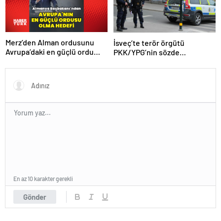
Merz’den Alman ordusunu
İsveç’te terör örgütü
Avrupa’daki en güçlü ordu
PKK/YPG’nin sözde
yapma hedefi
sorumlusu yakalandı
En az 10 karakter gerekli
Gönder