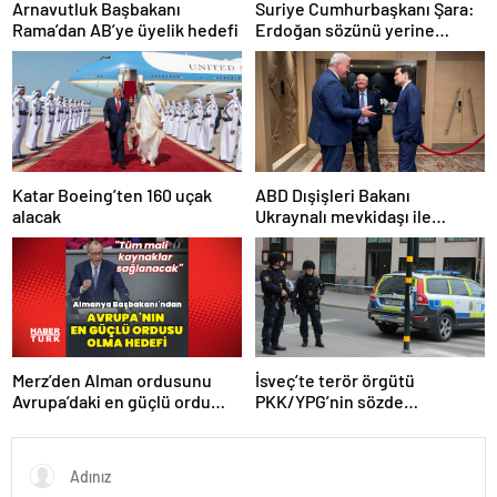
Arnavutluk Başbakanı
Suriye Cumhurbaşkanı Şara:
Rama’dan AB’ye üyelik hedefi
Erdoğan sözünü yerine
getirdi. Trump’a da çok
teşekkür ederim
Katar Boeing’ten 160 uçak
ABD Dışişleri Bakanı
alacak
Ukraynalı mevkidaşı ile
görüştü
Merz’den Alman ordusunu
İsveç’te terör örgütü
Avrupa’daki en güçlü ordu
PKK/YPG’nin sözde
yapma hedefi
sorumlusu yakalandı