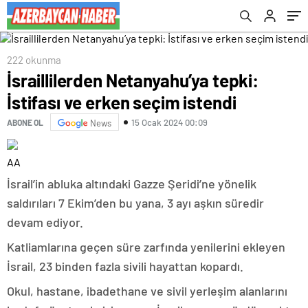
222 okunma
İsraillilerden Netanyahu’ya tepki:
İstifası ve erken seçim istendi
15 Ocak 2024 00:09
ABONE OL
News
AA
İsrail’in abluka altındaki Gazze Şeridi’ne yönelik
saldırıları 7 Ekim’den bu yana, 3 ayı aşkın süredir
devam ediyor.
Katliamlarına geçen süre zarfında yenilerini ekleyen
İsrail, 23 binden fazla sivili hayattan kopardı.
Okul, hastane, ibadethane ve sivil yerleşim alanlarını