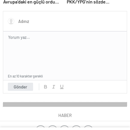
Avrupa’daki en güçlü ordu
PKK/YPG’nin sözde
yapma hedefi
sorumlusu yakalandı
En az 10 karakter gerekli
Gönder
HABER