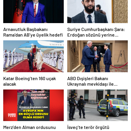
Arnavutluk Başbakanı
Suriye Cumhurbaşkanı Şara:
Rama’dan AB’ye üyelik hedefi
Erdoğan sözünü yerine
getirdi. Trump’a da çok
teşekkür ederim
Katar Boeing’ten 160 uçak
ABD Dışişleri Bakanı
alacak
Ukraynalı mevkidaşı ile
görüştü
Merz’den Alman ordusunu
İsveç’te terör örgütü