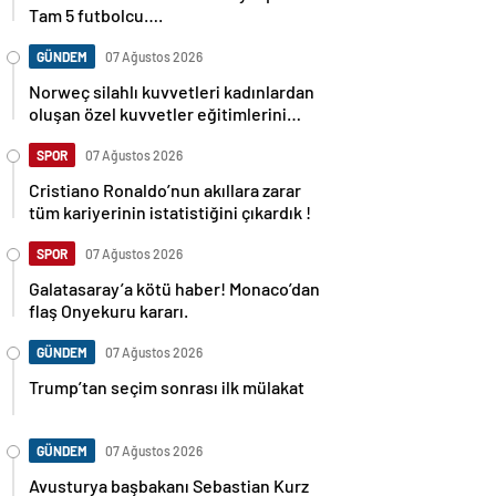
Tam 5 futbolcu….
GÜNDEM
07 Ağustos 2026
Norweç silahlı kuvvetleri kadınlardan
oluşan özel kuvvetler eğitimlerini
başlattı.
SPOR
07 Ağustos 2026
Cristiano Ronaldo’nun akıllara zarar
tüm kariyerinin istatistiğini çıkardık !
SPOR
07 Ağustos 2026
Galatasaray’a kötü haber! Monaco’dan
flaş Onyekuru kararı.
GÜNDEM
07 Ağustos 2026
Trump’tan seçim sonrası ilk mülakat
GÜNDEM
07 Ağustos 2026
Avusturya başbakanı Sebastian Kurz