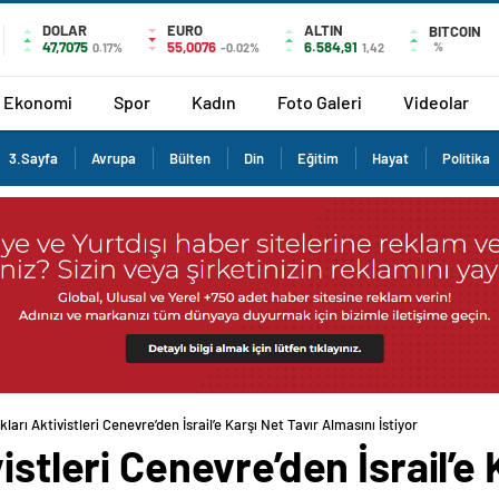
DOLAR
EURO
ALTIN
BITCOIN
47,7075
55,0076
6.584,91
%
0.17%
-0.02%
1,42
Ekonomi
Spor
Kadın
Foto Galeri
Videolar
3.Sayfa
Avrupa
Bülten
Din
Eğitim
Hayat
Politika
ları Aktivistleri Cenevre’den İsrail’e Karşı Net Tavır Almasını İstiyor
istleri Cenevre’den İsrail’e 