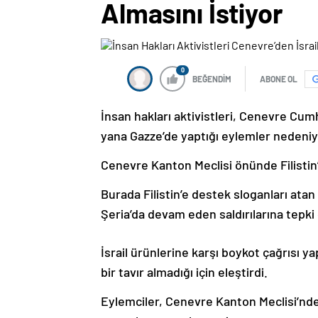
Almasını İstiyor
0
BEĞENDİM
ABONE OL
İnsan hakları aktivistleri, Cenevre Cu
yana Gazze’de yaptığı eylemler nedeniyle 
Cenevre Kanton Meclisi önünde Filistin
Burada Filistin’e destek sloganları atan g
Şeria’da devam eden saldırılarına tepki
İsrail ürünlerine karşı boykot çağrısı ya
bir tavır almadığı için eleştirdi.
Eylemciler, Cenevre Kanton Meclisi’nden