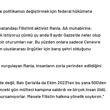
e politikamızı değiştirmek için federal hükümete
atandaşı Filistinli aktivist Rania, AA muhabirine,
k istiyoruz çünkü şu anda 9 aydır Gazze’de neler olup
n bir oturumları var. Bu yüzden onlara sadece Cenevre
 uluslararası örgütler için barış şehri olduğunu
urgulayan Rania, insanların zorla yerinden edildiğini
de değil, Batı Şeria’da da Ekim 2023’ten bu yana 500’den
 önceki gün mülteci kampına saldırdı ve birçok insan öldü.
rsamıyorlar. Mesele Filistin halkına yönelik soykırım.”