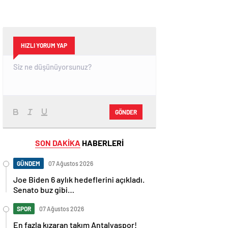
HIZLI YORUM YAP
GÖNDER
SON DAKİKA
HABERLERİ
GÜNDEM
07 Ağustos 2026
Joe Biden 6 aylık hedeflerini açıkladı.
Senato buz gibi…
SPOR
07 Ağustos 2026
En fazla kızaran takım Antalyaspor!