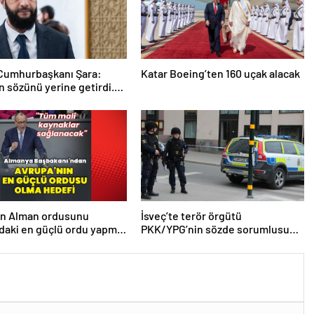
 Cumhurbaşkanı Şara:
Katar Boeing’ten 160 uçak alacak
 sözünü yerine getirdi.
 da çok teşekkür ederim
en Alman ordusunu
İsveç’te terör örgütü
daki en güçlü ordu yapma
PKK/YPG’nin sözde sorumlusu
yakalandı