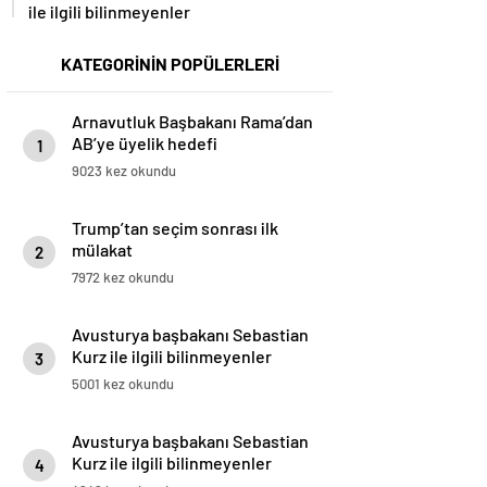
ile ilgili bilinmeyenler
KATEGORİNİN POPÜLERLERİ
Arnavutluk Başbakanı Rama’dan
AB’ye üyelik hedefi
1
9023 kez okundu
Trump’tan seçim sonrası ilk
mülakat
2
7972 kez okundu
Avusturya başbakanı Sebastian
Kurz ile ilgili bilinmeyenler
3
5001 kez okundu
Avusturya başbakanı Sebastian
Kurz ile ilgili bilinmeyenler
4