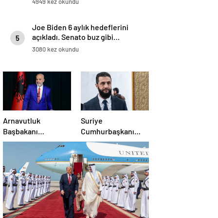
4949 kez okundu
Joe Biden 6 aylık hedeflerini
açıkladı. Senato buz gibi…
5
3080 kez okundu
Arnavutluk
Suriye
Başbakanı
Cumhurbaşkanı
Rama’dan AB’ye
Şara: Erdoğan
üyelik hedefi
sözünü yerine
getirdi. Trump’a da
çok teşekkür
ederim