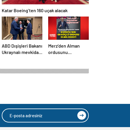
Katar Boeing’ten 160 uçak alacak
ABD Dışişleri Bakanı
Merz’den Alman
Ukraynalı mevkidaşı
ordusunu
ile görüştü
Avrupa’daki en
güçlü ordu yapma
hedefi