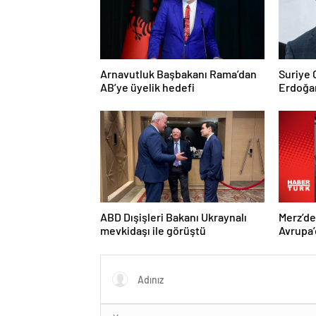
Arnavutluk Başbakanı Rama’dan
Suriye
AB’ye üyelik hedefi
Erdoğan
Trump’a
ABD Dışişleri Bakanı Ukraynalı
Merz’d
mevkidaşı ile görüştü
Avrupa’
hedefi