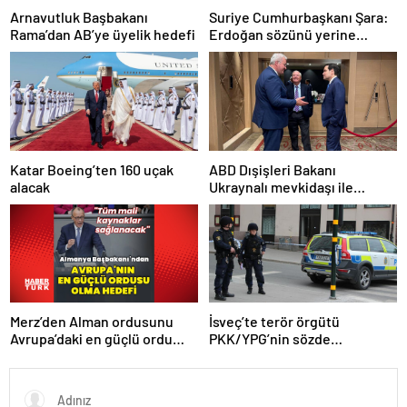
Arnavutluk Başbakanı
Suriye Cumhurbaşkanı Şara:
Rama’dan AB’ye üyelik hedefi
Erdoğan sözünü yerine
getirdi. Trump’a da çok
teşekkür ederim
Katar Boeing’ten 160 uçak
ABD Dışişleri Bakanı
alacak
Ukraynalı mevkidaşı ile
görüştü
Merz’den Alman ordusunu
İsveç’te terör örgütü
Avrupa’daki en güçlü ordu
PKK/YPG’nin sözde
yapma hedefi
sorumlusu yakalandı