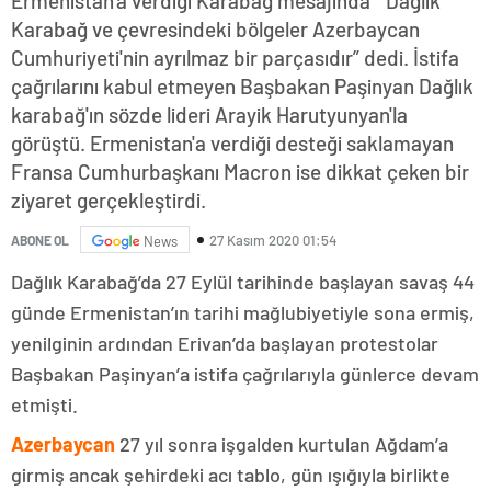
Ermenistan'a verdiği Karabağ mesajında “ Dağlık
Karabağ ve çevresindeki bölgeler Azerbaycan
Cumhuriyeti'nin ayrılmaz bir parçasıdır” dedi. İstifa
çağrılarını kabul etmeyen Başbakan Paşinyan Dağlık
karabağ'ın sözde lideri Arayik Harutyunyan'la
görüştü. Ermenistan'a verdiği desteği saklamayan
Fransa Cumhurbaşkanı Macron ise dikkat çeken bir
ziyaret gerçekleştirdi.
27 Kasım 2020 01:54
ABONE OL
News
Dağlık Karabağ’da 27 Eylül tarihinde başlayan savaş 44
günde Ermenistan’ın tarihi mağlubiyetiyle sona ermiş,
yenilginin ardından Erivan’da başlayan protestolar
Başbakan Paşinyan’a istifa çağrılarıyla günlerce devam
etmişti.
Azerbaycan
27 yıl sonra işgalden kurtulan Ağdam’a
girmiş ancak şehirdeki acı tablo, gün ışığıyla birlikte