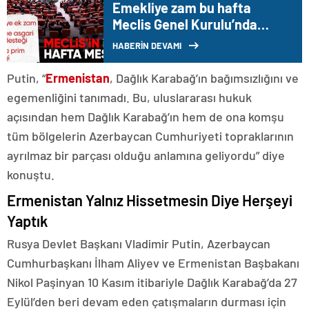
Emekliye zam bu hafta
Meclis Genel Kurulu’nda
görüşülecek
HABERİN DEVAMI
Putin, “
Ermenistan
, Dağlık Karabağ’ın bağımsızlığını ve
egemenliğini tanımadı. Bu, uluslararası hukuk
açısından hem Dağlık Karabağ’ın hem de ona komşu
tüm bölgelerin Azerbaycan Cumhuriyeti topraklarının
ayrılmaz bir parçası olduğu anlamına geliyordu” diye
konuştu.
Ermenistan Yalnız Hissetmesin Diye Herşeyi
Yaptık
Rusya Devlet Başkanı Vladimir Putin, Azerbaycan
Cumhurbaşkanı İlham Aliyev ve Ermenistan Başbakanı
Nikol Paşinyan 10 Kasım itibariyle Dağlık Karabağ’da 27
Eylül’den beri devam eden çatışmaların durması için