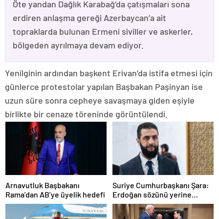
Öte yandan Dağlık Karabağ’da çatışmaları sona
erdiren anlaşma gereği Azerbaycan’a ait
topraklarda bulunan Ermeni siviller ve askerler,
bölgeden ayrılmaya devam ediyor.
Yenilginin ardından başkent Erivan’da istifa etmesi için
günlerce protestolar yapılan Başbakan Paşinyan ise
uzun süre sonra cepheye savaşmaya giden eşiyle
birlikte bir cenaze töreninde görüntülendi.
Arnavutluk Başbakanı
Suriye Cumhurbaşkanı Şara:
Rama’dan AB’ye üyelik hedefi
Erdoğan sözünü yerine
getirdi. Trump’a da çok
teşekkür ederim