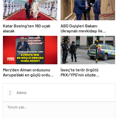
Katar Boeing’ten 160 uçak
ABD Dışişleri Bakanı
alacak
Ukraynalı mevkidaşı ile
görüştü
Merz’den Alman ordusunu
İsveç’te terör örgütü
Avrupa’daki en güçlü ordu
PKK/YPG’nin sözde
yapma hedefi
sorumlusu yakalandı