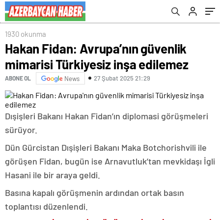
1930 okunma
Hakan Fidan: Avrupa’nın güvenlik
mimarisi Türkiyesiz inşa edilemez
27 Şubat 2025 21:29
ABONE OL
News
Dışişleri Bakanı Hakan Fidan’ın diplomasi görüşmeleri
sürüyor.
Dün Gürcistan Dışişleri Bakanı Maka Botchorishvili ile
görüşen Fidan, bugün ise Arnavutluk’tan mevkidaşı İgli
Hasani ile bir araya geldi.
Basına kapalı görüşmenin ardından ortak basın
toplantısı düzenlendi.