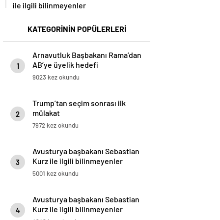
ile ilgili bilinmeyenler
KATEGORİNİN POPÜLERLERİ
Arnavutluk Başbakanı Rama’dan
AB’ye üyelik hedefi
1
9023 kez okundu
Trump’tan seçim sonrası ilk
mülakat
2
7972 kez okundu
Avusturya başbakanı Sebastian
Kurz ile ilgili bilinmeyenler
3
5001 kez okundu
Avusturya başbakanı Sebastian
Kurz ile ilgili bilinmeyenler
4