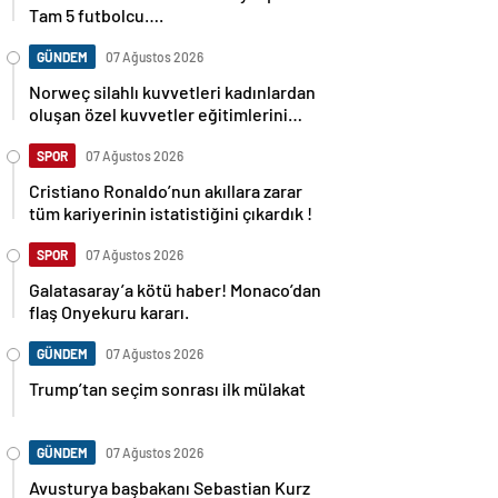
Tam 5 futbolcu….
GÜNDEM
07 Ağustos 2026
Norweç silahlı kuvvetleri kadınlardan
oluşan özel kuvvetler eğitimlerini
başlattı.
SPOR
07 Ağustos 2026
Cristiano Ronaldo’nun akıllara zarar
tüm kariyerinin istatistiğini çıkardık !
SPOR
07 Ağustos 2026
Galatasaray’a kötü haber! Monaco’dan
flaş Onyekuru kararı.
GÜNDEM
07 Ağustos 2026
Trump’tan seçim sonrası ilk mülakat
GÜNDEM
07 Ağustos 2026
Avusturya başbakanı Sebastian Kurz