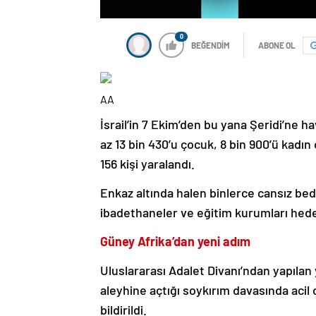
0
BEĞENDİM
ABONE OL
AA
İsrail’in 7 Ekim’den bu yana Şeridi’ne 
az 13 bin 430’u çocuk, 8 bin 900’ü kadın o
156 kişi yaralandı.
Enkaz altında halen binlerce cansız bede
ibadethaneler ve eğitim kurumları hedef a
Güney Afrika’dan yeni adım
Uluslararası Adalet Divanı’ndan yapılan 
aleyhine açtığı soykırım davasında acil 
bildirildi.