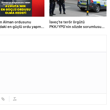
en Alman ordusunu
İsveç’te terör örgütü
daki en güçlü ordu yapma
PKK/YPG’nin sözde sorumlusu
yakalandı