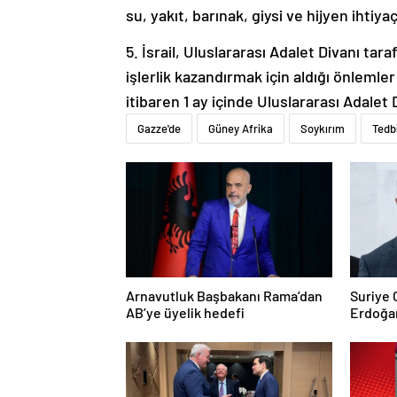
su, yakıt, barınak, giysi ve hijyen ihtiy
5. İsrail, Uluslararası Adalet Divanı t
işlerlik kazandırmak için aldığı önlemle
itibaren 1 ay içinde Uluslararası Adalet
Gazze'de
Güney Afrika
Soykırım
Tedb
Arnavutluk Başbakanı Rama’dan
Suriye
AB’ye üyelik hedefi
Erdoğan
Trump’a