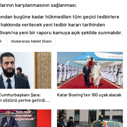
açlarının karşılanmasının sağlanması.
arafından bugüne kadar hükmedilen tüm geçici tedbirlere
r hakkında verilecek yeni tedbir kararı tarihinden
 Divanı’na yeni bir raporu kamuya açık şekilde sunmalıdır.
ir
Uluslararası Adalet Divanı
 Cumhurbaşkanı Şara:
Katar Boeing’ten 160 uçak alacak
 sözünü yerine getirdi.
 da çok teşekkür ederim