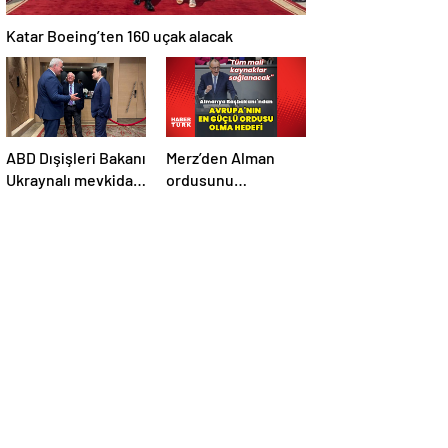
Katar Boeing’ten 160 uçak alacak
ABD Dışişleri Bakanı
Merz’den Alman
Ukraynalı mevkidaşı
ordusunu
ile görüştü
Avrupa’daki en
güçlü ordu yapma
hedefi