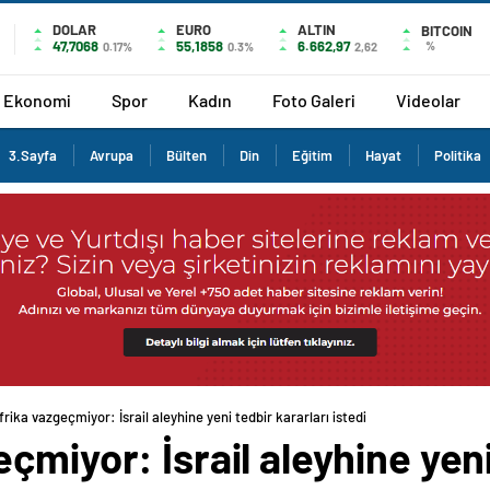
DOLAR
EURO
ALTIN
BITCOIN
47,7068
55,1858
6.662,97
%
0.17%
0.3%
2,62
Ekonomi
Spor
Kadın
Foto Galeri
Videolar
3.Sayfa
Avrupa
Bülten
Din
Eğitim
Hayat
Politika
rika vazgeçmiyor: İsrail aleyhine yeni tedbir kararları istedi
çmiyor: İsrail aleyhine yeni