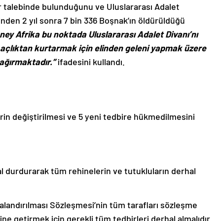
r talebinde bulunduğunu ve Uluslararası Adalet
inden 2 yıl sonra 7 bin 336 Boşnak’ın öldürüldüğü
ney Afrika bu noktada Uluslararası Adalet Divanı’nı
an açlıktan kurtarmak için elinden geleni yapmak üzere
ğırmaktadır.”
ifadesini kullandı.
irin değiştirilmesi ve 5 yeni tedbire hükmedilmesini
al durdurarak tüm rehinelerin ve tutukluların derhal
landırılması Sözleşmesi’nin tüm tarafları sözleşme
e getirmek için gerekli tüm tedbirleri derhal almalıdır.