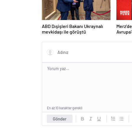
ABD Dışişleri Bakanı Ukraynalı
Merz’d
mevkidaşı ile görüştü
Avrupa’
hedefi
En az 10 karakter gerekli
Gönder