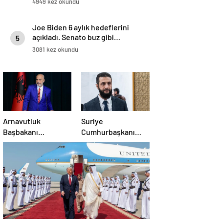
4949 kez okundu
Joe Biden 6 aylık hedeflerini
açıkladı. Senato buz gibi…
5
3081 kez okundu
Arnavutluk
Suriye
Başbakanı
Cumhurbaşkanı
Rama’dan AB’ye
Şara: Erdoğan
üyelik hedefi
sözünü yerine
getirdi. Trump’a da
çok teşekkür
ederim