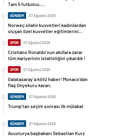
Tam 5 futbolcu….
GÜNDEM
07 Ağustos 2026
Norweç silahlı kuvvetleri kadınlardan
oluşan özel kuvvetler eğitimlerini
başlattı.
SPOR
07 Ağustos 2026
Cristiano Ronaldo’nun akıllara zarar
tüm kariyerinin istatistiğini çıkardık !
SPOR
07 Ağustos 2026
Galatasaray’a kötü haber! Monaco’dan
flaş Onyekuru kararı.
GÜNDEM
07 Ağustos 2026
Trump’tan seçim sonrası ilk mülakat
GÜNDEM
07 Ağustos 2026
Avusturya başbakanı Sebastian Kurz