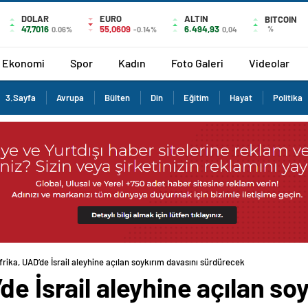
DOLAR
EURO
ALTIN
BITCOIN
47,7016
55,0609
6.494,93
%
0.06%
-0.14%
0,04
Ekonomi
Spor
Kadın
Foto Galeri
Videolar
3.Sayfa
Avrupa
Bülten
Din
Eğitim
Hayat
Politika
rika, UAD’de İsrail aleyhine açılan soykırım davasını sürdürecek
de İsrail aleyhine açılan so