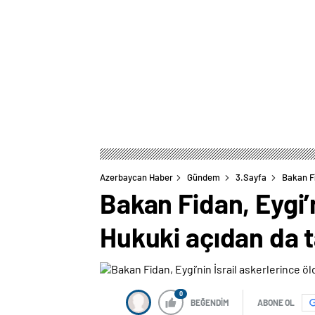
Azerbaycan Haber
Gündem
3.Sayfa
Bakan Fi
Bakan Fidan, Eygi’n
Hukuki açıdan da t
0
BEĞENDİM
ABONE OL