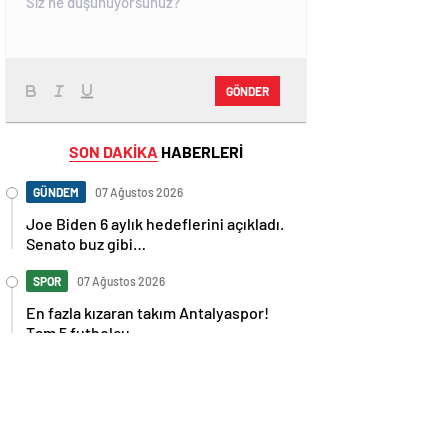
GÖNDER
SON DAKİKA
HABERLERİ
GÜNDEM
07 Ağustos 2026
Joe Biden 6 aylık hedeflerini açıkladı.
Senato buz gibi…
SPOR
07 Ağustos 2026
En fazla kızaran takım Antalyaspor!
Tam 5 futbolcu….
GÜNDEM
07 Ağustos 2026
Norweç silahlı kuvvetleri kadınlardan
oluşan özel kuvvetler eğitimlerini
başlattı.