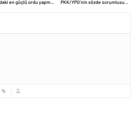
daki en güçlü ordu yapma
PKK/YPG’nin sözde sorumlusu
yakalandı