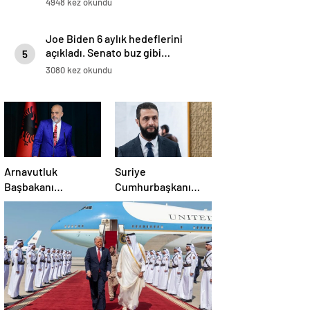
4948 kez okundu
Joe Biden 6 aylık hedeflerini
açıkladı. Senato buz gibi…
5
3080 kez okundu
Arnavutluk
Suriye
Başbakanı
Cumhurbaşkanı
Rama’dan AB’ye
Şara: Erdoğan
üyelik hedefi
sözünü yerine
getirdi. Trump’a da
çok teşekkür
ederim