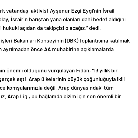
k vatandaşı aktivist Ayşenur Ezgi Eygi’nin İsrail
ay, İsrail’in barıştan yana olanları dahi hedef aldığını
i hukuki açıdan da takipçisi olacağız.” dedi.
şişleri Bakanları Konseyinin (DBK) toplantısına katılmak
’den ayrılmadan önce AA muhabirine açıklamalarda
n önemli olduğunu vurgulayan Fidan, “13 yıllık bir
erçekleşti. Arap ülkelerinin büyük çoğunluğuyla ikili
dece komşularımızla değil, Arap dünyasındaki tüm
oruz. Arap Ligi, bu bağlamda bizim için son önemli bir
oğan’ın dış politika vizyonu doğrultusunda, Arap