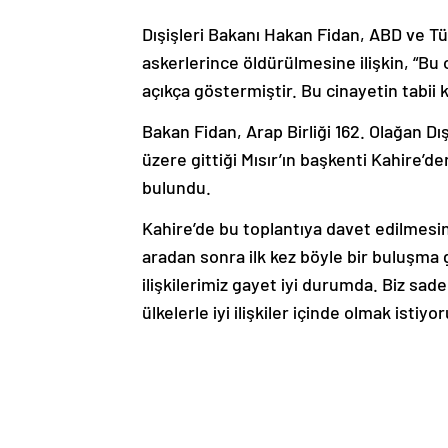
Dışişleri Bakanı Hakan Fidan, ABD ve Tür
askerlerince öldürülmesine ilişkin, “Bu ol
açıkça göstermiştir. Bu cinayetin tabii k
Bakan Fidan, Arap Birliği 162. Olağan Dı
üzere gittiği Mısır’ın başkenti Kahire
bulundu.
Kahire’de bu toplantıya davet edilmesini
aradan sonra ilk kez böyle bir buluşma g
ilişkilerimiz gayet iyi durumda. Biz sa
ülkelerle iyi ilişkiler içinde olmak istiy
organizasyon.” ifadesini kullandı.
REKLAM
Fidan, Cumhurbaşkanı Recep Tayyip Erd