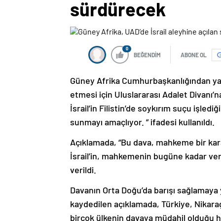
sürdürecek
0
BEĞENDİM
ABONE OL
Güney Afrika Cumhurbaşkanlığından yap
etmesi için Uluslararası Adalet Divanı’n
İsrail’in Filistin’de soykırım suçu işledi
sunmayı amaçlıyor. ” ifadesi kullanıldı.
Açıklamada, “Bu dava, mahkeme bir ka
İsrail’in, mahkemenin bugüne kadar ver
verildi.
Davanın Orta Doğu’da barışı sağlamaya y
kaydedilen açıklamada, Türkiye, Nikara
birçok ülkenin davaya müdahil olduğu hat