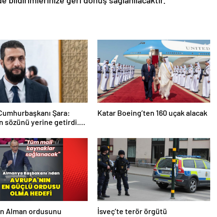
de bildirimlerinize geri dönüş sağlanılacaktır.”
 Cumhurbaşkanı Şara:
Katar Boeing’ten 160 uçak alacak
 sözünü yerine getirdi.
 da çok teşekkür ederim
en Alman ordusunu
İsveç’te terör örgütü