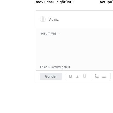
mevkidaşı ile görüştü
Avrupa’
hedefi
En az 10 karakter gerekli
Gönder