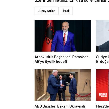
üzerinden iletiniz. En kısa süre içerisin
Güney Afrika
İsrail
Arnavutluk Başbakanı Rama’dan
Suriye
AB’ye üyelik hedefi
Erdoğan
Trump’a
ABD Dışişleri Bakanı Ukraynalı
Merz’d