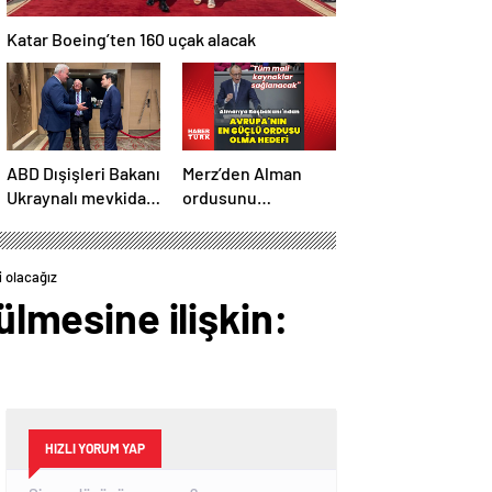
Katar Boeing’ten 160 uçak alacak
ABD Dışişleri Bakanı
Merz’den Alman
Ukraynalı mevkidaşı
ordusunu
ile görüştü
Avrupa’daki en
güçlü ordu yapma
hedefi
i olacağız
ülmesine ilişkin:
HIZLI YORUM YAP