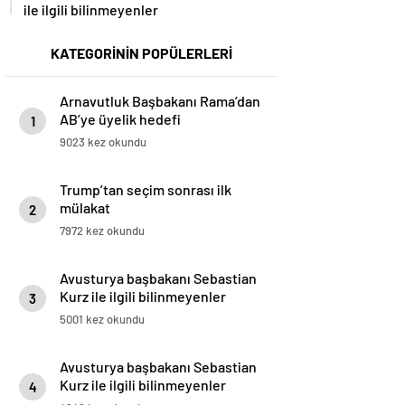
ile ilgili bilinmeyenler
KATEGORİNİN POPÜLERLERİ
Arnavutluk Başbakanı Rama’dan
AB’ye üyelik hedefi
1
9023 kez okundu
Trump’tan seçim sonrası ilk
mülakat
2
7972 kez okundu
Avusturya başbakanı Sebastian
Kurz ile ilgili bilinmeyenler
3
5001 kez okundu
Avusturya başbakanı Sebastian
Kurz ile ilgili bilinmeyenler
4