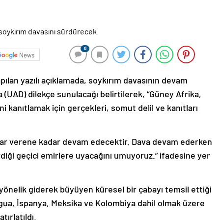
0
News
ılan yazılı açıklamada, soykırım davasının devam
a (UAD) dilekçe sunulacağı belirtilerek, “Güney Afrika,
ğini kanıtlamak için gerçekleri, somut delil ve kanıtları
rar verene kadar devam edecektir. Dava devam ederken
diği geçici emirlere uyacağını umuyoruz.” ifadesine yer
önelik giderek büyüyen küresel bir çabayı temsil ettiği
gua, İspanya, Meksika ve Kolombiya dahil olmak üzere
ırlatıldı.