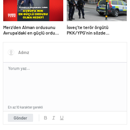
Merz’den Alman ordusunu
İsveç’te terör örgütü
Avrupa’daki en güçlü ordu
PKK/YPG’nin sözde
yapma hedefi
sorumlusu yakalandı
En az 10 karakter gerekli
Gönder