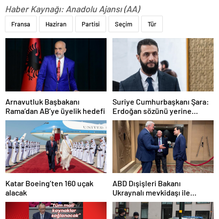
Haber Kaynağı: Anadolu Ajansı (AA)
Fransa
Haziran
Partisi
Seçim
Tür
Arnavutluk Başbakanı
Suriye Cumhurbaşkanı Şara:
Rama’dan AB’ye üyelik hedefi
Erdoğan sözünü yerine
getirdi. Trump’a da çok
teşekkür ederim
Katar Boeing’ten 160 uçak
ABD Dışişleri Bakanı
alacak
Ukraynalı mevkidaşı ile
görüştü