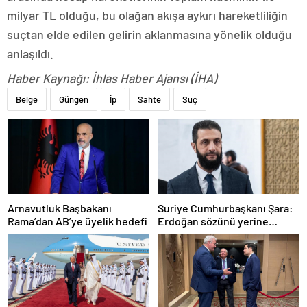
milyar TL olduğu, bu olağan akışa aykırı hareketliliğin
suçtan elde edilen gelirin aklanmasına yönelik olduğu
anlaşıldı.
Haber Kaynağı: İhlas Haber Ajansı (İHA)
Belge
Güngen
İp
Sahte
Suç
Arnavutluk Başbakanı
Suriye Cumhurbaşkanı Şara:
Rama’dan AB’ye üyelik hedefi
Erdoğan sözünü yerine
getirdi. Trump’a da çok
teşekkür ederim