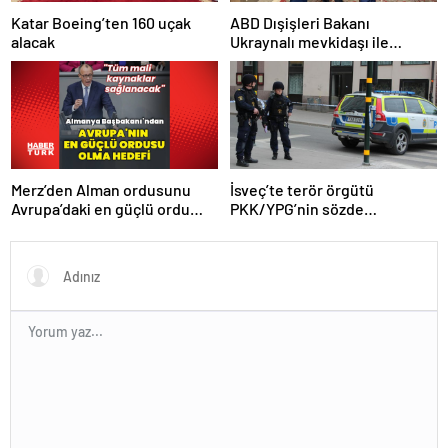
Katar Boeing’ten 160 uçak
ABD Dışişleri Bakanı
alacak
Ukraynalı mevkidaşı ile
görüştü
Merz’den Alman ordusunu
İsveç’te terör örgütü
Avrupa’daki en güçlü ordu
PKK/YPG’nin sözde
yapma hedefi
sorumlusu yakalandı