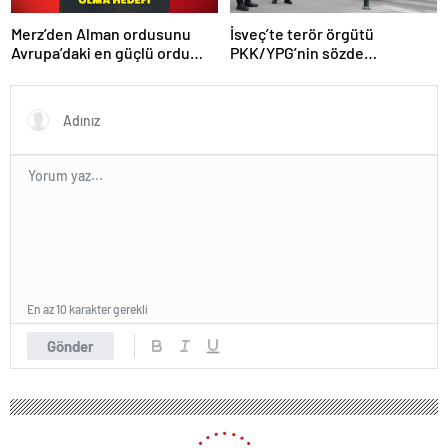
Merz’den Alman ordusunu
İsveç’te terör örgütü
Avrupa’daki en güçlü ordu
PKK/YPG’nin sözde
yapma hedefi
sorumlusu yakalandı
En az 10 karakter gerekli
Gönder