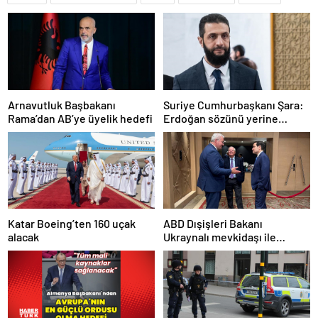
Arnavutluk Başbakanı
Suriye Cumhurbaşkanı Şara:
Rama’dan AB’ye üyelik hedefi
Erdoğan sözünü yerine
getirdi. Trump’a da çok
teşekkür ederim
Katar Boeing’ten 160 uçak
ABD Dışişleri Bakanı
alacak
Ukraynalı mevkidaşı ile
görüştü