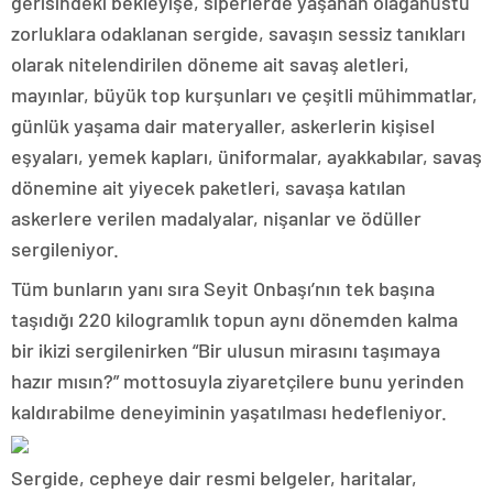
gerisindeki bekleyişe, siperlerde yaşanan olağanüstü
zorluklara odaklanan sergide, savaşın sessiz tanıkları
olarak nitelendirilen döneme ait savaş aletleri,
mayınlar, büyük top kurşunları ve çeşitli mühimmatlar,
günlük yaşama dair materyaller, askerlerin kişisel
eşyaları, yemek kapları, üniformalar, ayakkabılar, savaş
dönemine ait yiyecek paketleri, savaşa katılan
askerlere verilen madalyalar, nişanlar ve ödüller
sergileniyor.
Tüm bunların yanı sıra Seyit Onbaşı’nın tek başına
taşıdığı 220 kilogramlık topun aynı dönemden kalma
bir ikizi sergilenirken “Bir ulusun mirasını taşımaya
hazır mısın?” mottosuyla ziyaretçilere bunu yerinden
kaldırabilme deneyiminin yaşatılması hedefleniyor.
Sergide, cepheye dair resmi belgeler, haritalar,