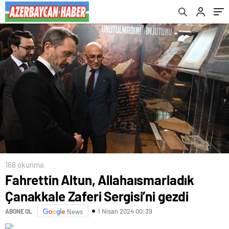
168 okunma
Fahrettin Altun, Allahaısmarladık
Çanakkale Zaferi Sergisi’ni gezdi
1 Nisan 2024 00:39
ABONE OL
News