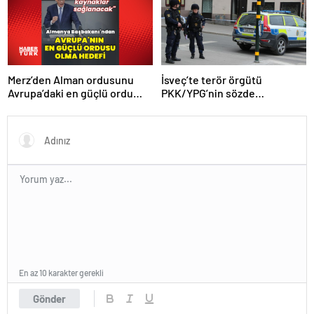
Merz’den Alman ordusunu
İsveç’te terör örgütü
Avrupa’daki en güçlü ordu
PKK/YPG’nin sözde
yapma hedefi
sorumlusu yakalandı
En az 10 karakter gerekli
Gönder