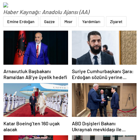
Haber Kaynağı: Anadolu Ajansı (AA)
Emine Erdoğan
Gazze
Mısır
Yardımları
Ziyaret
Arnavutluk Başbakanı
Suriye Cumhurbaşkanı Şara:
Rama’dan AB’ye üyelik hedefi
Erdoğan sözünü yerine
getirdi. Trump’a da çok
teşekkür ederim
Katar Boeing’ten 160 uçak
ABD Dışişleri Bakanı
alacak
Ukraynalı mevkidaşı ile
görüştü