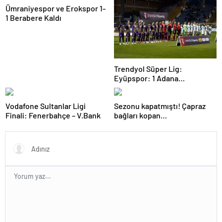
Ümraniyespor ve Erokspor 1-
1 Berabere Kaldı
Trendyol Süper Lig:
Eyüpspor: 1 Adana
Demirspor: 0 (Maç devam
ediyor)
Vodafone Sultanlar Ligi
Sezonu kapatmıştı! Çapraz
Finali: Fenerbahçe – V.Bank
bağları kopan
Oosterwolde’den haber var