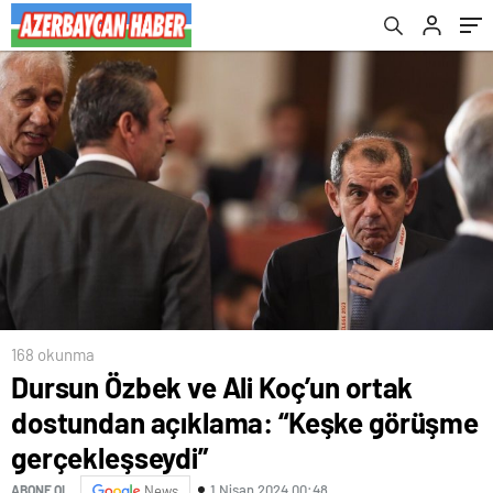
168 okunma
Dursun Özbek ve Ali Koç’un ortak
dostundan açıklama: “Keşke görüşme
gerçekleşseydi”
1 Nisan 2024 00:48
ABONE OL
News