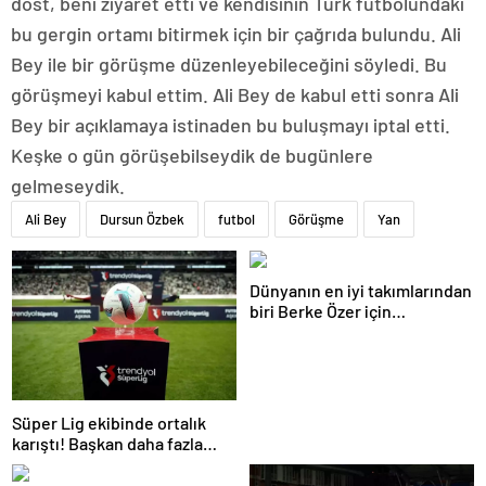
dost, beni ziyaret etti ve kendisinin Türk futbolundaki
bu gergin ortamı bitirmek için bir çağrıda bulundu. Ali
Bey ile bir görüşme düzenleyebileceğini söyledi. Bu
görüşmeyi kabul ettim. Ali Bey de kabul etti sonra Ali
Bey bir açıklamaya istinaden bu buluşmayı iptal etti.
Keşke o gün görüşebilseydik de bugünlere
gelmeseydik.
Ali Bey
Dursun Özbek
futbol
Görüşme
Yan
Dünyanın en iyi takımlarından
biri Berke Özer için
İstanbul’da
Süper Lig ekibinde ortalık
karıştı! Başkan daha fazla
dayanamadı