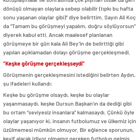
dönüşü olmayan olaylara sebep olabilir (tıpkı bu hafta
sonu yaşanan olaylar gibi)” diye belirttim. Sayın Ali Koç
da “Tamam bu görüşmeyi yapalım, doğru söylüyorsun”
diyerek kabul etti. Ancak maalesef planlanan
görüşmeye bir gün kala Ali Bey’in de belirttiği gibi
yapılan açıklamadan dolayı görüşme gerçekleşmedi.
“Keşke görüşme gerçekleşseydi”
Görüşmenin gerçekleşmesini istediğini belirten Aydın,
şu ifadeleri kullandı:
Keşke bu görüşme olsaydı, keşke bu olaylar
yaşanmasaydı, keşke Dursun Başkan’ın da dediği gibi
bu ortam “seviyesiz insanlara” kalmasaydı. Çünkü öyle
olaylar yaşanıyor ki, insanın futbolumuz ve ülkemiz için
üzülmemesi mümkün olmuyor. Bir eğlence sporunun,
keyif alarak izliyor olmamız gereken futbolun gelmiş