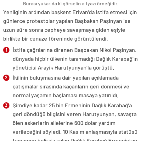
Burası yukarıda ki görselin altyazı örneğidir.
Yenilginin ardından başkent Erivan’da istifa etmesi için
günlerce protestolar yapılan Başbakan Paşinyan ise
uzun süre sonra cepheye savaşmaya giden eşiyle
birlikte bir cenaze töreninde görüntülendi.
İstifa çağrılarına direnen Başbakan Nikol Paşinyan,
dünyada hiçbir ülkenin tanımadığı Dağlık Karabağ’ın
yöneticisi Arayik Harutyunyan’la görüştü.
İkilinin buluşmasına dair yapılan açıklamada
çatışmalar sırasında kaçanların geri dönmesi ve
normal yaşamın başlaması masaya yatırıldı.
Şimdiye kadar 25 bin Ermeninin Dağlık Karabağ’a
geri döndüğü bilgisini veren Harutyunyan, savaşta
ölen askerlerin ailelerine 600 dolar yardım
verileceğini söyledi. 10 Kasım anlaşmasıyla statüsü
tamamen belirsiz kalan Dağlık Karabağ Ermenistan