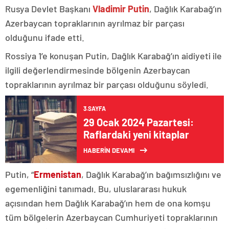
Rusya Devlet Başkanı
Vladimir Putin
, Dağlık Karabağ’ın
Azerbaycan topraklarının ayrılmaz bir parçası
olduğunu ifade etti.
Rossiya 1’e konuşan Putin, Dağlık Karabağ’ın aidiyeti ile
ilgili değerlendirmesinde bölgenin Azerbaycan
topraklarının ayrılmaz bir parçası olduğunu söyledi.
3.SAYFA
29 Ocak 2024 Pazartesi:
Raflardaki yeni kitaplar
HABERİN DEVAMI
Putin, “
Ermenistan
, Dağlık Karabağ’ın bağımsızlığını ve
egemenliğini tanımadı. Bu, uluslararası hukuk
açısından hem Dağlık Karabağ’ın hem de ona komşu
tüm bölgelerin Azerbaycan Cumhuriyeti topraklarının