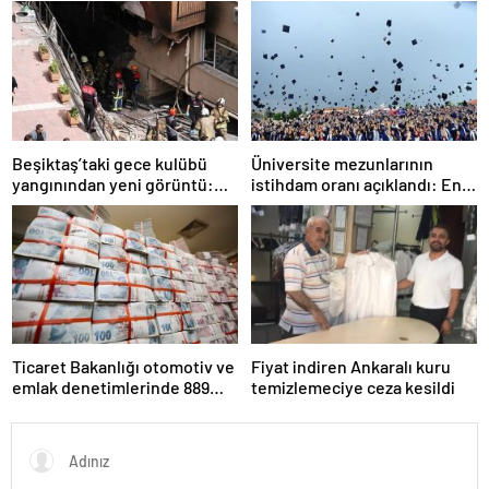
TL ceza
Beşiktaş’taki gece kulübü
Üniversite mezunlarının
yangınından yeni görüntü:
istihdam oranı açıklandı: En
İşçiler çalışırken duman sardı
fazla iş özel eğitim
öğretmenliğinde
Ticaret Bakanlığı otomotiv ve
Fiyat indiren Ankaralı kuru
emlak denetimlerinde 889
temizlemeciye ceza kesildi
milyon TL ceza kesti