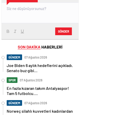
GÖNDER
SON DAKİKA
HABERLERİ
GÜNDEM
07 Ağustos 2026
Joe Biden 6 aylık hedeflerini açıkladı.
Senato buz gibi…
SPOR
07 Ağustos 2026
En fazla kızaran takım Antalyaspor!
Tam 5 futbolcu….
GÜNDEM
07 Ağustos 2026
Norweç silahlı kuvvetleri kadınlardan