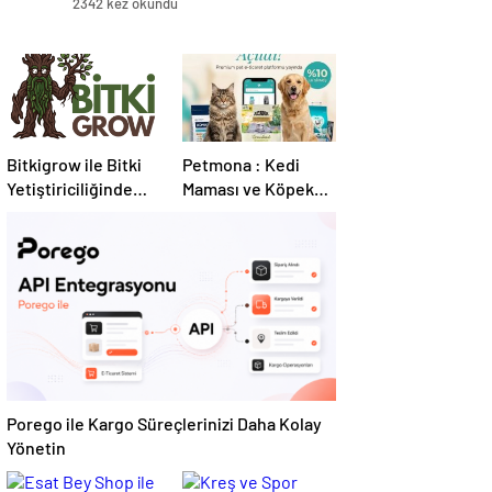
2342 kez okundu
Bitkigrow ile Bitki
Petmona : Kedi
Yetiştiriciliğinde
Maması ve Köpek
Doğru Ekipman ve
Maması İle Tüm
Ürün Seçimi
Evcil Hayvan
Ürünleri
Porego ile Kargo Süreçlerinizi Daha Kolay
Yönetin