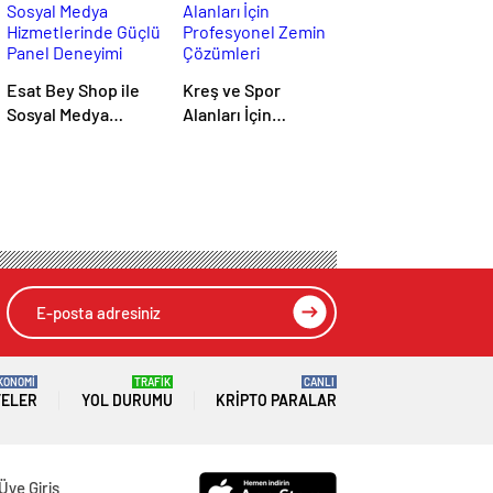
Esat Bey Shop ile
Kreş ve Spor
Sosyal Medya
Alanları İçin
Hizmetlerinde
Profesyonel Zemin
Güçlü Panel
Çözümleri
Deneyimi
KONOMİ
TRAFİK
CANLI
TELER
YOL DURUMU
KRIPTO PARALAR
Üye Giriş