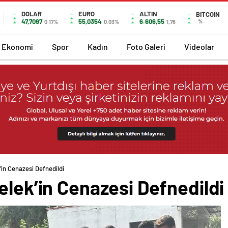
DOLAR
EURO
ALTIN
BITCOIN
47,7097
55,0354
6.606,55
%
0.17%
0.03%
1,76
Ekonomi
Spor
Kadın
Foto Galeri
Videolar
’in Cenazesi Defnedildi
elek’in Cenazesi Defnedildi