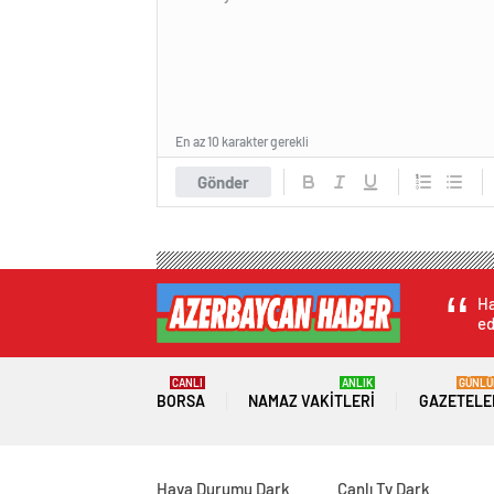
En az 10 karakter gerekli
Gönder
Ha
ed
CANLI
ANLIK
GÜNLÜ
BORSA
NAMAZ VAKITLERI
GAZETELE
Hava Durumu Dark
Canlı Tv Dark