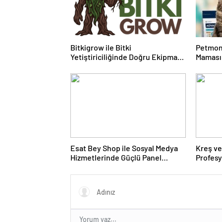
Bitkigrow ile Bitki
Petmon
Yetiştiriciliğinde Doğru Ekipman
Maması 
ve Ürün Seçimi
Ürünler
Esat Bey Shop ile Sosyal Medya
Kreş ve
Hizmetlerinde Güçlü Panel
Profes
Deneyimi