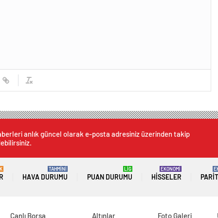
berleri anlık güncel olarak e-posta adresiniz üzerinden takip
ebilirsiniz.
K
TAHMİNİ
LİG
EKONOMİ
E
R
HAVA DURUMU
PUAN DURUMU
HISSELER
PARI
Canlı Borsa
Altınlar
Foto Galeri