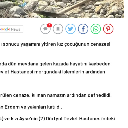
0
News
ası sonucu yaşamını yitiren kız çocuğunun cenazesi
rı’nda dün meydana gelen kazada hayatını kaybeden
evlet Hastanesi morgundaki işlemlerin ardından
rülen cenaze, kılınan namazın ardından defnedildi.
Erdem ve yakınları katıldı.
 ve kızı Ayşe’nin (2) Dörtyol Devlet Hastanesi’ndeki