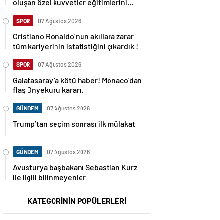
oluşan özel kuvvetler eğitimlerini
başlattı.
SPOR
07 Ağustos 2026
Cristiano Ronaldo’nun akıllara zarar
tüm kariyerinin istatistiğini çıkardık !
SPOR
07 Ağustos 2026
Galatasaray’a kötü haber! Monaco’dan
flaş Onyekuru kararı.
GÜNDEM
07 Ağustos 2026
Trump’tan seçim sonrası ilk mülakat
GÜNDEM
07 Ağustos 2026
Avusturya başbakanı Sebastian Kurz
ile ilgili bilinmeyenler
KATEGORİNİN POPÜLERLERİ