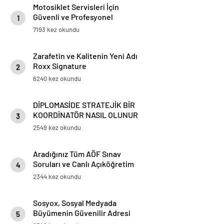
Motosiklet Servisleri İçin
Güvenli ve Profesyonel
1
Motosiklet Lifti Çözümleri
7193 kez okundu
Zarafetin ve Kalitenin Yeni Adı
Roxx Signature
2
6240 kez okundu
DİPLOMASİDE STRATEJİK BİR
KOORDİNATÖR NASIL OLUNUR
3
2549 kez okundu
Aradığınız Tüm AÖF Sınav
Soruları ve Canlı Açıköğretim
4
Forumu Burada
2344 kez okundu
Sosyox, Sosyal Medyada
Büyümenin Güvenilir Adresi
5
Olarak Öne Çıkıyor