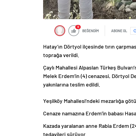
0
BEĞENDİM
ABONE OL
Hatay’ın Dörtyol ilçesinde tırın çarpm
toprağa verildi.
Çaylı Mahallesi Alpaslan Türkeş Bulva
Melek Erdem’in (4) cenazesi, Dörtyol D
yakınlarına teslim edildi.
Yeşilköy Mahallesi’ndeki mezarlığa götü
Cenaze namazına Erdem’in babası Hasan 
Kazada yaralanan anne Rabia Erdem (24)
tedavileri sürüyor.