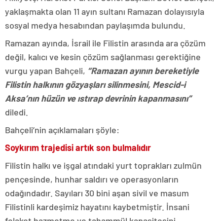
yaklaşmakta olan 11 ayın sultanı Ramazan dolayısıyla
sosyal medya hesabından paylaşımda bulundu.
Ramazan ayında, İsrail ile Filistin arasında ara çözüm
değil, kalıcı ve kesin çözüm sağlanması gerektiğine
vurgu yapan Bahçeli,
“Ramazan ayının bereketiyle
Filistin halkının gözyaşları silinmesini, Mescid-i
Aksa’nın hüzün ve ıstırap devrinin kapanmasını”
diledi.
Bahçeli’nin açıklamaları şöyle:
Soykırım trajedisi artık son bulmalıdır
Filistin halkı ve işgal atındaki yurt toprakları zulmün
pençesinde, hunhar saldırı ve operasyonların
odağındadır. Sayıları 30 bini aşan sivil ve masum
Filistinli kardeşimiz hayatını kaybetmiştir. İnsani
felaket hazmetme ve tahammül kapasitesini