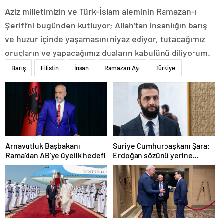
Aziz milletimizin ve Türk-İslam aleminin Ramazan-ı
Şerifi’ni bugünden kutluyor; Allah’tan insanlığın barış
ve huzur içinde yaşamasını niyaz ediyor, tutacağımız
oruçların ve yapacağımız duaların kabulünü diliyorum.
Barış
Filistin
İnsan
Ramazan Ayı
Türkiye
Arnavutluk Başbakanı
Suriye Cumhurbaşkanı Şara:
Rama’dan AB’ye üyelik hedefi
Erdoğan sözünü yerine
getirdi. Trump’a da çok
teşekkür ederim