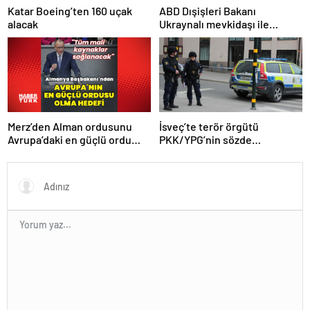
Katar Boeing’ten 160 uçak
ABD Dışişleri Bakanı
alacak
Ukraynalı mevkidaşı ile
görüştü
Merz’den Alman ordusunu
İsveç’te terör örgütü
Avrupa’daki en güçlü ordu
PKK/YPG’nin sözde
yapma hedefi
sorumlusu yakalandı