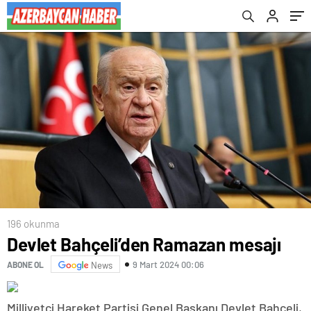
196 okunma
Devlet Bahçeli’den Ramazan mesajı
9 Mart 2024 00:06
ABONE OL
News
Milliyetçi Hareket Partisi Genel Başkanı Devlet Bahçeli,