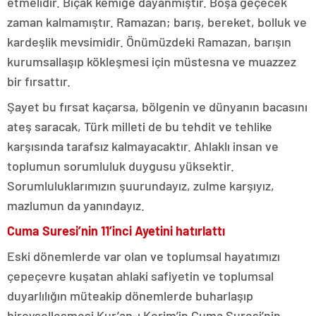
etmelidir. Bıçak kemiğe dayanmıştır. Boşa geçecek
zaman kalmamıştır. Ramazan; barış, bereket, bolluk ve
kardeşlik mevsimidir. Önümüzdeki Ramazan, barışın
kurumsallaşıp kökleşmesi için müstesna ve muazzez
bir fırsattır.
Şayet bu fırsat kaçarsa, bölgenin ve dünyanın bacasını
ateş saracak, Türk milleti de bu tehdit ve tehlike
karşısında tarafsız kalmayacaktır. Ahlaklı insan ve
toplumun sorumluluk duygusu yüksektir.
Sorumluluklarımızın şuurundayız, zulme karşıyız,
mazlumun da yanındayız.
Cuma Suresi’nin 11’inci Ayetini hatırlattı
Eski dönemlerde var olan ve toplumsal hayatımızı
çepeçevre kuşatan ahlaki safiyetin ve toplumsal
duyarlılığın müteakip dönemlerde buharlaşıp
bireyselleşmesi Kur’an-ı Kerim’in Cuma Suresi’nin