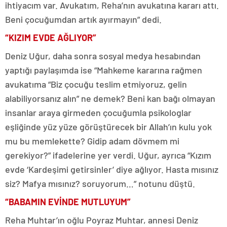
ihtiyacım var. Avukatım, Reha’nın avukatına kararı attı.
Beni çocuğumdan artık ayırmayın” dedi.
“KIZIM EVDE AĞLIYOR”
Deniz Uğur, daha sonra sosyal medya hesabından
yaptığı paylaşımda ise “Mahkeme kararına rağmen
avukatıma “Biz çocuğu teslim etmiyoruz, gelin
alabiliyorsanız alın” ne demek? Beni kan bağı olmayan
insanlar araya girmeden çocuğumla psikologlar
eşliğinde yüz yüze görüştürecek bir Allah’ın kulu yok
mu bu memlekette? Gidip adam dövmem mi
gerekiyor?” ifadelerine yer verdi. Uğur, ayrıca “Kızım
evde ‘Kardeşimi getirsinler’ diye ağlıyor. Hasta mısınız
siz? Mafya mısınız? soruyorum…” notunu düştü.
“BABAMIN EVİNDE MUTLUYUM”
Reha Muhtar’ın oğlu Poyraz Muhtar, annesi Deniz