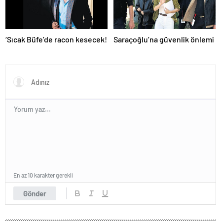
‘Sıcak Büfe’de racon kesecek!
Saraçoğlu’na güvenlik önlemi
En az 10 karakter gerekli
Gönder