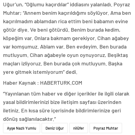
Uğur’un, “Oğlumu kaçırdılar” iddiasını yalanladı. Poyraz
Muhtar; “Annem benim kaçırıldığımı söylüyor. Ama ben
kaçırılmadım ablamdan rica ettim beni babamın evine
götür diye. Ve beni götürdü. Benim burada kedim,
köpeğim var. Onlara bakmam gerekiyor. Cihan ağabey
var komşumuz. Ablam var. Ben evdeyim. Ben burada
mutluyum. Cihan ağabeyle oyun oynuyoruz, Beşiktaş
maçları izliyoruz. Ben burada çok mutluyum. Başka
yere gitmek istemiyorum” dedi.
Haber Kaynak : HABERTURK.COM
“Yayınlanan tüm haber ve diğer içerikler ile ilgili olarak
yasal bildirimlerinizi bize iletişim sayfası üzerinden
iletiniz. En kısa süre içerisinde bildirimlerinize geri
dönüş sağlanılacaktır.”
Ayşe Nazlı Yumlu
Deniz Uğur
nilüfer
Poyraz Muhtar