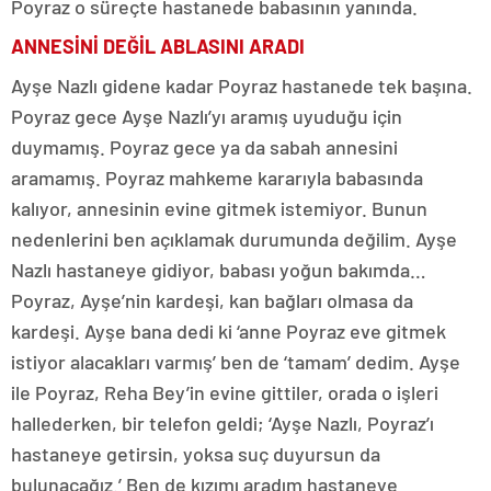
Poyraz o süreçte hastanede babasının yanında.
ANNESİNİ DEĞİL ABLASINI ARADI
Ayşe Nazlı gidene kadar Poyraz hastanede tek başına.
Poyraz gece Ayşe Nazlı’yı aramış uyuduğu için
duymamış. Poyraz gece ya da sabah annesini
aramamış. Poyraz mahkeme kararıyla babasında
kalıyor, annesinin evine gitmek istemiyor. Bunun
nedenlerini ben açıklamak durumunda değilim. Ayşe
Nazlı hastaneye gidiyor, babası yoğun bakımda…
Poyraz, Ayşe’nin kardeşi, kan bağları olmasa da
kardeşi. Ayşe bana dedi ki ‘anne Poyraz eve gitmek
istiyor alacakları varmış’ ben de ‘tamam’ dedim. Ayşe
ile Poyraz, Reha Bey’in evine gittiler, orada o işleri
hallederken, bir telefon geldi; ‘Ayşe Nazlı, Poyraz’ı
hastaneye getirsin, yoksa suç duyursun da
bulunacağız.’ Ben de kızımı aradım hastaneye