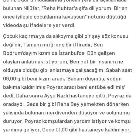
bulunan Nilüfer, “Reha Muhtar’a şifa diliyorum. Bir an
önce iyileşip çocuklarına kavuşsun” notunu düştüğü
videoda şu ifadelere yer verdi:
Çocuk kaçırma ya da alıkoyma gibi bir şey söz konusu
değildir. Tamam mı iğrenç bir iftiradır. Ben
Bodrum’dayım kızım da İstanbul’da. Dün gelişen
olayları anlatmak istiyorum. Ben net bir insanım ne
olduysa olduğu gibi anlatmaya çalışacağım. Sabah saat
09.00 gibi beni kızım aradı, ‘Babam düşmüş, yoğun
bakıma kaldırılmış Poyraz aradı beni entübe edilmiş’
dedi. Daha sonra Ayşe Nazlı hastaneye gitti. Poyraz da
oradaydı. Gece bir gibi Reha Bey yemekten dönerken
yalısında bulunan merdivenden düşüyor ve solunumu
duruyor. Poyraz komşulardan yardım istiyor ve komşu
yardıma geliyor. Gece 01.00 gibi hastaneye kaldırılıyor.