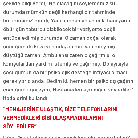
şekilde bilgi verdi. ‘Ne olacağını söylememiz şu
durumda mümkün değil herhangi bir tahminde
bulunmamız’ dendi. Yani bundan anladım ki hani yarın,
öbür gün taburcu olabilecek bir vaziyette değil,
entübe edilmiş durumda. O zaman doğal olarak
çocuğum da kaza yanında, anında yanındaymış
düştüğü zaman. Ambulansı zaten o çağırmış, o
komşulardan yardım istemiş ve çağırmış. Dolayısıyla
çocuğumun da bir psikolojik desteğe ihtiyacı olması
gerekiyor o anda. Dedim ki, hemen bir psikolog çağırın,
çocuğumu göreyim. Hastaneden ayrıldığını söylediler”
ifadelerini kullandı.
“MENAJERİNE ULAŞTIK, BİZE TELEFONLARINI
VERMEDİKLERİ GİBİ ULAŞAMADIKLARINI
SÖYLEDİLER”
Uğur, “Reşit olmayan bir çocuk kiminle ayrıldı dedim?