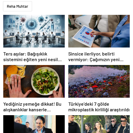
Reha Muhtar
Ters aşılar: Bağışıklık
Sinsice ilerliyor, belirti
sistemini eğiten yeni nesil
vermiyor: Çağımızın yeni
tedavi
hastalığı!
Yediğiniz yemeğe dikkat! Bu
Türkiye’deki 7 gölde
alışkanlıklar kanserle
mikroplastik kirliliği araştırıldı
bağlantılı