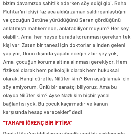
bizim davamızda şahitlik ederken söylediği gibi, Reha
Muhtar’ın içkiyi fazlaca aldığı zaman saldırganlaştığını
ve çocuğun üstüne yürüdüğünü Seren gördüğünü
anlatmıştı mahkemede, anlatabiliyor muyum? Her şey
olabilir. Ama, her neyse burada korunması gereken tek
kişi var. Zaten bir tanesi için doktorlar elinden geleni
yapıyor. Onun dışında yapabileceğiniz bir şey yok.
Ama, çocuğun koruma altına alınması gerekiyor. Hem
fiziksel olarak hem psikolojik olarak hem hukuksal
olarak. Hangi cüretle, Nilüfer kim? Ben aşağılamak için
söylemiyorum. Ünlü bir sanatçı biliyoruz. Ama bu
olayda Nilüfer kim? Ayşe Nazlı kim hiçbir yasal
bağlantısı yok. Bu çocuk kaçırmadır ve kanun
karşısında hesap verecekler” dedi.
“TAMAMI İĞRENÇ BİR İFTİRA”
Deniz Uğur’un iddialarına yönelik yeni bir açıklamada