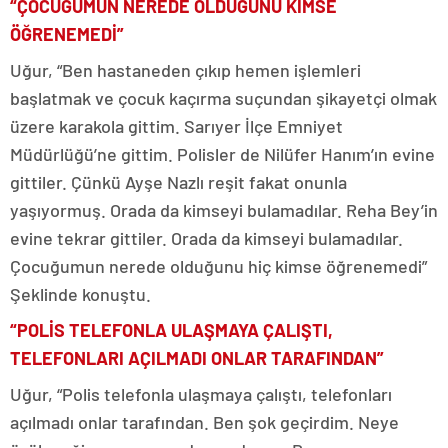
“ÇOCUĞUMUN NEREDE OLDUĞUNU KİMSE
ÖĞRENEMEDİ”
Uğur, “Ben hastaneden çıkıp hemen işlemleri
başlatmak ve çocuk kaçırma suçundan şikayetçi olmak
üzere karakola gittim. Sarıyer İlçe Emniyet
Müdürlüğü’ne gittim. Polisler de Nilüfer Hanım’ın evine
gittiler. Çünkü Ayşe Nazlı reşit fakat onunla
yaşıyormuş. Orada da kimseyi bulamadılar. Reha Bey’in
evine tekrar gittiler. Orada da kimseyi bulamadılar.
Çocuğumun nerede olduğunu hiç kimse öğrenemedi”
Şeklinde konuştu.
“POLİS TELEFONLA ULAŞMAYA ÇALIŞTI,
TELEFONLARI AÇILMADI ONLAR TARAFINDAN”
Uğur, “Polis telefonla ulaşmaya çalıştı, telefonları
açılmadı onlar tarafından. Ben şok geçirdim. Neye