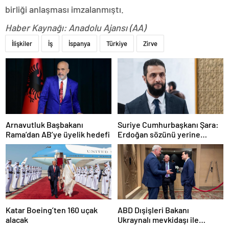
birliği anlaşması imzalanmıştı.
Haber Kaynağı: Anadolu Ajansı (AA)
İlişkiler
İş
İspanya
Türkiye
Zirve
Arnavutluk Başbakanı
Suriye Cumhurbaşkanı Şara:
Rama’dan AB’ye üyelik hedefi
Erdoğan sözünü yerine
getirdi. Trump’a da çok
teşekkür ederim
Katar Boeing’ten 160 uçak
ABD Dışişleri Bakanı
alacak
Ukraynalı mevkidaşı ile