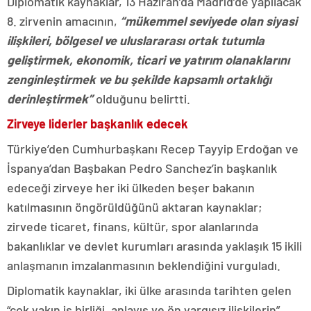
Diplomatik kaynaklar, 13 Haziran’da Madrid’de yapılacak
8. zirvenin amacının,
“mükemmel seviyede olan siyasi
ilişkileri, bölgesel ve uluslararası ortak tutumla
geliştirmek, ekonomik, ticari ve yatırım olanaklarını
zenginleştirmek ve bu şekilde kapsamlı ortaklığı
derinleştirmek”
olduğunu belirtti.
Zirveye liderler başkanlık edecek
Türkiye’den Cumhurbaşkanı Recep Tayyip Erdoğan ve
İspanya’dan Başbakan Pedro Sanchez’in başkanlık
edeceği zirveye her iki ülkeden beşer bakanın
katılmasının öngörüldüğünü aktaran kaynaklar;
zirvede ticaret, finans, kültür, spor alanlarında
bakanlıklar ve devlet kurumları arasında yaklaşık 15 ikili
anlaşmanın imzalanmasının beklendiğini vurguladı.
Diplomatik kaynaklar, iki ülke arasında tarihten gelen
“çok yakın iş birliği, anlayış ve ön yargısız ilişkilerin”