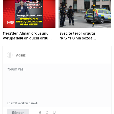
görüştü
Merz’den Alman ordusunu
İsveç’te terör örgütü
Avrupa’daki en güçlü ordu
PKK/YPG’nin sözde
yapma hedefi
sorumlusu yakalandı
En az 10 karakter gerekli
Gönder