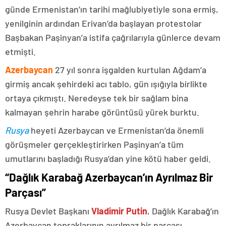
günde Ermenistan’ın tarihi mağlubiyetiyle sona ermiş,
yenilginin ardından Erivan’da başlayan protestolar
Başbakan Paşinyan’a istifa çağrılarıyla günlerce devam
etmişti.
Azerbaycan
27 yıl sonra işgalden kurtulan Ağdam’a
girmiş ancak şehirdeki acı tablo, gün ışığıyla birlikte
ortaya çıkmıştı. Neredeyse tek bir sağlam bina
kalmayan şehrin harabe görüntüsü yürek burktu.
Rusya
heyeti Azerbaycan ve Ermenistan’da önemli
görüşmeler gerçekleştirirken Paşinyan’a tüm
umutlarını başladığı Rusya’dan yine kötü haber geldi.
“Dağlık Karabağ Azerbaycan’ın Ayrılmaz Bir
Parçası”
Rusya Devlet Başkanı
Vladimir Putin
, Dağlık Karabağ’ın
Azerbaycan topraklarının ayrılmaz bir parçası