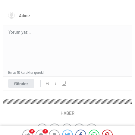
Oosterwolde’den haber var
En az 10 karakter gerekli
Gönder
HABER
0
0