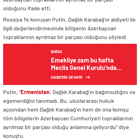
olduğunu ifade etti.
Rossiya 1’e konuşan Putin, Dağlık Karabağ’ın aidiyeti ile
ilgili değerlendirmesinde bölgenin Azerbaycan
topraklarının ayrılmaz bir parçası olduğunu söyledi.
BORSA
Emekliye zam bu hafta
Meclis Genel Kurulu’nda
görüşülecek
HABERİN DEVAMI
Putin, “
Ermenistan
, Dağlık Karabağ’ın bağımsızlığını ve
egemenliğini tanımadı. Bu, uluslararası hukuk
açısından hem Dağlık Karabağ’ın hem de ona komşu
tüm bölgelerin Azerbaycan Cumhuriyeti topraklarının
ayrılmaz bir parçası olduğu anlamına geliyordu” diye
konuştu.