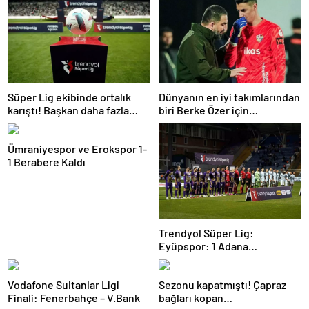
Süper Lig ekibinde ortalık
Dünyanın en iyi takımlarından
karıştı! Başkan daha fazla
biri Berke Özer için
dayanamadı
İstanbul’da
Ümraniyespor ve Erokspor 1-
1 Berabere Kaldı
Trendyol Süper Lig:
Eyüpspor: 1 Adana
Demirspor: 0 (Maç devam
ediyor)
Vodafone Sultanlar Ligi
Sezonu kapatmıştı! Çapraz
Finali: Fenerbahçe – V.Bank
bağları kopan