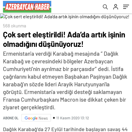
568 okunma
Çok sert eleştirildi! Ada’da artık işinin
olmadığını düşünüyoruz!
Ermenistan'a verdiği Karabağ mesajında “ Dağlık
Karabağ ve çevresindeki bölgeler Azerbaycan
Cumhuriyeti'nin ayrılmaz bir parçasıdır” dedi. İstifa
çağrılarını kabul etmeyen Başbakan Paşinyan Dağlık
karabağ'ın sözde lideri Arayik Harutyunyan'la
görüştü. Ermenistan'a verdiği desteği saklamayan
Fransa Cumhurbaşkanı Macron ise dikkat çeken bir
ziyaret gerçekleştirdi.
11 Kasım 2020 13:12
ABONE OL
News
Dağlık Karabağ’da 27 Eylül tarihinde başlayan savaş 44