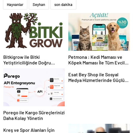
Hayvanlar
Seyhan
son dakika
Bitkigrow ile Bitki
Petmona : Kedi Maması ve
Yetiştiriciliğinde Doğru
Köpek Maması İle Tüm Evcil
Ekipman ve Ürün Seçimi
Hayvan Ürünleri
Esat Bey Shop ile Sosyal
Medya Hizmetlerinde Güçlü
Panel Deneyimi
Porego ile Kargo Süreçlerinizi
Daha Kolay Yönetin
Kreş ve Spor Alanları İçin