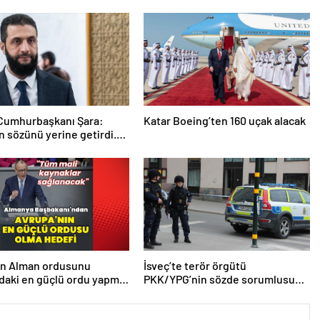
 Cumhurbaşkanı Şara:
Katar Boeing’ten 160 uçak alacak
 sözünü yerine getirdi.
 da çok teşekkür ederim
en Alman ordusunu
İsveç’te terör örgütü
daki en güçlü ordu yapma
PKK/YPG’nin sözde sorumlusu
yakalandı