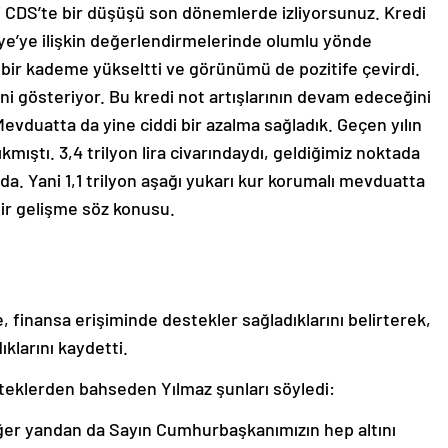
mi CDS’te bir düşüşü son dönemlerde izliyorsunuz. Kredi
ye’ye ilişkin değerlendirmelerinde olumlu yönde
 bir kademe yükseltti ve görünümü de pozitife çevirdi.
i gösteriyor. Bu kredi not artışlarının devam edeceğini
vduatta da yine ciddi bir azalma sağladık. Geçen yılın
ıştı. 3,4 trilyon lira civarındaydı, geldiğimiz noktada
da. Yani 1,1 trilyon aşağı yukarı kur korumalı mevduatta
bir gelişme söz konusu.
e, finansa erişiminde destekler sağladıklarını belirterek,
klarını kaydetti.
esteklerden bahseden Yılmaz şunları söyledi:
ğer yandan da Sayın Cumhurbaşkanımızın hep altını