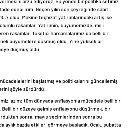
ermesini arzu ediyoruz. Bu yönde bir politika setimiz
fade edebilirim. Geçen yılın son çeyreğinde sabit
0,7 oldu. Makine teçhizat yatırımlarındaki artış ise
 olumlu rakamlar. Yatırımın, büyümemizde, milli
eren rakamlar. Tüketici harcamalarımız da belli bir
aneli büyümelere düşmüş oldu. Yine yüksek bir
aneye düşmüş oldu.
e mücadelelerini başlatmış ve politikalarını güncellemiş
erini şöyle sürdürdü:
emiz lazım; tüm dünyada enflasyonla mücadele belli bir
l. Belli bir düzeye gelmiş enflasyonu düşürmek, bir
rduktan sonra, mayıs seçimlerinden sonra bu
a aylık bazda etkileri görmeye başladık. Ocak, şubatta