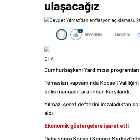
ulaşacağız
0
BEĞENDİM
ABONE OL
DHA
Cumhurbaşkanı Yardımcısı programların
Temasları kapsamında Kocaeli Valiliğin
polis mangası tarafından karşılandı.
Yılmaz, şeref defterini imzaladıktan sonr
aldı.
Ekonomik göstergelere işaret etti
Daha sonra Kocaeli Kongre Merkezi’nde