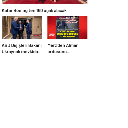
Katar Boeing’ten 160 uçak alacak
ABD Dışişleri Bakanı
Merz’den Alman
Ukraynalı mevkidaşı
ordusunu
ile görüştü
Avrupa’daki en
güçlü ordu yapma
hedefi