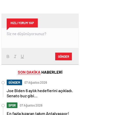
HIZLI YORUM YAP
GÖNDER
SON DAKİKA
HABERLERİ
GÜNDEM
07 Ağustos 2026
Joe Biden 6 aylık hedeflerini açıkladı.
Senato buz gibi…
SPOR
07 Ağustos 2026
En fazla kızaran takım Antalyaspor!