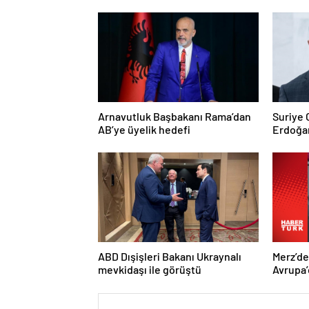
Arnavutluk Başbakanı Rama’dan
Suriye
AB’ye üyelik hedefi
Erdoğan
Trump’a
ABD Dışişleri Bakanı Ukraynalı
Merz’d
mevkidaşı ile görüştü
Avrupa’
hedefi