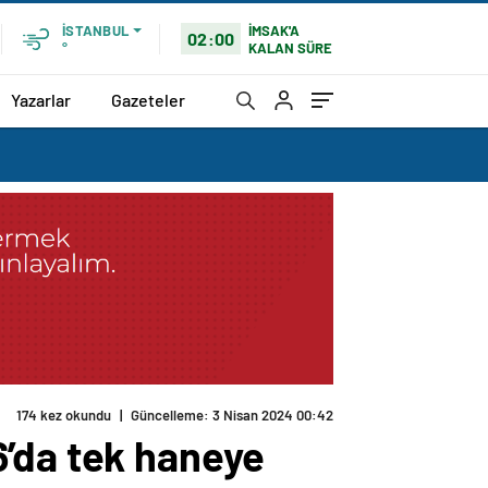
İMSAK'A
İSTANBUL
02:00
KALAN SÜRE
°
Yazarlar
Gazeteler
174 kez okundu
|
Güncelleme: 3 Nisan 2024 00:42
6’da tek haneye