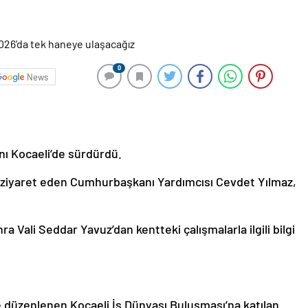
0
News
ı Kocaeli’de sürdürdü.
i ziyaret eden Cumhurbaşkanı Yardımcısı Cevdet Yılmaz,
a Vali Seddar Yavuz’dan kentteki çalışmalarla ilgili bilgi
 düzenlenen Kocaeli İş Dünyası Buluşması’na katılan