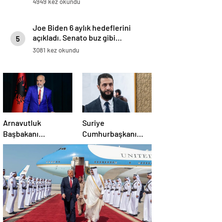
4949 kez okundu
Joe Biden 6 aylık hedeflerini
açıkladı. Senato buz gibi…
5
3081 kez okundu
Arnavutluk
Suriye
Başbakanı
Cumhurbaşkanı
Rama’dan AB’ye
Şara: Erdoğan
üyelik hedefi
sözünü yerine
getirdi. Trump’a da
çok teşekkür
ederim