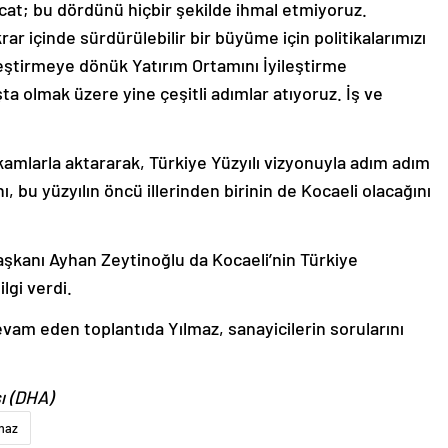
acat; bu dördünü hiçbir şekilde ihmal etmiyoruz.
ikrar içinde sürdürülebilir bir büyüme için politikalarımızı
leştirmeye dönük Yatırım Ortamını İyileştirme
a olmak üzere yine çeşitli adımlar atıyoruz. İş ve
akamlarla aktararak, Türkiye Yüzyılı vizyonuyla adım adım
nı, bu yüzyılın öncü illerinden birinin de Kocaeli olacağını
şkanı Ayhan Zeytinoğlu da Kocaeli’nin Türkiye
lgi verdi.
vam eden toplantıda Yılmaz, sanayicilerin sorularını
ı (DHA)
maz