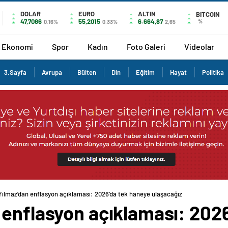
DOLAR
EURO
ALTIN
BITCOIN
47,7086
55,2015
6.664,87
%
0.16%
0.33%
2,65
Ekonomi
Spor
Kadın
Foto Galeri
Videolar
3.Sayfa
Avrupa
Bülten
Din
Eğitim
Hayat
Politika
ılmaz’dan enflasyon açıklaması: 2026’da tek haneye ulaşacağız
 enflasyon açıklaması: 202