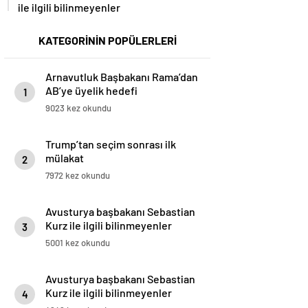
ile ilgili bilinmeyenler
KATEGORİNİN POPÜLERLERİ
Arnavutluk Başbakanı Rama’dan
AB’ye üyelik hedefi
1
9023 kez okundu
Trump’tan seçim sonrası ilk
mülakat
2
7972 kez okundu
Avusturya başbakanı Sebastian
Kurz ile ilgili bilinmeyenler
3
5001 kez okundu
Avusturya başbakanı Sebastian
Kurz ile ilgili bilinmeyenler
4