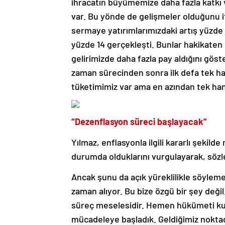
ihracatın büyümemize daha fazla katkı v
var. Bu yönde de gelişmeler olduğunu i
sermaye yatırımlarımızdaki artış yüzde 1
yüzde 14 gerçekleşti. Bunlar hakikaten
gelirimizde daha fazla pay aldığını göst
zaman sürecinden sonra ilk defa tek h
tüketimimiz var ama en azından tek h
“Dezenflasyon süreci başlayacak”
Yılmaz, enflasyonla ilgili kararlı şekild
durumda olduklarını vurgulayarak, sözl
Ancak şunu da açık yüreklilikle söylem
zaman alıyor. Bu bize özgü bir şey deği
süreç meselesidir. Hemen hükümeti ku
mücadeleye başladık. Geldiğimiz noktad