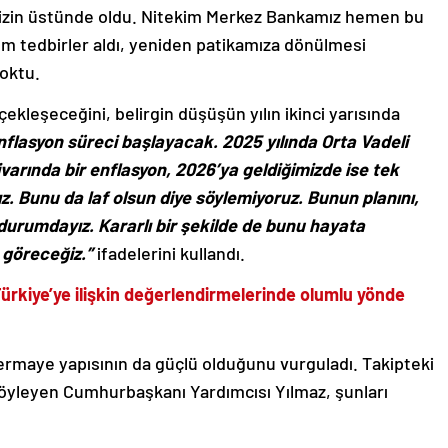
imizin üstünde oldu. Nitekim Merkez Bankamız hemen bu
akım tedbirler aldı, yeniden patikamıza dönülmesi
oktu.
ekleşeceğini, belirgin düşüşün yılın ikinci yarısında
flasyon süreci başlayacak. 2025 yılında Orta Vadeli
arında bir enflasyon, 2026’ya geldiğimizde ise tek
z. Bunu da laf olsun diye söylemiyoruz. Bunun planını,
 durumdayız. Kararlı bir şekilde de bunu hayata
ı göreceğiz.”
ifadelerini kullandı.
ürkiye’ye ilişkin değerlendirmelerinde olumlu yönde
sermaye yapısının da güçlü olduğunu vurguladı. Takipteki
söyleyen Cumhurbaşkanı Yardımcısı Yılmaz, şunları