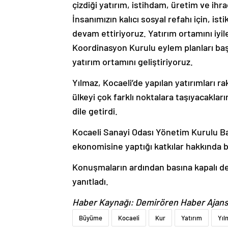
çizdiği yatırım, istihdam, üretim ve ihr
İnsanımızın kalıcı sosyal refahı için, ist
devam ettiriyoruz. Yatırım ortamını iyi
Koordinasyon Kurulu eylem planları başt
yatırım ortamını geliştiriyoruz.
Yılmaz, Kocaeli’de yapılan yatırımları r
ülkeyi çok farklı noktalara taşıyacakları
dile getirdi.
Kocaeli Sanayi Odası Yönetim Kurulu Ba
ekonomisine yaptığı katkılar hakkında bi
Konuşmaların ardından basına kapalı de
yanıtladı.
Haber Kaynağı: Demirören Haber Ajans
Büyüme
Kocaeli
Kur
Yatırım
Yıl