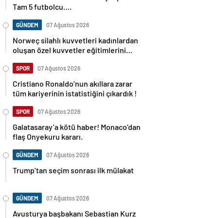
Tam 5 futbolcu….
GÜNDEM
07 Ağustos 2026
Norweç silahlı kuvvetleri kadınlardan
oluşan özel kuvvetler eğitimlerini
başlattı.
SPOR
07 Ağustos 2026
Cristiano Ronaldo’nun akıllara zarar
tüm kariyerinin istatistiğini çıkardık !
SPOR
07 Ağustos 2026
Galatasaray’a kötü haber! Monaco’dan
flaş Onyekuru kararı.
GÜNDEM
07 Ağustos 2026
Trump’tan seçim sonrası ilk mülakat
GÜNDEM
07 Ağustos 2026
Avusturya başbakanı Sebastian Kurz