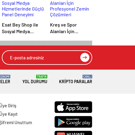
Esat Bey Shop ile
Kreş ve Spor
Sosyal Medya
Alanları İçin
Hizmetlerinde
Profesyonel Zemin
Güçlü Panel
Çözümleri
Deneyimi
KONOMİ
TRAFİK
CANLI
TELER
YOL DURUMU
KRIPTO PARALAR
Üye Giriş
Üye Kayıt
Şifremi Unuttum