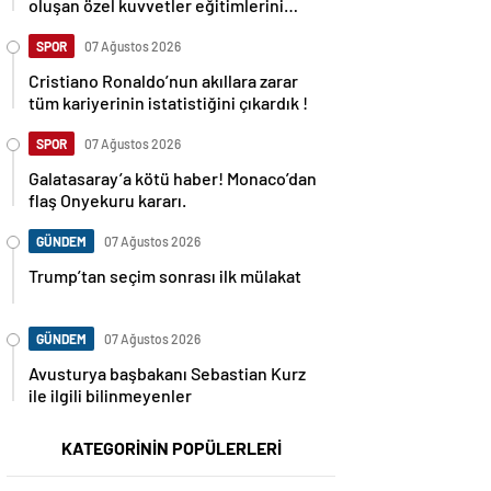
oluşan özel kuvvetler eğitimlerini
başlattı.
SPOR
07 Ağustos 2026
Cristiano Ronaldo’nun akıllara zarar
tüm kariyerinin istatistiğini çıkardık !
SPOR
07 Ağustos 2026
Galatasaray’a kötü haber! Monaco’dan
flaş Onyekuru kararı.
GÜNDEM
07 Ağustos 2026
Trump’tan seçim sonrası ilk mülakat
GÜNDEM
07 Ağustos 2026
Avusturya başbakanı Sebastian Kurz
ile ilgili bilinmeyenler
KATEGORİNİN POPÜLERLERİ