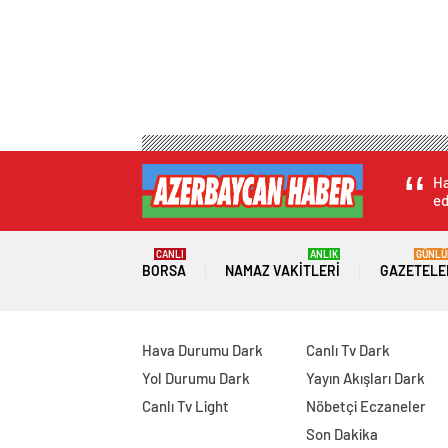
Ha
ed
CANLI
ANLIK
GÜNLÜ
BORSA
NAMAZ VAKITLERI
GAZETELE
Hava Durumu Dark
Canlı Tv Dark
Yol Durumu Dark
Yayın Akışları Dark
Canlı Tv Light
Nöbetçi Eczaneler
Son Dakika