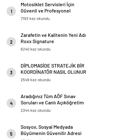
Motosiklet Servisleri İçin
Güvenli ve Profesyonel
1
Motosiklet Lifti Çözümleri
7193 kez okundu
Zarafetin ve Kalitenin Yeni Adı
Roxx Signature
2
6240 kez okundu
DİPLOMASİDE STRATEJİK BİR
KOORDİNATÖR NASIL OLUNUR
3
2549 kez okundu
Aradığınız Tüm AÖF Sınav
Soruları ve Canlı Açıköğretim
4
Forumu Burada
2344 kez okundu
Sosyox, Sosyal Medyada
Büyümenin Güvenilir Adresi
5
Olarak Öne Çıkıyor