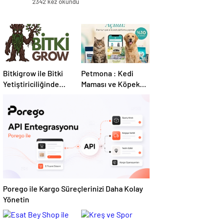
2342 kez okundu
Bitkigrow ile Bitki
Petmona : Kedi
Yetiştiriciliğinde
Maması ve Köpek
Doğru Ekipman ve
Maması İle Tüm
Ürün Seçimi
Evcil Hayvan
Ürünleri
Porego ile Kargo Süreçlerinizi Daha Kolay
Yönetin