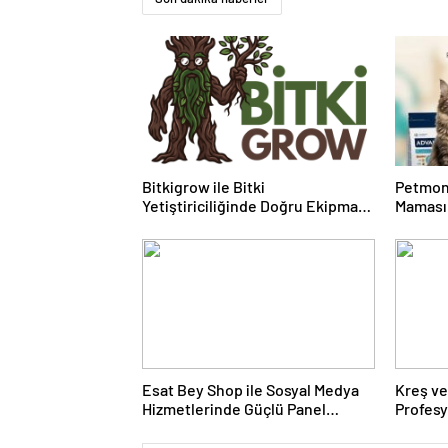
Bitkigrow ile Bitki
Petmon
Yetiştiriciliğinde Doğru Ekipman
Maması 
ve Ürün Seçimi
Ürünler
Esat Bey Shop ile Sosyal Medya
Kreş ve
Hizmetlerinde Güçlü Panel
Profes
Deneyimi