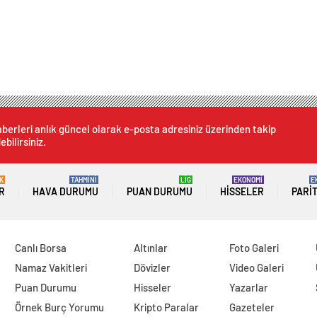
berleri anlık güncel olarak e-posta adresiniz üzerinden takip
ebilirsiniz.
K
TAHMİNİ
LİG
EKONOMİ
E
R
HAVA DURUMU
PUAN DURUMU
HISSELER
PARI
Canlı Borsa
Altınlar
Foto Galeri
Namaz Vakitleri
Dövizler
Video Galeri
Puan Durumu
Hisseler
Yazarlar
Örnek Burç Yorumu
Kripto Paralar
Gazeteler