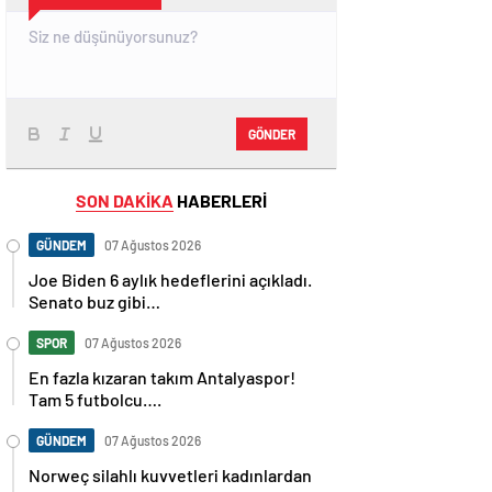
GÖNDER
SON DAKİKA
HABERLERİ
GÜNDEM
07 Ağustos 2026
Joe Biden 6 aylık hedeflerini açıkladı.
Senato buz gibi…
SPOR
07 Ağustos 2026
En fazla kızaran takım Antalyaspor!
Tam 5 futbolcu….
GÜNDEM
07 Ağustos 2026
Norweç silahlı kuvvetleri kadınlardan