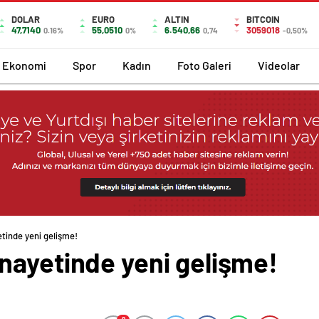
DOLAR
EURO
ALTIN
BITCOIN
47,7140
55,0510
6.540,66
3059018
0.16%
0%
0,74
-0,50%
Ekonomi
Spor
Kadın
Foto Galeri
Videolar
tinde yeni gelişme!
nayetinde yeni gelişme!