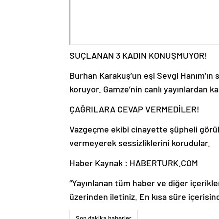
SUÇLANAN 3 KADIN KONUŞMUYOR!
Burhan Karakuş’un eşi Sevgi Hanım’ın su
koruyor. Gamze’nin canlı yayınlardan k
ÇAĞRILARA CEVAP VERMEDİLER!
Vazgeçme ekibi cinayette şüpheli görüle
vermeyerek sessizliklerini korudular.
Haber Kaynak : HABERTURK.COM
“Yayınlanan tüm haber ve diğer içerikler i
üzerinden iletiniz. En kısa süre içerisin
Son dakika haberler