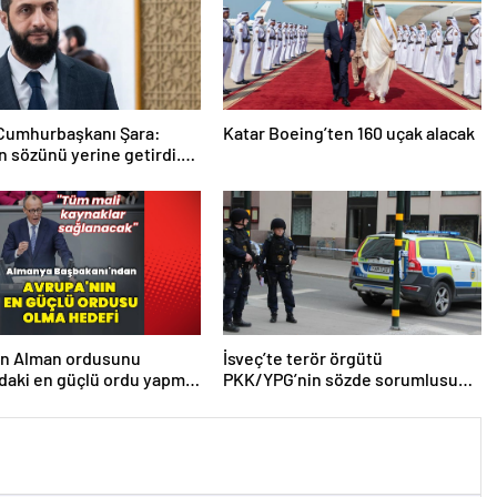
 Cumhurbaşkanı Şara:
Katar Boeing’ten 160 uçak alacak
 sözünü yerine getirdi.
 da çok teşekkür ederim
en Alman ordusunu
İsveç’te terör örgütü
daki en güçlü ordu yapma
PKK/YPG’nin sözde sorumlusu
yakalandı