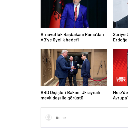
Arnavutluk Başbakanı Rama’dan
Suriye
AB’ye üyelik hedefi
Erdoğan
Trump’a
ABD Dışişleri Bakanı Ukraynalı
Merz’d
mevkidaşı ile görüştü
Avrupa’
hedefi