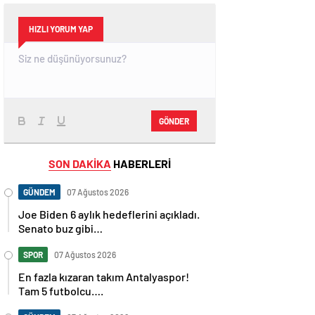
HIZLI YORUM YAP
GÖNDER
SON DAKİKA
HABERLERİ
GÜNDEM
07 Ağustos 2026
Joe Biden 6 aylık hedeflerini açıkladı.
Senato buz gibi…
SPOR
07 Ağustos 2026
En fazla kızaran takım Antalyaspor!
Tam 5 futbolcu….