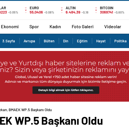
LAR
EURO
ALTIN
BITCOIN
6223
55,0406
6.484,39
3069741
-0.05%
-0.08%
-0,18
-0,60%
Ekonomi
Spor
Kadın
Foto Galeri
Videolar
3.Sayfa
Avrupa
Bülten
Din
Eğitim
Hayat
Politika
ykan, BMAEK WP.5 Başkanı Oldu
EK WP.5 Başkanı Oldu