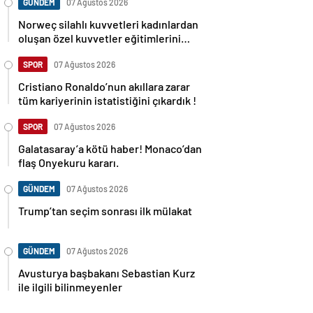
GÜNDEM
07 Ağustos 2026
Norweç silahlı kuvvetleri kadınlardan
oluşan özel kuvvetler eğitimlerini
başlattı.
SPOR
07 Ağustos 2026
Cristiano Ronaldo’nun akıllara zarar
tüm kariyerinin istatistiğini çıkardık !
SPOR
07 Ağustos 2026
Galatasaray’a kötü haber! Monaco’dan
flaş Onyekuru kararı.
GÜNDEM
07 Ağustos 2026
Trump’tan seçim sonrası ilk mülakat
GÜNDEM
07 Ağustos 2026
Avusturya başbakanı Sebastian Kurz
ile ilgili bilinmeyenler