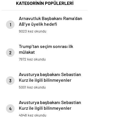
KATEGORİNİN POPÜLERLERİ
Arnavutluk Başbakanı Rama’dan
AB’ye üyelik hedefi
1
9023 kez okundu
Trump’tan seçim sonrası ilk
mülakat
2
7972 kez okundu
Avusturya başbakanı Sebastian
Kurz ile ilgili bilinmeyenler
3
5001 kez okundu
Avusturya başbakanı Sebastian
Kurz ile ilgili bilinmeyenler
4
4948 kez okundu