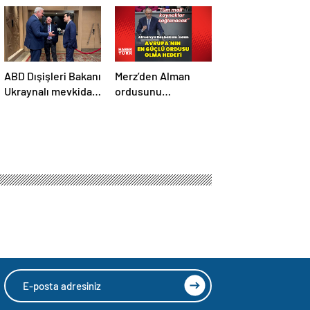
ABD Dışişleri Bakanı
Merz’den Alman
Ukraynalı mevkidaşı
ordusunu
ile görüştü
Avrupa’daki en
güçlü ordu yapma
hedefi