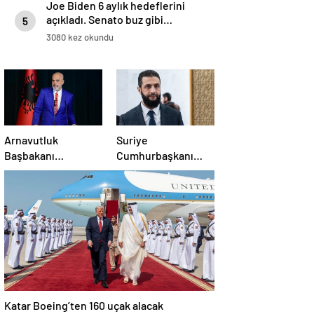
Joe Biden 6 aylık hedeflerini
açıkladı. Senato buz gibi…
5
3080 kez okundu
Arnavutluk
Suriye
Başbakanı
Cumhurbaşkanı
Rama’dan AB’ye
Şara: Erdoğan
üyelik hedefi
sözünü yerine
getirdi. Trump’a da
çok teşekkür
ederim
Katar Boeing’ten 160 uçak alacak