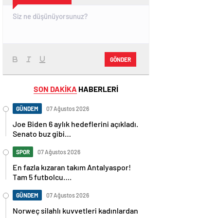
GÖNDER
SON DAKİKA
HABERLERİ
GÜNDEM
07 Ağustos 2026
Joe Biden 6 aylık hedeflerini açıkladı.
Senato buz gibi…
SPOR
07 Ağustos 2026
En fazla kızaran takım Antalyaspor!
Tam 5 futbolcu….
GÜNDEM
07 Ağustos 2026
Norweç silahlı kuvvetleri kadınlardan