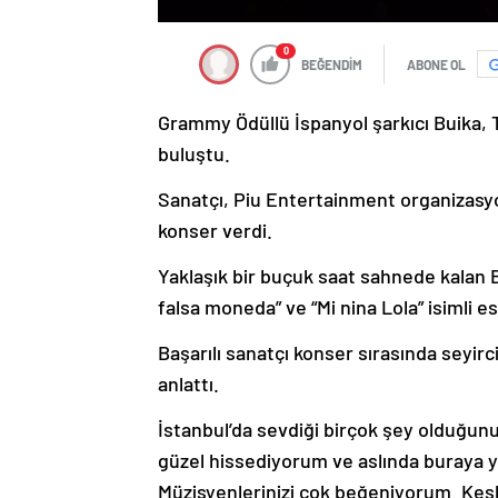
0
BEĞENDİM
ABONE OL
Grammy Ödüllü İspanyol şarkıcı Buika, 
buluştu.
Sanatçı, Piu Entertainment organizasy
konser verdi.
Yaklaşık bir buçuk saat sahnede kalan 
falsa moneda” ve “Mi nina Lola” isimli e
Başarılı sanatçı konser sırasında seyirci
anlattı.
İstanbul’da sevdiği birçok şey olduğunu
güzel hissediyorum ve aslında buraya 
Müzisyenlerinizi çok beğeniyorum. Keşke