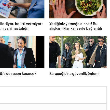
ilerliyor, belirti vermiyor:
Yediğiniz yemeğe dikkat! Bu
ın yeni hastalığı!
alışkanlıklar kanserle bağlantılı
Büfe’de racon kesecek!
Saraçoğlu’na güvenlik önlemi