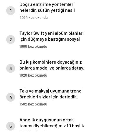
Doğru emzirme yöntemleri
nelerdir, sütün yettiği nasıl
1
anlaşılır?
2064 kez okundu
Taylor Swift yeni albüm planları
için düğmeye bastığını sosyal
2
medyadan duyurdu!
1688 kez okundu
Bu kış kombinlere doyacağınız
onlarca model ve onlarca detay.
3
1628 kez okundu
Takı ve makyaj uyumuna trend
örnekleri sizler için derledik.
4
1582 kez okundu
Annelik duygusunun ortak
tanımı diyebileceğimiz 10 başlık.
5