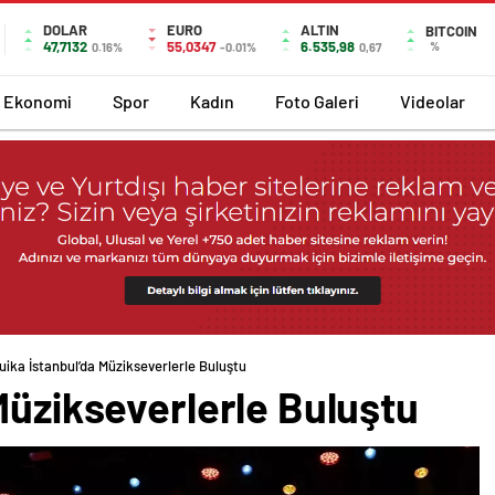
DOLAR
EURO
ALTIN
BITCOIN
47,7132
55,0347
6.535,98
%
0.16%
-0.01%
0,67
Ekonomi
Spor
Kadın
Foto Galeri
Videolar
uika İstanbul’da Müzikseverlerle Buluştu
Müzikseverlerle Buluştu