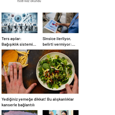
1508 kez okundu
Ters aşılar:
Sinsice ilerliyor,
Bağışıklık sistemini
belirti vermiyor:
eğiten yeni nesil
Çağımızın yeni
tedavi
hastalığı!
Yediğiniz yemeğe dikkat! Bu alışkanlıklar
kanserle bağlantılı