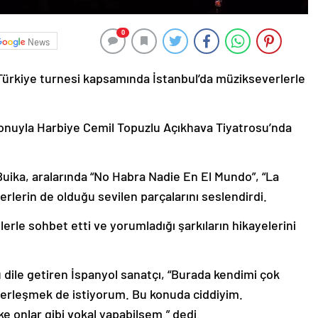
0
News
Türkiye turnesi kapsamında İstanbul’da müzikseverlerle
onuyla Harbiye Cemil Topuzlu Açıkhava Tiyatrosu’nda
Buika, aralarında “No Habra Nadie En El Mundo”, “La
serlerin de olduğu sevilen parçalarını seslendirdi.
lerle sohbet etti ve yorumladığı şarkıların hikayelerini
 dile getiren İspanyol sanatçı, “Burada kendimi çok
yerleşmek de istiyorum. Bu konuda ciddiyim.
 onlar gibi vokal yapabilsem.” dedi.