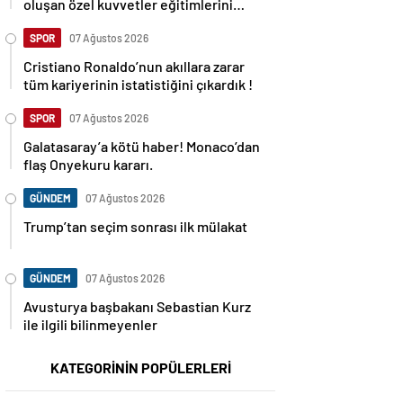
oluşan özel kuvvetler eğitimlerini
başlattı.
SPOR
07 Ağustos 2026
Cristiano Ronaldo’nun akıllara zarar
tüm kariyerinin istatistiğini çıkardık !
SPOR
07 Ağustos 2026
Galatasaray’a kötü haber! Monaco’dan
flaş Onyekuru kararı.
GÜNDEM
07 Ağustos 2026
Trump’tan seçim sonrası ilk mülakat
GÜNDEM
07 Ağustos 2026
Avusturya başbakanı Sebastian Kurz
ile ilgili bilinmeyenler
KATEGORİNİN POPÜLERLERİ