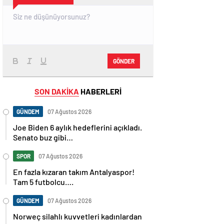
GÖNDER
SON DAKİKA
HABERLERİ
GÜNDEM
07 Ağustos 2026
Joe Biden 6 aylık hedeflerini açıkladı.
Senato buz gibi…
SPOR
07 Ağustos 2026
En fazla kızaran takım Antalyaspor!
Tam 5 futbolcu….
GÜNDEM
07 Ağustos 2026
Norweç silahlı kuvvetleri kadınlardan