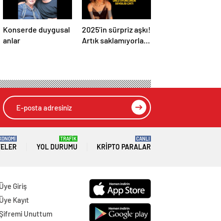
Konserde duygusal
2025’in sürpriz aşkı!
anlar
Artık saklamıyorlar,
resmen ilan ettiler
KONOMİ
TRAFİK
CANLI
TELER
YOL DURUMU
KRIPTO PARALAR
Üye Giriş
Üye Kayıt
Şifremi Unuttum