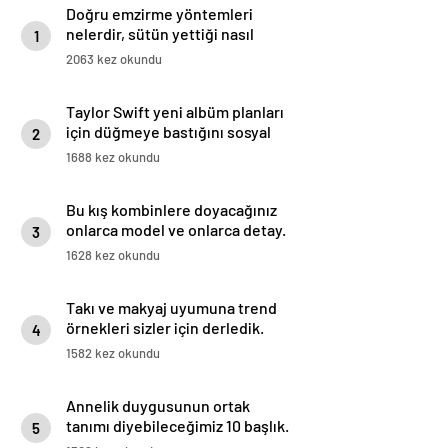
Doğru emzirme yöntemleri
nelerdir, sütün yettiği nasıl
1
anlaşılır?
2063 kez okundu
Taylor Swift yeni albüm planları
için düğmeye bastığını sosyal
2
medyadan duyurdu!
1688 kez okundu
Bu kış kombinlere doyacağınız
onlarca model ve onlarca detay.
3
1628 kez okundu
Takı ve makyaj uyumuna trend
örnekleri sizler için derledik.
4
1582 kez okundu
Annelik duygusunun ortak
tanımı diyebileceğimiz 10 başlık.
5