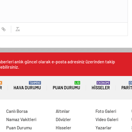
berleri anlık güncel olarak e-posta adresiniz üzerinden takip
ebilirsiniz.
K
TAHMİNİ
LİG
EKONOMİ
E
R
HAVA DURUMU
PUAN DURUMU
HISSELER
PARI
Canlı Borsa
Altınlar
Foto Galeri
Namaz Vakitleri
Dövizler
Video Galeri
Puan Durumu
Hisseler
Yazarlar