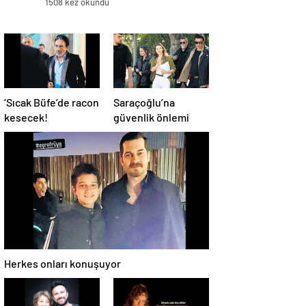
1508 kez okundu
‘Sıcak Büfe’de racon
Saraçoğlu’na
kesecek!
güvenlik önlemi
Herkes onları konuşuyor