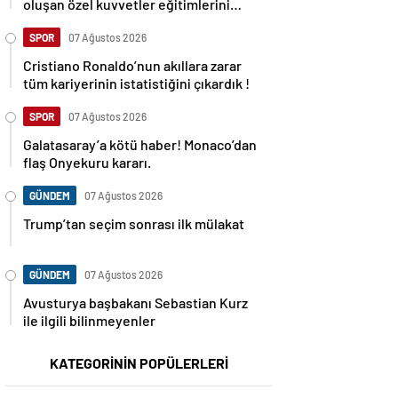
oluşan özel kuvvetler eğitimlerini
başlattı.
SPOR
07 Ağustos 2026
Cristiano Ronaldo’nun akıllara zarar
tüm kariyerinin istatistiğini çıkardık !
SPOR
07 Ağustos 2026
Galatasaray’a kötü haber! Monaco’dan
flaş Onyekuru kararı.
GÜNDEM
07 Ağustos 2026
Trump’tan seçim sonrası ilk mülakat
GÜNDEM
07 Ağustos 2026
Avusturya başbakanı Sebastian Kurz
ile ilgili bilinmeyenler
KATEGORİNİN POPÜLERLERİ