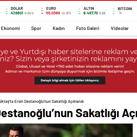
DOLAR
EURO
ALTIN
BITCOIN
47,6601
55,0389
6.497,70
%
0.04%
-0.13%
0,08
Ekonomi
Spor
Kadın
Foto Galeri
Videolar
iktaş’ta Ersin Destanoğlu’nun Sakatlığı Açıklandı
Destanoğlu’nun Sakatlığı Aç