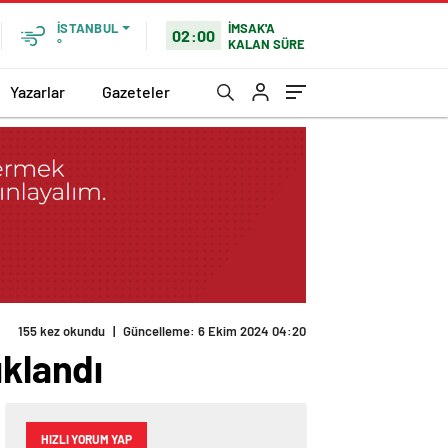
İMSAK'A
İSTANBUL
02:00
KALAN SÜRE
°
Yazarlar
Gazeteler
155 kez okundu
|
Güncelleme: 6 Ekim 2024 04:20
ıklandı
HIZLI YORUM YAP