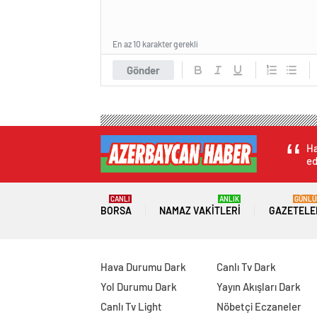
En az 10 karakter gerekli
Gönder
Ha
ed
CANLI
ANLIK
GÜNLÜ
BORSA
NAMAZ VAKITLERI
GAZETELE
Hava Durumu Dark
Canlı Tv Dark
Yol Durumu Dark
Yayın Akışları Dark
Canlı Tv Light
Nöbetçi Eczaneler