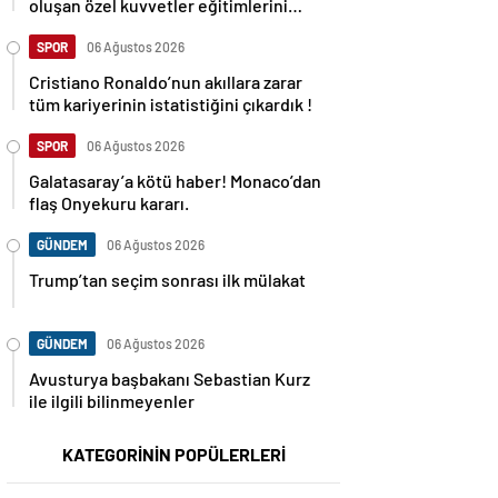
oluşan özel kuvvetler eğitimlerini
başlattı.
SPOR
06 Ağustos 2026
Cristiano Ronaldo’nun akıllara zarar
tüm kariyerinin istatistiğini çıkardık !
SPOR
06 Ağustos 2026
Galatasaray’a kötü haber! Monaco’dan
flaş Onyekuru kararı.
GÜNDEM
06 Ağustos 2026
Trump’tan seçim sonrası ilk mülakat
GÜNDEM
06 Ağustos 2026
Avusturya başbakanı Sebastian Kurz
ile ilgili bilinmeyenler
KATEGORİNİN POPÜLERLERİ