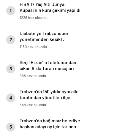
FIBA 17 Yaş Altı Dünya
Kupası’nın kura çekimi yapıldı
1
1226 kez okundu
Diabate’ye Trabzonspor
yönetiminden kesik! .
2
1150 kez okundu
Seçil Erzan’ın telefonundan
çıkan Arda Turan mesajları
3
968 kez okundu
Trabzon’da 150 yıldır aynı aile
tarafından yönetilen ilçe
4
görenleri şaşırtıyor
848 kez okundu
Trabzon’da bağımsız belediye
başkan adayı oy için tarlada
5
belleme yapıyor