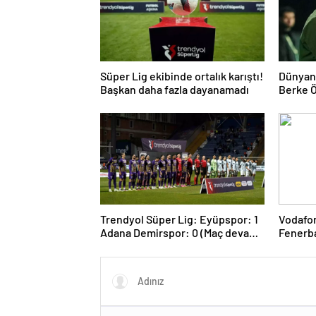
Süper Lig ekibinde ortalık karıştı!
Dünyanı
Başkan daha fazla dayanamadı
Berke Ö
Trendyol Süper Lig: Eyüpspor: 1
Vodafon
Adana Demirspor: 0 (Maç devam
Fenerb
ediyor)