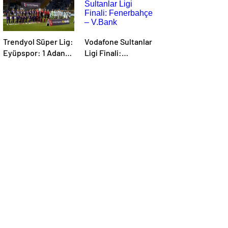
Trendyol Süper Lig:
Vodafone Sultanlar
Eyüpspor: 1 Adana
Ligi Finali:
Demirspor: 0 (Maç
Fenerbahçe –
devam ediyor)
V.Bank