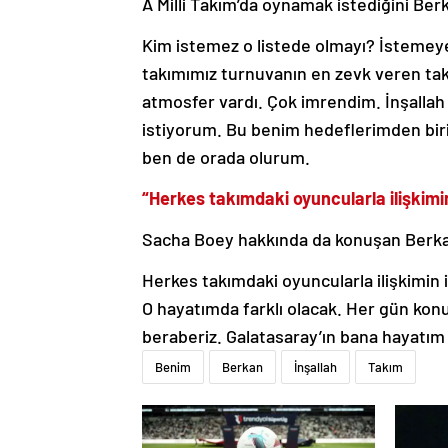
A Milli Takım’da oynamak istediğini Berk
Kim istemez o listede olmayı? İstemeye
takımımız turnuvanın en zevk veren ta
atmosfer vardı. Çok imrendim. İnşallah
istiyorum. Bu benim hedeflerimden biri. 
ben de orada olurum.
“Herkes takımdaki oyuncularla ilişkimin
Sacha Boey hakkında da konuşan Berkan,
Herkes takımdaki oyuncularla ilişkimin i
O hayatımda farklı olacak. Her gün konu
beraberiz. Galatasaray’ın bana hayatım
Benim
Berkan
İnşallah
Takım