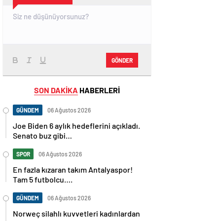
GÖNDER
SON DAKİKA
HABERLERİ
GÜNDEM
06 Ağustos 2026
Joe Biden 6 aylık hedeflerini açıkladı.
Senato buz gibi…
SPOR
06 Ağustos 2026
En fazla kızaran takım Antalyaspor!
Tam 5 futbolcu….
GÜNDEM
06 Ağustos 2026
Norweç silahlı kuvvetleri kadınlardan