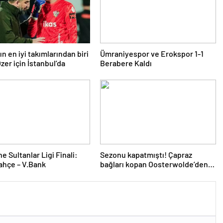
n en iyi takımlarından biri
Ümraniyespor ve Erokspor 1-1
zer için İstanbul’da
Berabere Kaldı
e Sultanlar Ligi Finali:
Sezonu kapatmıştı! Çapraz
ahçe – V.Bank
bağları kopan Oosterwolde’den
haber var