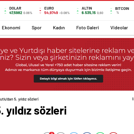
DOLAR
EURO
ALTIN
BITCOIN
47,5982
54,9749
6.535,15
%
0.06%
-0.08%
0,60
Ekonomi
Spor
Kadın
Foto Galeri
Videolar
tlu’dan 5. yıldız sözleri
1
 yıldız sözleri
0