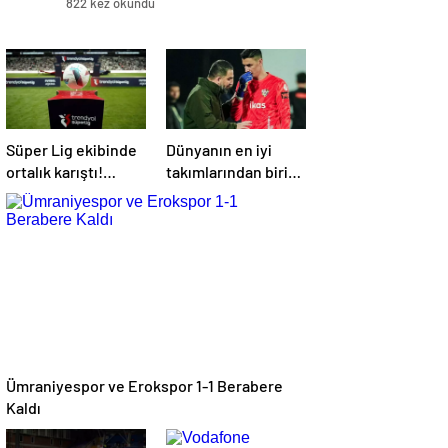
822 kez okundu
Süper Lig ekibinde
Dünyanın en iyi
ortalık karıştı!
takımlarından biri
Başkan daha fazla
Berke Özer için
dayanamadı
İstanbul’da
Ümraniyespor ve Erokspor 1-1 Berabere
Kaldı