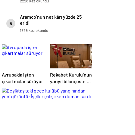
2228 kez okundu
Aramco’nun net kârı yüzde 25
eridi
5
1939 kez okundu
Avrupa’da işten
Rekabet Kurulu’nun
çıkartmalar sürüyor
yarıyıl bilançosu: 6
ayda 4,1 milyar TL
ceza