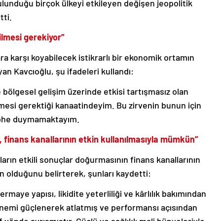
lunduğu birçok ülkeyi etkileyen değişen jeopolitik
tti.
irilmesi gerekiyor”
ara karşı koyabilecek istikrarlı bir ekonomik ortamın
an Kavcıoğlu, şu ifadeleri kullandı:
bölgesel gelişim üzerinde etkisi tartışmasız olan
irilmesi gerektiği kanaatindeyim. Bu zirvenin bunun için
şüphe duymamaktayım.
ı, finans kanallarının etkin kullanılmasıyla mümkün”
rın etkili sonuçlar doğurmasının finans kanallarının
n olduğunu belirterek, şunları kaydetti:
ermaye yapısı, likidite yeterliliği ve kârlılık bakımından
dönemi güçlenerek atlatmış ve performansı açısından