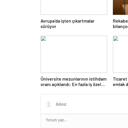
Avrupa’da işten çıkartmalar
Rekabet
sürüyor
bilanço
ceza
Üniversite mezunlarının istihdam
Ticaret
oranı açıklandı: En fazla iş özel
emlak d
eğitim öğretmenliğinde
TL ceza