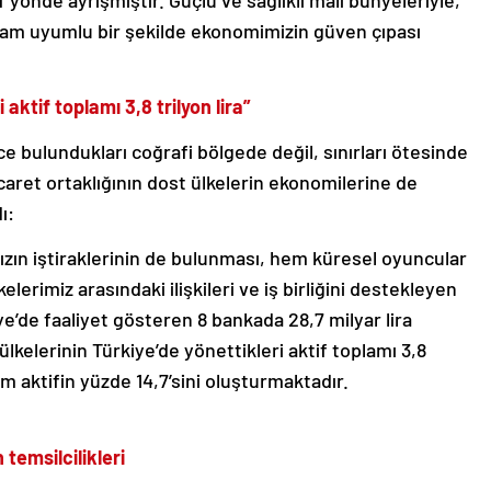
 yönde ayrışmıştır. Güçlü ve sağlıklı mali bünyeleriyle,
 tam uyumlu bir şekilde ekonomimizin güven çıpası
 aktif toplamı 3,8 trilyon lira”
e bulundukları coğrafi bölgede değil, sınırları ötesinde
caret ortaklığının dost ülkelerin ekonomilerine de
ı:
zın iştiraklerinin de bulunması, hem küresel oyuncular
elerimiz arasındaki ilişkileri ve iş birliğini destekleyen
ye’de faaliyet gösteren 8 bankada 28,7 milyar lira
lkelerinin Türkiye’de yönettikleri aktif toplamı 3,8
am aktifin yüzde 14,7’sini oluşturmaktadır.
temsilcilikleri