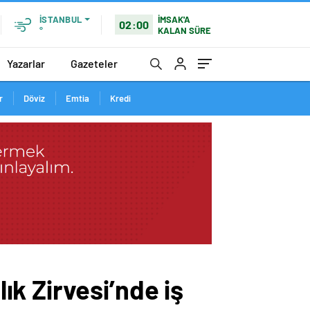
İMSAK'A
İSTANBUL
02:00
KALAN SÜRE
°
Yazarlar
Gazeteler
r
Döviz
Emtia
Kredi
k Zirvesi’nde iş