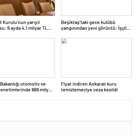
 Kurulu’nun yarıyıl
Beşiktaş’taki gece kulübü
su: 6 ayda 4,1 milyar TL
yangınından yeni görüntü: İşçiler
çalışırken duman sardı
 Bakanlığı otomotiv ve
Fiyat indiren Ankaralı kuru
enetimlerinde 889 milyon
temizlemeciye ceza kesildi
 kesti