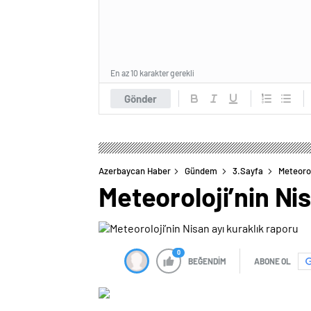
En az 10 karakter gerekli
Gönder
Azerbaycan Haber
Gündem
3.Sayfa
Meteorol
Meteoroloji’nin Ni
0
BEĞENDİM
ABONE OL