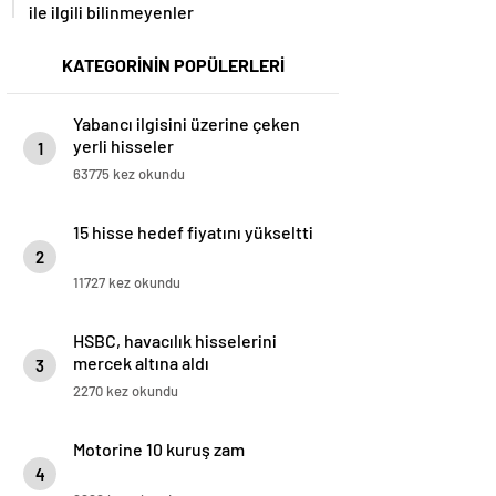
ile ilgili bilinmeyenler
KATEGORİNİN POPÜLERLERİ
Yabancı ilgisini üzerine çeken
yerli hisseler
1
63775 kez okundu
15 hisse hedef fiyatını yükseltti
2
11727 kez okundu
HSBC, havacılık hisselerini
mercek altına aldı
3
2270 kez okundu
Motorine 10 kuruş zam
4