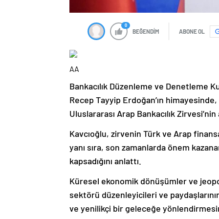
0
BEĞENDİM
ABONE OL
AA
Bankacılık Düzenleme ve Denetleme K
Recep Tayyip Erdoğan’ın himayesinde, B
Uluslararası Arap Bankacılık Zirvesi’nin
Kavcıoğlu, zirvenin Türk ve Arap finansal
yanı sıra, son zamanlarda önem kazanan 
kapsadığını anlattı.
Küresel ekonomik dönüşümler ve jeopol
sektörü düzenleyicileri ve paydaşlarını
ve yenilikçi bir geleceğe yönlendirmesi