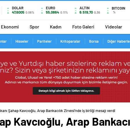
DOLAR
EURO
ALTIN
BITCOIN
47,6005
55,0864
6.519,70
%
0.06%
0.11%
0,36
Ekonomi
Spor
Kadın
Foto Galeri
Videolar
ınlar
Hisseler
Pariteler
Kritoparalar
Borsa
Diğer Haberle
anı Şahap Kavcıoğlu, Arap Bankacılık Zirvesi’nde iş birliği mesajı verdi
 Kavcıoğlu, Arap Bankacılı