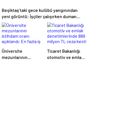
Beşiktaş’taki gece kulübü yangınından
yeni görüntü: İşçiler çalışırken duman
sardı
Üniversite
Ticaret Bakanlığı
mezunlarının
otomotiv ve emlak
istihdam oranı
denetimlerinde 889
açıklandı: En fazla
milyon TL ceza
iş özel eğitim
kesti
öğretmenliğinde