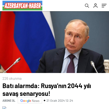
226 okunma
Batı alarmda: Rusya’nın 2044 yılı
savaş senaryosu!
21 Ocak 2024 12:24
ABONE OL
News