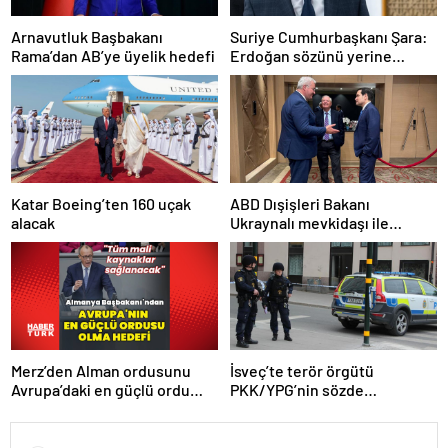
Arnavutluk Başbakanı
Suriye Cumhurbaşkanı Şara:
Rama’dan AB’ye üyelik hedefi
Erdoğan sözünü yerine
getirdi. Trump’a da çok
teşekkür ederim
Katar Boeing’ten 160 uçak
ABD Dışişleri Bakanı
alacak
Ukraynalı mevkidaşı ile
görüştü
Merz’den Alman ordusunu
İsveç’te terör örgütü
Avrupa’daki en güçlü ordu
PKK/YPG’nin sözde
yapma hedefi
sorumlusu yakalandı