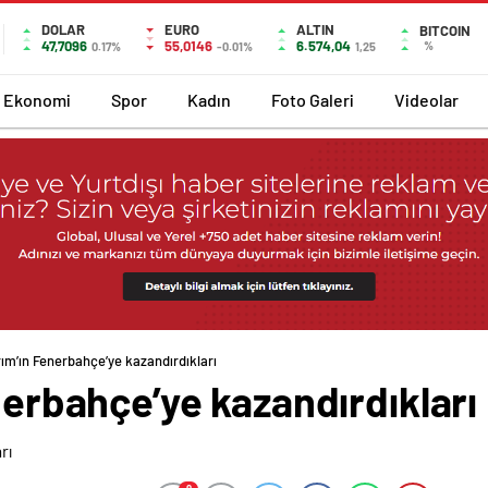
DOLAR
EURO
ALTIN
BITCOIN
47,7096
55,0146
6.574,04
%
0.17%
-0.01%
1,25
Ekonomi
Spor
Kadın
Foto Galeri
Videolar
ırım’ın Fenerbahçe’ye kazandırdıkları
enerbahçe’ye kazandırdıkları