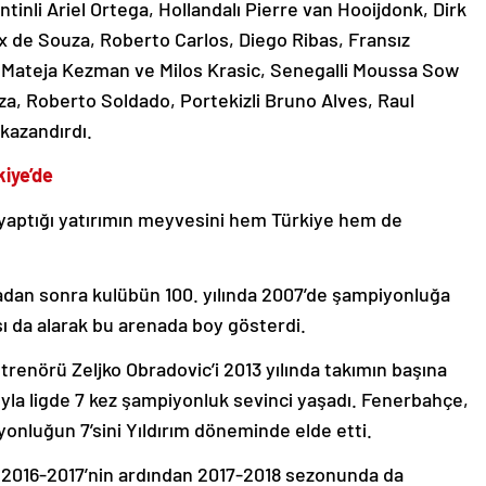
tinli Ariel Ortega, Hollandalı Pierre van Hooijdonk, Dirk
ex de Souza, Roberto Carlos, Diego Ribas, Fransız
p Mateja Kezman ve Milos Krasic, Senegalli Moussa Sow
a, Roberto Soldado, Portekizli Bruno Alves, Raul
kazandırdı.
iye’de
a yaptığı yatırımın meyvesini hem Türkiye hem de
 aradan sonra kulübün 100. yılında 2007’de şampiyonluğa
ı da alarak bu arenada boy gösterdi.
ntrenörü Zeljko Obradovic’i 2013 yılında takımın başına
ıyla ligde 7 kez şampiyonluk sevinci yaşadı. Fenerbahçe,
onluğun 7’sini Yıldırım döneminde elde etti.
6, 2016-2017’nin ardından 2017-2018 sezonunda da