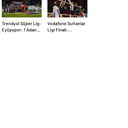
Trendyol Süper Lig:
Vodafone Sultanlar
Eyüpspor: 1 Adana
Ligi Finali:
Demirspor: 0 (Maç
Fenerbahçe –
devam ediyor)
V.Bank