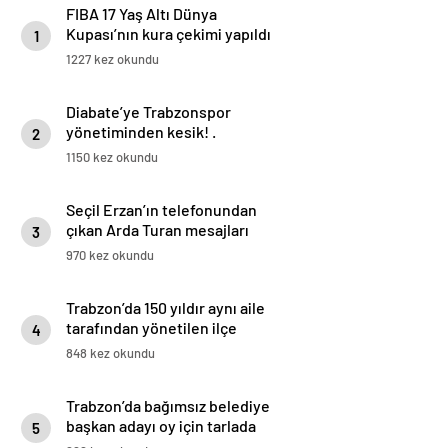
FIBA 17 Yaş Altı Dünya
Kupası’nın kura çekimi yapıldı
1
1227 kez okundu
Diabate’ye Trabzonspor
yönetiminden kesik! .
2
1150 kez okundu
Seçil Erzan’ın telefonundan
çıkan Arda Turan mesajları
3
970 kez okundu
Trabzon’da 150 yıldır aynı aile
tarafından yönetilen ilçe
4
görenleri şaşırtıyor
848 kez okundu
Trabzon’da bağımsız belediye
başkan adayı oy için tarlada
5
belleme yapıyor