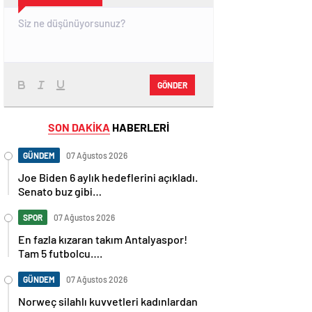
GÖNDER
SON DAKİKA
HABERLERİ
GÜNDEM
07 Ağustos 2026
Joe Biden 6 aylık hedeflerini açıkladı.
Senato buz gibi…
SPOR
07 Ağustos 2026
En fazla kızaran takım Antalyaspor!
Tam 5 futbolcu….
GÜNDEM
07 Ağustos 2026
Norweç silahlı kuvvetleri kadınlardan