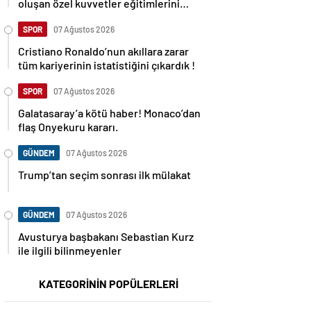
oluşan özel kuvvetler eğitimlerini
başlattı.
SPOR
07 Ağustos 2026
Cristiano Ronaldo’nun akıllara zarar
tüm kariyerinin istatistiğini çıkardık !
SPOR
07 Ağustos 2026
Galatasaray’a kötü haber! Monaco’dan
flaş Onyekuru kararı.
GÜNDEM
07 Ağustos 2026
Trump’tan seçim sonrası ilk mülakat
GÜNDEM
07 Ağustos 2026
Avusturya başbakanı Sebastian Kurz
ile ilgili bilinmeyenler
KATEGORİNİN POPÜLERLERİ