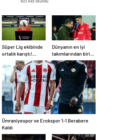
822 kez okundu
Süper Lig ekibinde
Dünyanın en iyi
ortalık karıştı!
takımlarından biri
Başkan daha fazla
Berke Özer için
dayanamadı
İstanbul’da
Ümraniyespor ve Erokspor 1-1 Berabere
Kaldı