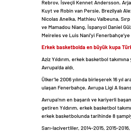
Rebrov, İsveçli Kennet Andersson, Arjan
Kuyt ve Robin van Persie, Brezilyalı Al
Nicolas Anelka, Mathieu Valbeuna, Sır
ve Mamadou Niang, İspanyol Daniel Güiz
Meireles ve Luis Nani’yi Fenerbahçe’ye 
Erkek basketbolda en büyük kupa Türk
Aziz Yıldırım, erkek basketbol takımın
Avrupa’da aldı.
Ülker’le 2006 yılında birleşerek 16 yıl
ulaşan Fenerbahçe, Avrupa Ligi A lisans
Avrupa’nın en başarılı ve kariyerli başa
getiren Yıldırım, erkek basketbol takım
erkek basketbolunda tarihinde 8 şampiy
Sarı-lacivertliler, 2014-2015, 2015-201