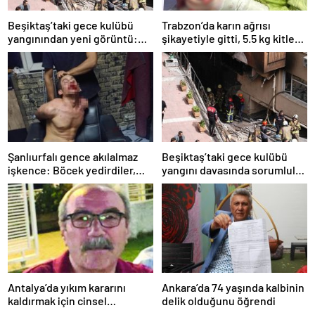
Beşiktaş’taki gece kulübü
Trabzon’da karın ağrısı
yangınından yeni görüntü:
şikayetiyle gitti, 5.5 kg kitle
İşçiler çalışırken duman sardı
çıktı
Şanlıurfalı gence akılalmaz
Beşiktaş’taki gece kulübü
işkence: Böcek yedirdiler,
yangını davasında sorumlular
kerpetenle dişlerini söktüler
için hesap vakti
Antalya’da yıkım kararını
Ankara’da 74 yaşında kalbinin
kaldırmak için cinsel
delik olduğunu öğrendi
birliktelik teklif etmişti: