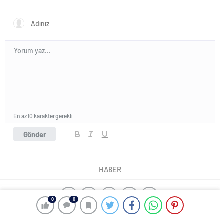
Savunma yaptı
En az 10 karakter gerekli
Gönder
HABER
0
0
yangın algılama sistemleri
ajax alarm