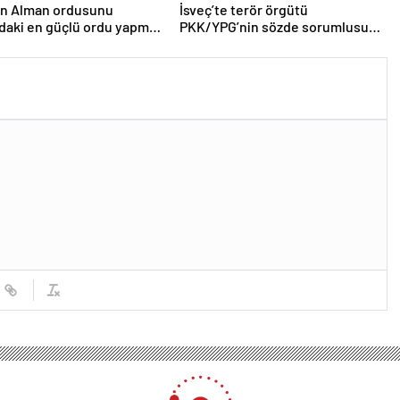
en Alman ordusunu
İsveç’te terör örgütü
daki en güçlü ordu yapma
PKK/YPG’nin sözde sorumlusu
yakalandı