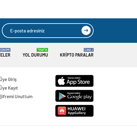
KONOMİ
TRAFİK
CANLI
TELER
YOL DURUMU
KRIPTO PARALAR
Üye Giriş
Üye Kayıt
Şifremi Unuttum