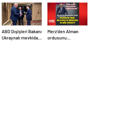
ABD Dışişleri Bakanı
Merz’den Alman
Ukraynalı mevkidaşı
ordusunu
ile görüştü
Avrupa’daki en
güçlü ordu yapma
hedefi