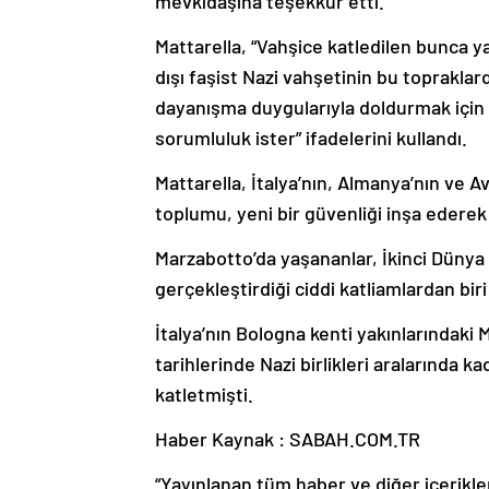
mevkidaşına teşekkür etti.
Mattarella, “Vahşice katledilen bunca y
dışı faşist Nazi vahşetinin bu toprakla
dayanışma duygularıyla doldurmak için 
sorumluluk ister” ifadelerini kullandı.
Mattarella, İtalya’nın, Almanya’nın ve A
toplumu, yeni bir güvenliği inşa edere
Marzabotto’da yaşananlar, İkinci Dünya Sa
gerçekleştirdiği ciddi katliamlardan biri 
İtalya’nın Bologna kenti yakınlarındaki
tarihlerinde Nazi birlikleri aralarında k
katletmişti.
Haber Kaynak : SABAH.COM.TR
“Yayınlanan tüm haber ve diğer içerikler i