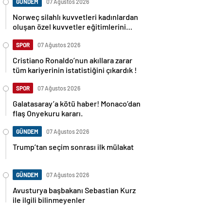
GÜNDEM
07 Ağustos 2026
Norweç silahlı kuvvetleri kadınlardan
oluşan özel kuvvetler eğitimlerini
başlattı.
SPOR
07 Ağustos 2026
Cristiano Ronaldo’nun akıllara zarar
tüm kariyerinin istatistiğini çıkardık !
SPOR
07 Ağustos 2026
Galatasaray’a kötü haber! Monaco’dan
flaş Onyekuru kararı.
GÜNDEM
07 Ağustos 2026
Trump’tan seçim sonrası ilk mülakat
GÜNDEM
07 Ağustos 2026
Avusturya başbakanı Sebastian Kurz
ile ilgili bilinmeyenler