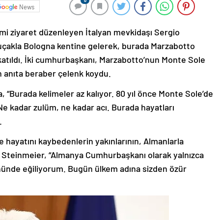
0
News
smi ziyaret düzenleyen İtalyan mevkidaşı Sergio
el uçakla Bologna kentine gelerek, burada Marzabotto
 katıldı. İki cumhurbaşkanı, Marzabotto’nun Monte Sole
n anıta beraber çelenk koydu.
 “Burada kelimeler az kalıyor. 80 yıl önce Monte Sole’de
e kadar zulüm, ne kadar acı. Burada hayatları
.
 hayatını kaybedenlerin yakınlarının, Almanlarla
 Steinmeier, “Almanya Cumhurbaşkanı olarak yalnızca
önünde eğiliyorum. Bugün ülkem adına sizden özür