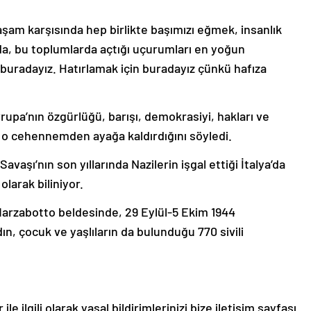
aşam karşısında hep birlikte başımızı eğmek, insanlık
rda, bu toplumlarda açtığı uçurumları en yoğun
buradayız. Hatırlamak için buradayız çünkü hafıza
vrupa’nın özgürlüğü, barışı, demokrasiyi, hakları ve
k o cehennemden ayağa kaldırdığını söyledi.
vaşı’nın son yıllarında Nazilerin işgal ettiği İtalya’da
olarak biliniyor.
 Marzabotto beldesinde, 29 Eylül-5 Ekim 1944
adın, çocuk ve yaşlıların da bulunduğu 770 sivili
le ilgili olarak yasal bildirimlerinizi bize iletişim sayfası