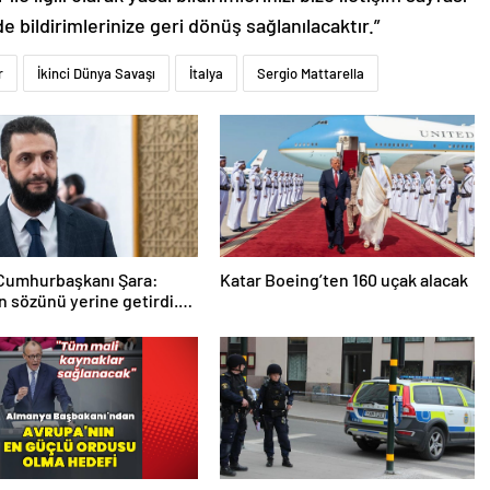
de bildirimlerinize geri dönüş sağlanılacaktır.”
r
İkinci Dünya Savaşı
İtalya
Sergio Mattarella
 Cumhurbaşkanı Şara:
Katar Boeing’ten 160 uçak alacak
 sözünü yerine getirdi.
 da çok teşekkür ederim