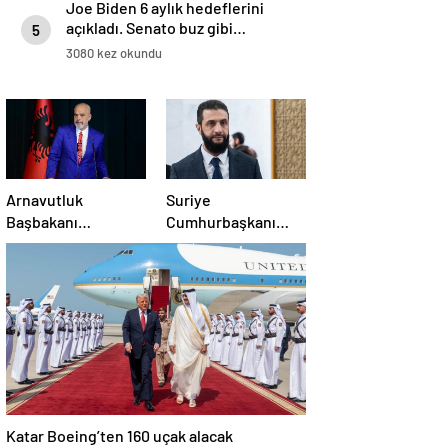
Joe Biden 6 aylık hedeflerini
açıkladı. Senato buz gibi…
5
3080 kez okundu
Arnavutluk
Suriye
Başbakanı
Cumhurbaşkanı
Rama’dan AB’ye
Şara: Erdoğan
üyelik hedefi
sözünü yerine
getirdi. Trump’a da
çok teşekkür
ederim
Katar Boeing’ten 160 uçak alacak