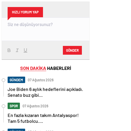
HIZLI YORUM YAP
GÖNDER
SON DAKİKA
HABERLERİ
GÜNDEM
07 Ağustos 2026
Joe Biden 6 aylık hedeflerini açıkladı.
Senato buz gibi…
SPOR
07 Ağustos 2026
En fazla kızaran takım Antalyaspor!
Tam 5 futbolcu….