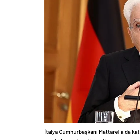
İtalya Cumhurbaşkanı Mattarella da ka