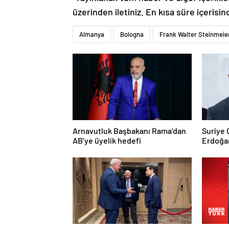
üzerinden iletiniz. En kısa süre içerisin
Almanya
Bologna
Frank Walter Steinmeie
Arnavutluk Başbakanı Rama’dan
Suriye
AB’ye üyelik hedefi
Erdoğan
Trump’a