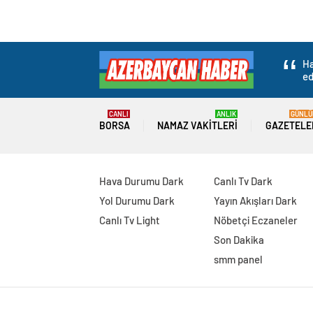
Ha
ed
CANLI
ANLIK
GÜNLÜ
BORSA
NAMAZ VAKITLERI
GAZETELE
Hava Durumu Dark
Canlı Tv Dark
Yol Durumu Dark
Yayın Akışları Dark
Canlı Tv Light
Nöbetçi Eczaneler
Son Dakika
smm panel