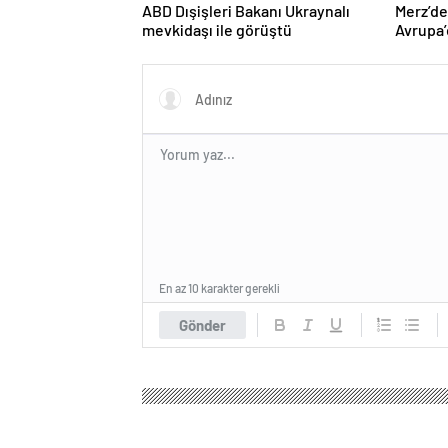
ABD Dışişleri Bakanı Ukraynalı
Merz’d
mevkidaşı ile görüştü
Avrupa’
hedefi
En az 10 karakter gerekli
Gönder