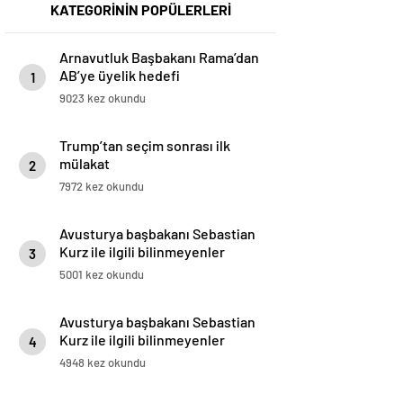
KATEGORİNİN POPÜLERLERİ
Arnavutluk Başbakanı Rama’dan
AB’ye üyelik hedefi
1
9023 kez okundu
Trump’tan seçim sonrası ilk
mülakat
2
7972 kez okundu
Avusturya başbakanı Sebastian
Kurz ile ilgili bilinmeyenler
3
5001 kez okundu
Avusturya başbakanı Sebastian
Kurz ile ilgili bilinmeyenler
4
4948 kez okundu