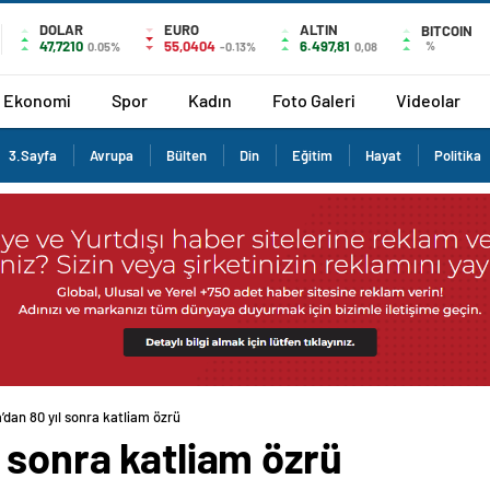
DOLAR
EURO
ALTIN
BITCOIN
47,7210
55,0404
6.497,81
%
0.05%
-0.13%
0,08
Ekonomi
Spor
Kadın
Foto Galeri
Videolar
3.Sayfa
Avrupa
Bülten
Din
Eğitim
Hayat
Politika
dan 80 yıl sonra katliam özrü
 sonra katliam özrü