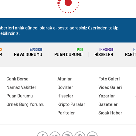
berleri anlık güncel olarak e-posta adresiniz üzerinden takip
ebilirsiniz.
K
TAHMİNİ
LİG
EKONOMİ
E
R
HAVA DURUMU
PUAN DURUMU
HISSELER
PARI
Canlı Borsa
Altınlar
Foto Galeri
Namaz Vakitleri
Dövizler
Video Galeri
Puan Durumu
Hisseler
Yazarlar
Örnek Burç Yorumu
Kripto Paralar
Gazeteler
Pariteler
Sıcak Haber