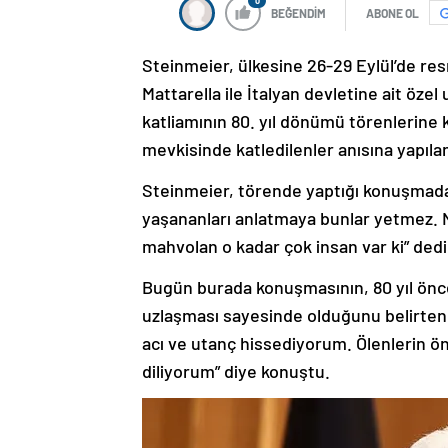
0
BEĞENDİM
ABONE OL
Steinmeier, ülkesine 26-29 Eylül’de re
Mattarella ile İtalyan devletine ait öz
katliamının 80. yıl dönümü törenlerine
mevkisinde katledilenler anısına yapıla
Steinmeier, törende yaptığı konuşmada,
yaşananları anlatmaya bunlar yetmez. N
mahvolan o kadar çok insan var ki” dedi
Bugün burada konuşmasının, 80 yıl önce
uzlaşması sayesinde olduğunu belirten
acı ve utanç hissediyorum. Ölenlerin 
diliyorum” diye konuştu.