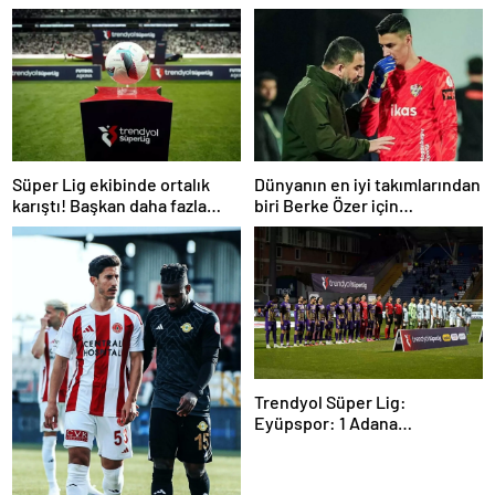
Süper Lig ekibinde ortalık
Dünyanın en iyi takımlarından
karıştı! Başkan daha fazla
biri Berke Özer için
dayanamadı
İstanbul’da
Trendyol Süper Lig:
Eyüpspor: 1 Adana
Demirspor: 0 (Maç devam
ediyor)