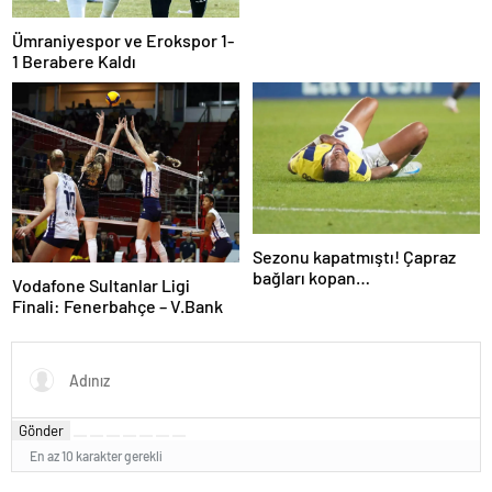
Ümraniyespor ve Erokspor 1-
1 Berabere Kaldı
Sezonu kapatmıştı! Çapraz
bağları kopan
Vodafone Sultanlar Ligi
Oosterwolde’den haber var
Finali: Fenerbahçe – V.Bank
Gönder
En az 10 karakter gerekli