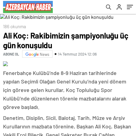
186 okunma
Ali Koç: Rakibimizin şampiyonluğu üç
gün konuşuldu
14 Temmuz 2024 12:06
ABONE OL
News
Fenerbahçe Kulübü’nde 8-9 Haziran tarihlerinde
yapılan Seçimli Olağan Genel Kurulu’nda yeni dönem
için göreve gelen kurullar, Koç Topluluğu Spor
Kulübü’nde düzenlenen törenle mazbatalarını alarak
göreve başladı.
Denetim, Disiplin, Sicil, Balotaj, Tarih, Müze ve Arşiv
Kurullarının mazbata törenine, Başkan Ali Koç, Başkan
Vekili Erol Bilecik, Genel Sekreter Burak Çağlan