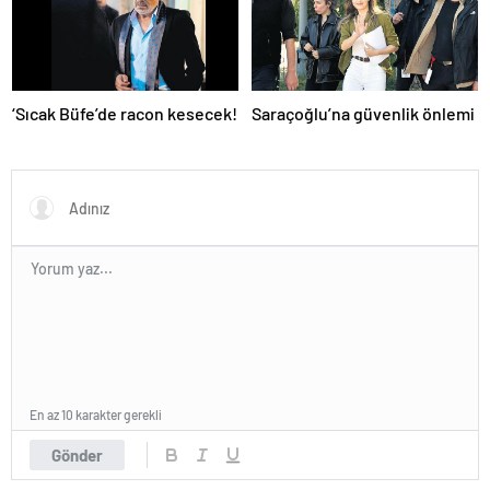
‘Sıcak Büfe’de racon kesecek!
Saraçoğlu’na güvenlik önlemi
En az 10 karakter gerekli
Gönder