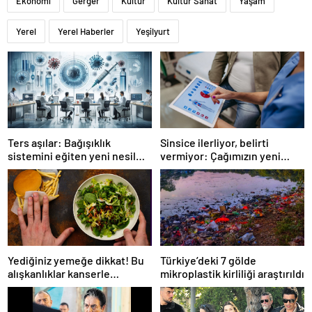
Ekonomi
Gerger
Kültür
Kültür Sanat
Yaşam
Yerel
Yerel Haberler
Yeşilyurt
Ters aşılar: Bağışıklık
Sinsice ilerliyor, belirti
sistemini eğiten yeni nesil
vermiyor: Çağımızın yeni
tedavi
hastalığı!
Yediğiniz yemeğe dikkat! Bu
Türkiye’deki 7 gölde
alışkanlıklar kanserle
mikroplastik kirliliği araştırıldı
bağlantılı