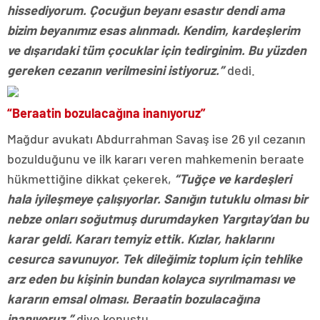
hissediyorum. Çocuğun beyanı esastır dendi ama
bizim beyanımız esas alınmadı. Kendim, kardeşlerim
ve dışarıdaki tüm çocuklar için tedirginim. Bu yüzden
gereken cezanın verilmesini istiyoruz.”
dedi.
“Beraatin bozulacağına inanıyoruz”
Mağdur avukatı Abdurrahman Savaş ise 26 yıl cezanın
bozulduğunu ve ilk kararı veren mahkemenin beraate
hükmettiğine dikkat çekerek,
“Tuğçe ve kardeşleri
hala iyileşmeye çalışıyorlar. Sanığın tutuklu olması bir
nebze onları soğutmuş durumdayken Yargıtay’dan bu
karar geldi. Kararı temyiz ettik. Kızlar, haklarını
cesurca savunuyor. Tek dileğimiz toplum için tehlike
arz eden bu kişinin bundan kolayca sıyrılmaması ve
kararın emsal olması. Beraatin bozulacağına
inanıyoruz.”
diye konuştu.