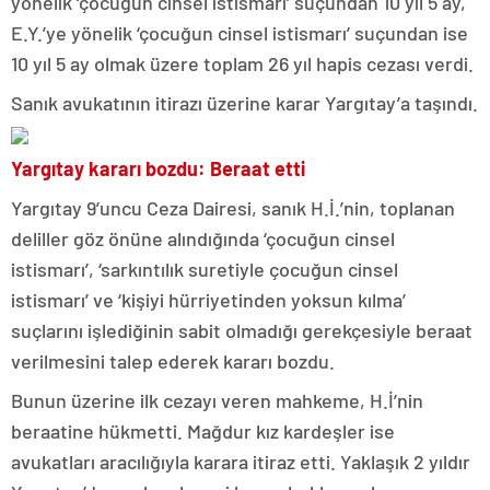
yönelik ‘çocuğun cinsel istismarı’ suçundan 10 yıl 5 ay,
E.Y.’ye yönelik ‘çocuğun cinsel istismarı’ suçundan ise
10 yıl 5 ay olmak üzere toplam 26 yıl hapis cezası verdi.
Sanık avukatının itirazı üzerine karar Yargıtay’a taşındı.
Yargıtay kararı bozdu: Beraat etti
Yargıtay 9’uncu Ceza Dairesi, sanık H.İ.’nin, toplanan
deliller göz önüne alındığında ‘çocuğun cinsel
istismarı’, ‘sarkıntılık suretiyle çocuğun cinsel
istismarı’ ve ‘kişiyi hürriyetinden yoksun kılma’
suçlarını işlediğinin sabit olmadığı gerekçesiyle beraat
verilmesini talep ederek kararı bozdu.
Bunun üzerine ilk cezayı veren mahkeme, H.İ’nin
beraatine hükmetti. Mağdur kız kardeşler ise
avukatları aracılığıyla karara itiraz etti. Yaklaşık 2 yıldır