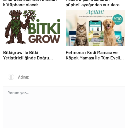
kütüphane olacak
şüpheli ayağından vurularak
yakalandı
Bitkigrow ile Bitki
Petmona : Kedi Maması ve
Yetiştiriciliğinde Doğru
Köpek Maması İle Tüm Evcil
Ekipman ve Ürün Seçimi
Hayvan Ürünleri