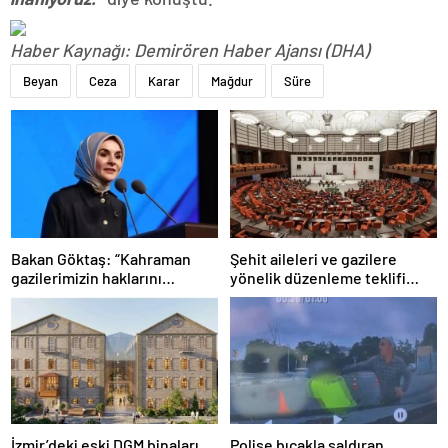
Haber Kaynağı: Demirören Haber Ajansı (DHA)
Beyan
Ceza
Karar
Mağdur
Süre
Bakan Göktaş: “Kahraman
Şehit aileleri ve gazilere
gazilerimizin haklarını
yönelik düzenleme teklifi
güçlendiren yeni bir dönemin
Meclis’te kabul edildi
kapılarını aralıyoruz”
İzmir’deki eski DGM binaları
Polise bıçakla saldıran