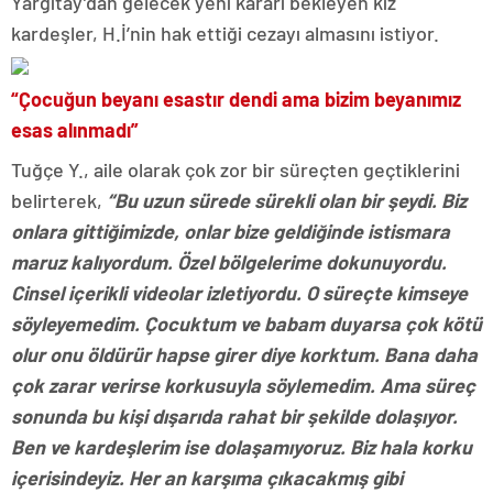
Yargıtay’dan gelecek yeni kararı bekleyen kız
kardeşler, H.İ’nin hak ettiği cezayı almasını istiyor.
“Çocuğun beyanı esastır dendi ama bizim beyanımız
esas alınmadı”
Tuğçe Y., aile olarak çok zor bir süreçten geçtiklerini
belirterek,
“Bu uzun sürede sürekli olan bir şeydi. Biz
onlara gittiğimizde, onlar bize geldiğinde istismara
maruz kalıyordum. Özel bölgelerime dokunuyordu.
Cinsel içerikli videolar izletiyordu. O süreçte kimseye
söyleyemedim. Çocuktum ve babam duyarsa çok kötü
olur onu öldürür hapse girer diye korktum. Bana daha
çok zarar verirse korkusuyla söylemedim. Ama süreç
sonunda bu kişi dışarıda rahat bir şekilde dolaşıyor.
Ben ve kardeşlerim ise dolaşamıyoruz. Biz hala korku
içerisindeyiz. Her an karşıma çıkacakmış gibi