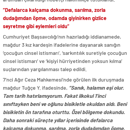
“Defalarca kalçama dokunma, sarılma, zorla
dudağımdan öpme, odamda giyinirken gizlice
seyretme gibi eylemleri oldu”
Cumhuriyet Başsavcılığı’nın hazırladığı iddianamede,
mağdur 3 kız kardeşin ifadelerine dayanarak sanığın
‘çocuğun cinsel istismarı’, ‘sarkıntılık suretiyle çocuğun
cinsel istismarı’ ve ‘kişiyi hürriyetinden yoksun kılma’
suçlarından yargılanması talep edildi.
7’nci Ağır Ceza Mahkemesi’nde görülen ilk duruşmada
mağdur Tuğçe Y. ifadesinde,
“Sanık, halamın eşi olur.
Tam tarih hatırlamıyorum. Fakat ilkokul 1’inci
sınıftayken beni ve oğlunu bisikletle okuldan aldı. Beni
bisikletin ön tarafına oturttu. Özel bölgeme dokundu.
Daha sonraki süreçte yıllar içerisinde defalarca
kalçama dokunma, sarılma, zorla dudağımdan öpme,