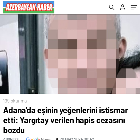
199 okunma
Adana’da eşinin yeğenlerini istismar
etti: Yargıtay verilen hapis cezasını
bozdu
20 Mart 2024 00:42
ABONE OL
News