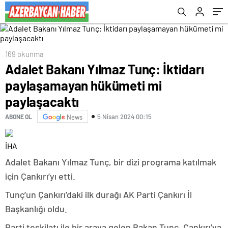
169 okunma
Adalet Bakanı Yılmaz Tunç: İktidarı
paylaşamayan hükümeti mi
paylaşacaktı
5 Nisan 2024 00:15
ABONE OL
News
İHA
Adalet Bakanı Yılmaz Tunç, bir dizi programa katılmak
için Çankırı’yı etti.
Tunç’un Çankırı’daki ilk durağı AK Parti Çankırı İl
Başkanlığı oldu.
Parti teşkilatı ile bir araya gelen Bakan Tunç, Çankırı’ya