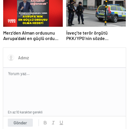
Merz’den Alman ordusunu
İsveç’te terör örgütü
Avrupa’daki en güçlü ordu
PKK/YPG’nin sözde
yapma hedefi
sorumlusu yakalandı
En az 10 karakter gerekli
Gönder