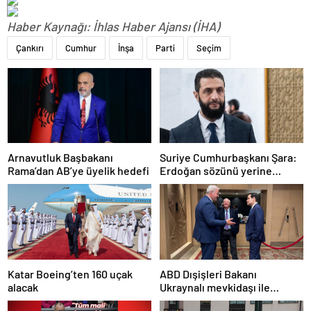
Haber Kaynağı: İhlas Haber Ajansı (İHA)
Çankırı
Cumhur
İnşa
Parti
Seçim
Arnavutluk Başbakanı
Suriye Cumhurbaşkanı Şara:
Rama’dan AB’ye üyelik hedefi
Erdoğan sözünü yerine
getirdi. Trump’a da çok
teşekkür ederim
Katar Boeing’ten 160 uçak
ABD Dışişleri Bakanı
alacak
Ukraynalı mevkidaşı ile
görüştü