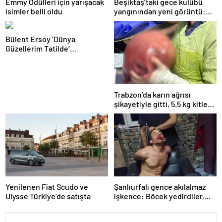
Emmy Ödülleri için yarışacak
Beşiktaş’taki gece kulübü
isimler belli oldu
yangınından yeni görüntü:
İşçiler çalışırken duman sardı
Bülent Ersoy ‘Dünya
Güzellerim Tatilde’
programını bıraktı
Trabzon’da karın ağrısı
şikayetiyle gitti, 5.5 kg kitle
çıktı
Yenilenen Fiat Scudo ve
Şanlıurfalı gence akılalmaz
Ulysse Türkiye’de satışta
işkence: Böcek yedirdiler,
kerpetenle dişlerini söktüler