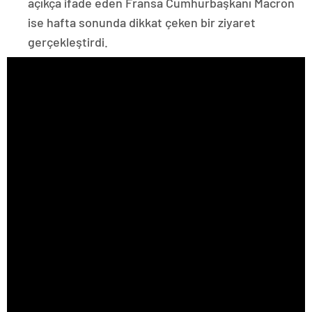
açıkça ifade eden Fransa Cumhurbaşkanı Macron
ise hafta sonunda dikkat çeken bir ziyaret
gerçekleştirdi.