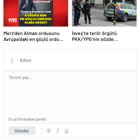
Merz’den Alman ordusunu
İsveç’te terör örgütü
Avrupa’daki en güçlü ordu
PKK/YPG’nin sözde
yapma hedefi
sorumlusu yakalandı
En az 10 karakter gerekli
Gönder