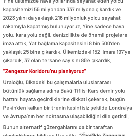
Yine ülkemizde hava yollarında seyahat eden yolcu
kapasitemizi 55 milyondan 337 milyona çıkardık ve
2023 yılını da yaklaşık 216 milyonluk yolcu seyahat
rakamıyla kapatmış bulunuyoruz. Yine sadece hava
yolu, kara yolu değil, denizcilikte de önemli projelere
imza attık. Yat bağlama kapasitesini 8 bin 500’den
yaklaşık 25 bine çıkardık. Ülkemizdeki 152 limanı 197’ye
çıkardık. 37 olan tersane sayısını 85’e çıkardık.
“Zengezur Koridoru’nu planlıyoruz”
Uraloğlu, ülkedeki bu çalışmalarla uluslararası
bütünlük sağlama adına Bakü-Tiflis-Kars demir yolu
hattını hayata geçirdiklerine dikkati çekerek, bugün
Pekin’den kalkan bir trenin kesintisiz şekilde Londra’ya
ve Avrupa’nın her noktasına ulaşabildiğini dile getirdi.
Bunun alternatif güzergahlarını da bir taraftan
planladıklarını bildiren Uraloğlu,
“Özellikle Zengezur