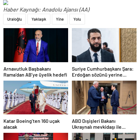
Haber Kaynağı: Anadolu Ajansı (AA)
Uraloğlu
Yaklaşık
Yine
Yolu
Arnavutluk Başbakanı
Suriye Cumhurbaşkanı Şara:
Rama’dan AB’ye üyelik hedefi
Erdoğan sözünü yerine
getirdi. Trump’a da çok
teşekkür ederim
Katar Boeing’ten 160 uçak
ABD Dışişleri Bakanı
alacak
Ukraynalı mevkidaşı ile
görüştü