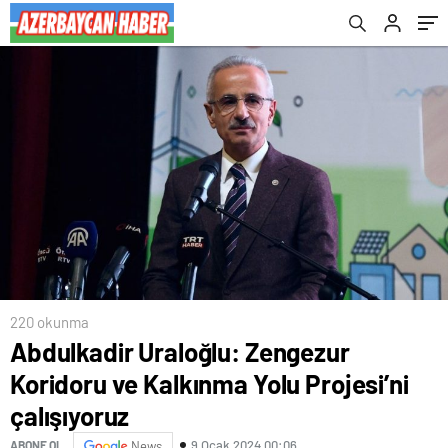
220 okunma
Abdulkadir Uraloğlu: Zengezur
Koridoru ve Kalkınma Yolu Projesi’ni
çalışıyoruz
9 Ocak 2024 00:06
ABONE OL
News