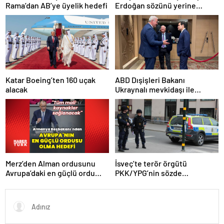
Rama’dan AB’ye üyelik hedefi
Erdoğan sözünü yerine
getirdi. Trump’a da çok
teşekkür ederim
Katar Boeing’ten 160 uçak
ABD Dışişleri Bakanı
alacak
Ukraynalı mevkidaşı ile
görüştü
Merz’den Alman ordusunu
İsveç’te terör örgütü
Avrupa’daki en güçlü ordu
PKK/YPG’nin sözde
yapma hedefi
sorumlusu yakalandı