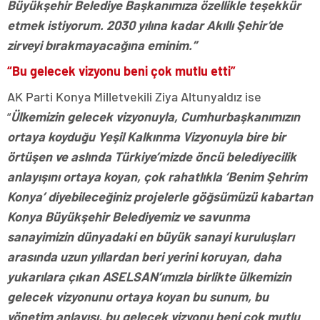
Büyükşehir Belediye Başkanımıza özellikle teşekkür
etmek istiyorum. 2030 yılına kadar Akıllı Şehir’de
zirveyi bırakmayacağına eminim.”
“Bu gelecek vizyonu beni çok mutlu etti”
AK Parti Konya Milletvekili Ziya Altunyaldız ise
“
Ülkemizin gelecek vizyonuyla, Cumhurbaşkanımızın
ortaya koyduğu Yeşil Kalkınma Vizyonuyla bire bir
örtüşen ve aslında Türkiye’mizde öncü belediyecilik
anlayışını ortaya koyan, çok rahatlıkla ‘Benim Şehrim
Konya’ diyebileceğiniz projelerle göğsümüzü kabartan
Konya Büyükşehir Belediyemiz ve savunma
sanayimizin dünyadaki en büyük sanayi kuruluşları
arasında uzun yıllardan beri yerini koruyan, daha
yukarılara çıkan ASELSAN’ımızla birlikte ülkemizin
gelecek vizyonunu ortaya koyan bu sunum, bu
yönetim anlayışı, bu gelecek vizyonu beni çok mutlu