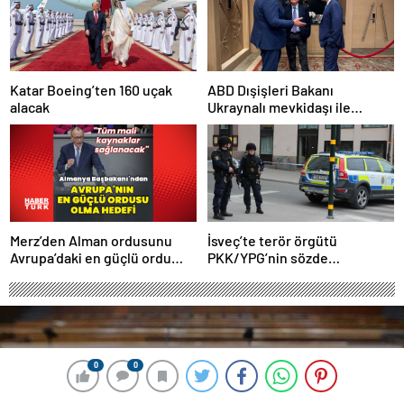
Katar Boeing’ten 160 uçak
ABD Dışişleri Bakanı
alacak
Ukraynalı mevkidaşı ile
görüştü
Merz’den Alman ordusunu
İsveç’te terör örgütü
Avrupa’daki en güçlü ordu
PKK/YPG’nin sözde
yapma hedefi
sorumlusu yakalandı
0
0
0
0
0
0