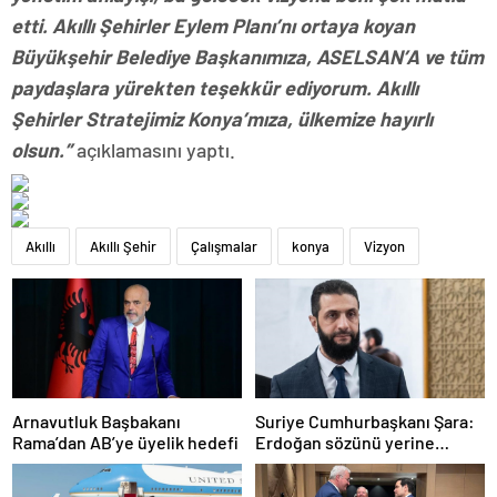
etti. Akıllı Şehirler Eylem Planı’nı ortaya koyan
Büyükşehir Belediye Başkanımıza, ASELSAN’A ve tüm
paydaşlara yürekten teşekkür ediyorum. Akıllı
Şehirler Stratejimiz Konya’mıza, ülkemize hayırlı
olsun.”
açıklamasını yaptı.
Akıllı
Akıllı Şehir
Çalışmalar
konya
Vizyon
Arnavutluk Başbakanı
Suriye Cumhurbaşkanı Şara:
Rama’dan AB’ye üyelik hedefi
Erdoğan sözünü yerine
getirdi. Trump’a da çok
teşekkür ederim