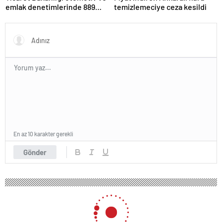
emlak denetimlerinde 889
temizlemeciye ceza kesildi
milyon TL ceza kesti
En az 10 karakter gerekli
Gönder