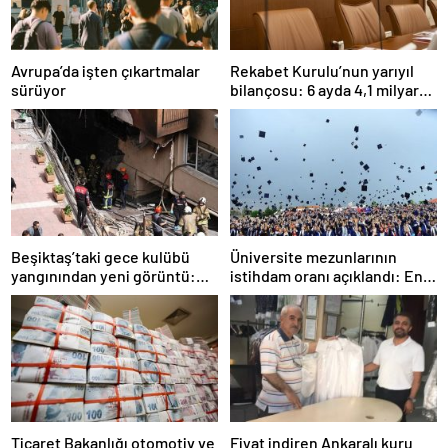
Avrupa’da işten çıkartmalar
Rekabet Kurulu’nun yarıyıl
sürüyor
bilançosu: 6 ayda 4,1 milyar
TL ceza
Beşiktaş’taki gece kulübü
Üniversite mezunlarının
yangınından yeni görüntü:
istihdam oranı açıklandı: En
İşçiler çalışırken duman sardı
fazla iş özel eğitim
öğretmenliğinde
Ticaret Bakanlığı otomotiv ve
Fiyat indiren Ankaralı kuru