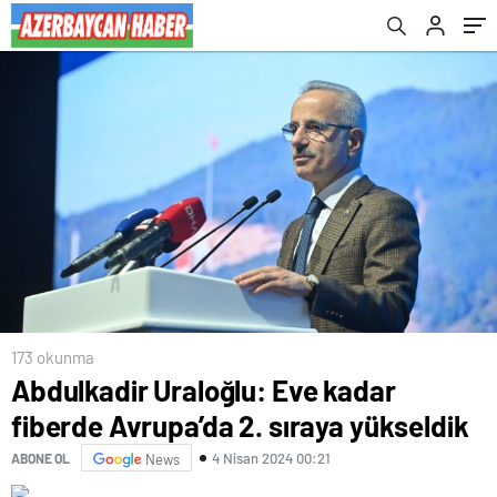
173 okunma
Abdulkadir Uraloğlu: Eve kadar
fiberde Avrupa’da 2. sıraya yükseldik
4 Nisan 2024 00:21
ABONE OL
News