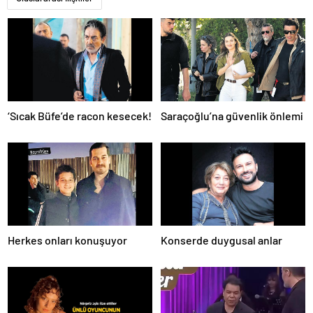
‘Sıcak Büfe’de racon kesecek!
Saraçoğlu’na güvenlik önlemi
Herkes onları konuşuyor
Konserde duygusal anlar